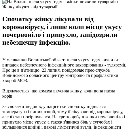
Жінку лікують від туляремії
Спочатку жінку лікували від
коронавірусу, і лише коли місце укусу
почервоніло і припухло, запідозрили
небезпечну інфекцію.
У мешканки Волинської області після укусу ґедзя виявили
випадок небезпечного інфекційного захворювання - туляремії.
Про це в п'ятницю, 23 липня, повідомляє прес-служба
Волинського обласного центру контролю та профілактики
хвороб МОЗ.
Відзначається, що комаха вкусила жінку, коли вона пасла
корів.
За словами медиків, у пацієнтки спочатку піднялася
температура і виник озноб, тому її лікували від коронавірусу,
але її стан погіршувався. На третю добу в жінки почервоніло і
припухло місце укусу, а також з'явився біль у суглобах і
збільшилися шийні і пахові лімфатичні вузли. Інфекціоністи