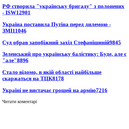
РФ створила "українську бригаду" з полонених
- ISW
12901
Україна поставила Путіна перед дилемою -
ЗМІ
11046
Суд обрав запобіжний захід Стефанішиній
9845
Зеленський про українську балістику: Буде, але є
"але"
8896
Стало відомо, в якій області найбільше
скаржаться на ТЦК
8178
Україні не вистачає грошей на армію
7216
Читати коментарі