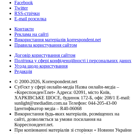
Facebook
Twitter
RSS-стрічки
E-mail розсилка
Контакти
Реклама на сайті
Використання матеріалів korrespondent.net
Правила користування сайтом
Договір користування сайтом
Політика у сфері конфіденційності і персональних даних
Угода щодо користування
Редакція
© 2000-2026, Korrespondent.net
Суб'єкт у сфері онлайн-медіа Назва онлайн-медіа –
«КореспонденТ.net» Адреса: 02091, місто Київ,
ХАРКІВСЬКЕ ШОСЕ, будинок 172-Б, офіс 208/1 E-mail:
sunlight@mediadim.com.ua
Телефон: 044-205-43-00
Ідентифікатор медіа – R40-06068
Використання будь-яких матеріалів, розміщених на
сайті, дозволяється за умови посилання на
Корреспондент.net.
При копіюванні матеріалів зі сторінки « Новини України