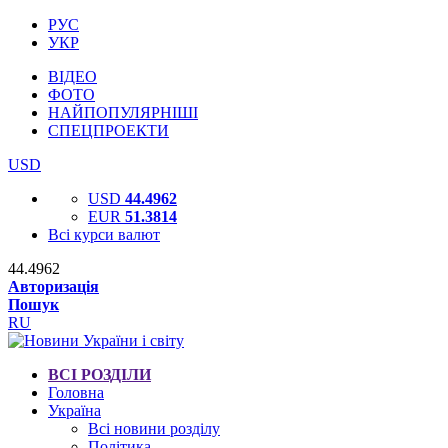
РУС
УКР
ВІДЕО
ФОТО
НАЙПОПУЛЯРНІШІ
СПЕЦПРОЕКТИ
USD
USD
44.4962
EUR
51.3814
Всі курси валют
44.4962
Авторизація
Пошук
RU
ВСІ РОЗДІЛИ
Головна
Україна
Всі новини розділу
Політика