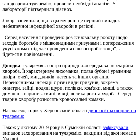
запідозрили туляремію, провели необхідні аналізи. У
лабораторії підтвердили діагноз.
Лікарі запевнили, що в цьому році це перший випадок
небезпечної інфекційної хвороби в регіоні.
"Серед населення проведено роз'яснювальну роботу щодо
заходів боротьби з мішковидними гризунами і попередження
укусів комах під час проведення сільгоспробіт тощо", -
йдеться в повідомленні.
Довідка
: туляремія - гостра природно-осередкова інфекційна
хвороба. Її характеризує лихоманка, поява бубон і ураження
шкіри, очей, мигдаликів, легень та інших органів.
Переносником інфекції є різні види гризунів, зокрема
ондатри, зайці, водяні щури, полівки, хом'яки, миші, а також
домашні тварини - свині, вівці, велика рогата худоба. Серед
тварин хворобу розносять кровоссальні комахи.
Нагадаємо, торік у Херсонській області
двоє осіб захворіли на
туляремію
.
Також у лютому 2019 року в Сумській області
зафіксували
випадок захворювання на туляремію, вакцини від якої немає в
Україні.