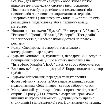
і світу» , для інтернет - видань - обов'язкове пряме
відкрите для пошукових систем гіперпосилання .
Посилання має бути розміщена в незалежності від
повного або часткового використання матеріалів.
Гіперпосилання ( для інтернет - видань) - повинна бути
розміщена в підзаголовку або в першому абзаці
матеріалу.
Новини з позначками "Думка", "Експертиза", "Заява",
"Регіони", "Гроші", "Влада", "Вибори", "Тест-драйв",
"Спецпроекти", "Промо" публікуються на правах
реклами.
Розділ Спецпроекти створюється спільно з
комерційними партнерами.
Будь яке копіювання, публікація, передрук, чи наступне
поширення інформації, що містить посилання на
"Інтерфакс-Україна", EPA / UPG, суворо забороняється.
Власник веб-сторінки в розділі Я-Корреспондент є автор
публікації.
Будь-яке копіювання, передрук та відтворення
фотографічних творів та/або аудіовізуальних творів
правовласника Getty Images - суворо забороняється.
Матеріали сайту korrespondent.net призначені для осіб
старше 21 року (21+). Участь в азартних іграх може
викликати ігрову залежність. Дотримуйтесь правил
(принципів) відповідальної гри. При виявленні перших