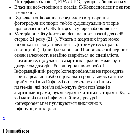
"Інтерфакс-Україна", EPA / UPG, суворо забороняється.
Власник веб-сторінки в розділі Я-Корреспондент є автор
публікації.
Будь-яке копіювання, передрук та відтворення
фотографічних творів та/або аудіовізуальних творів
правовласника Getty Images - суворо забороняється.
Матеріали сайту korrespondent.net призначені для осіб
старше 21 року (21+). Участь в азартних іграх може
викликати ігрову залежність. Дотримуйтесь правил
(принципів) відповідальної гри. При виявленні перших
ознак залежності негайно зверніться до спеціаліста.
Пам'ятайте, що участь в азартних іграх не може бути
джерелом доходів або альтернативою роботі.
Інформаційний ресурс korrespondent.net не проводить
ігри на реальні та/або віртуальні гроші, також сайт не
приймає ні в якій формі оплату ставок та інших
платежів, які пов’язані/можуть бути пов’язані з
азартними іграми, букмекерами чи тоталізаторами. Будь-
які матеріали на інформаційному ресурсі
korrespondent.net публікуються виключно в
інформаційних цілях.
X
Ошибка