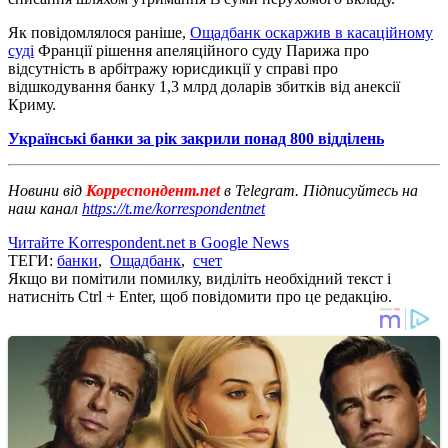
Як повідомлялося раніше,
Ощадбанк оскаржив в касаційному
суді
Франції рішення апеляційного суду Парижа про
відсутність в арбітражу юрисдикції у справі про
відшкодування банку 1,3 млрд доларів збитків від анексії
Криму.
Українські банки за рік закрили понад 800 відділень
Новини від
Корреспондент.net
в Telegram. Підписуйтесь на
наш канал
https://t.me/korrespondentnet
Читайте Korrespondent.net в Google News
ТЕГИ:
банки
,
Ощадбанк
,
счет
Якщо ви помітили помилку, виділіть необхідний текст і
натисніть Ctrl + Enter, щоб повідомити про це редакцію.