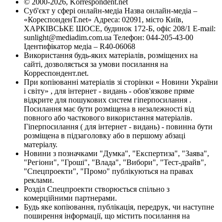
© 2000-2026, Korrespondent.net
Суб'єкт у сфері онлайн-медіа Назва онлайн-медіа –
«КореспонденТ.net» Адреса: 02091, місто Київ,
ХАРКІВСЬКЕ ШОСЕ, будинок 172-Б, офіс 208/1 E-mail:
sunlight@mediadim.com.ua
Телефон: 044-205-43-00
Ідентифікатор медіа – R40-06068
Використання будь-яких матеріалів, розміщених на
сайті, дозволяється за умови посилання на
Корреспондент.net.
При копіюванні матеріалів зі сторінки « Новини України
і світу» , для інтернет - видань - обов'язкове пряме
відкрите для пошукових систем гіперпосилання .
Посилання має бути розміщена в незалежності від
повного або часткового використання матеріалів.
Гіперпосилання ( для інтернет - видань) - повинна бути
розміщена в підзаголовку або в першому абзаці
матеріалу.
Новини з позначками "Думка", "Експертиза", "Заява",
"Регіони", "Гроші", "Влада", "Вибори", "Тест-драйв",
"Спецпроекти", "Промо" публікуються на правах
реклами.
Розділ Спецпроекти створюється спільно з
комерційними партнерами.
Будь яке копіювання, публікація, передрук, чи наступне
поширення інформації, що містить посилання на