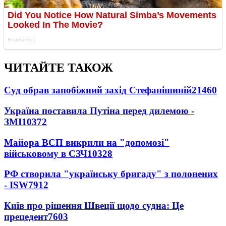
ЧИТАЙТЕ ТАКОЖ
Суд обрав запобіжний захід Стефанішиній
21460
Україна поставила Путіна перед дилемою -
ЗМІ
10372
Майора ВСП викрили на "допомозі"
військовому в СЗЧ
10328
РФ створила "українську бригаду" з полонених
- ISW
7912
Київ про рішення Швеції щодо судна: Це
прецедент
7603