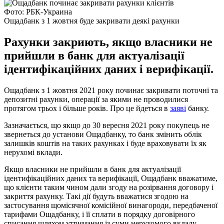
Фото: РБК-Украина
Ощадбанк з 1 жовтня буде закривати деякі рахунки
Рахунки закриють, якщо власники не
прийшли в банк для актуалізації
ідентифікаційних даних і верифікації.
Ощадбанк з 1 жовтня 2021 року починає закривати поточні та
депозитні рахунки, операції за якими не проводилися
протягом трьох і більше років. Про це йдеться в
заяві
банку.
Зазначається, що якщо до 30 вересня 2021 року покупець не
звернеться до установи Ощадбанку, то банк змінить облік
залишків коштів на таких рахунках і буде враховувати їх як
нерухомі вклади.
Якщо власники не прийшли в банк для актуалізації
ідентифікаційних даних та верифікації, Ощадбанк вважатиме,
що клієнти таким чином дали згоду на розірвання договору і
закриття рахунку. Такі дії будуть вважатися згодою на
застосування щомісячної комісійної винагороди, передбаченої
тарифами Ощадбанку, і її сплати в порядку договірного
списання шляхом утримання із суми нерухомого вкладу.