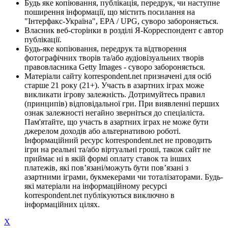
Будь яке копіювання, публікація, передрук, чи наступне
поширення інформації, що містить посилання на
"Інтерфакс-Україна", EPA / UPG, суворо забороняється.
Власник веб-сторінки в розділі Я-Корреспондент є автор
публікації.
Будь-яке копіювання, передрук та відтворення
фотографічних творів та/або аудіовізуальних творів
правовласника Getty Images - суворо забороняється.
Матеріали сайту korrespondent.net призначені для осіб
старше 21 року (21+). Участь в азартних іграх може
викликати ігрову залежність. Дотримуйтесь правил
(принципів) відповідальної гри. При виявленні перших
ознак залежності негайно зверніться до спеціаліста.
Пам'ятайте, що участь в азартних іграх не може бути
джерелом доходів або альтернативою роботі.
Інформаційний ресурс korrespondent.net не проводить
ігри на реальні та/або віртуальні гроші, також сайт не
приймає ні в якій формі оплату ставок та інших
платежів, які пов’язані/можуть бути пов’язані з
азартними іграми, букмекерами чи тоталізаторами. Будь-
які матеріали на інформаційному ресурсі
korrespondent.net публікуються виключно в
інформаційних цілях.
X