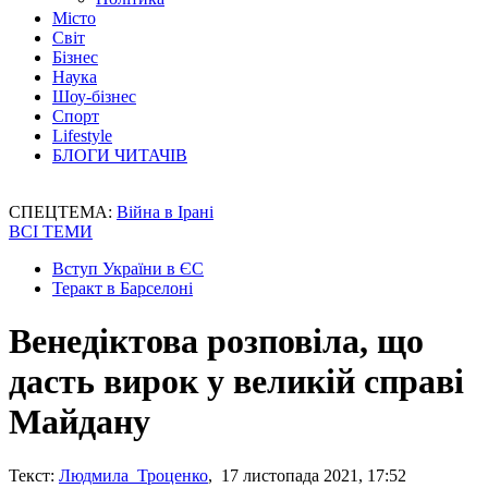
Місто
Світ
Бізнес
Наука
Шоу-бізнес
Спорт
Lifestyle
БЛОГИ ЧИТАЧІВ
СПЕЦТЕМА:
Війна в Ірані
ВСІ ТЕМИ
Вступ України в ЄС
Теракт в Барселоні
Венедіктова розповіла, що
дасть вирок у великій справі
Майдану
Текст:
Людмила Троценко
, 17 листопада 2021, 17:52