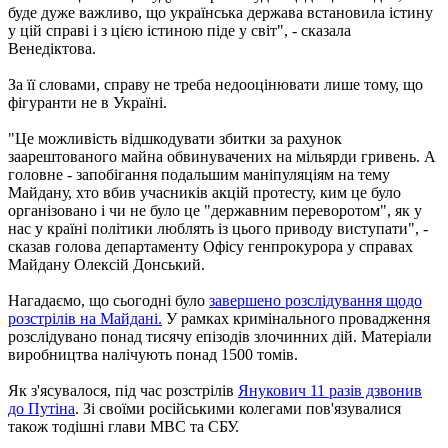
буде дуже важливо, що українська держава встановила істину
у цій справі і з цією істиною піде у світ", - сказала
Венедіктова.
За її словами, справу не треба недооцінювати лише тому, що
фігуранти не в Україні.
"Це можливість відшкодувати збитки за рахунок
заарештованого майна обвинувачених на мільярди гривень. А
головне - запобігання подальшим маніпуляціям на тему
Майдану, хто вбив учасників акцій протесту, ким це було
організовано і чи не було це "державним переворотом", як у
нас у країні політики люблять із цього приводу виступати", -
сказав голова департаменту Офісу генпрокурора у справах
Майдану Олексій Донський.
Нагадаємо, що сьогодні було
завершено розслідування щодо
розстрілів на Майдані.
У рамках кримінального провадження
розслідувано понад тисячу епізодів злочинних дій. Матеріали
виробництва налічують понад 1500 томів.
Як з'ясувалося, під час розстрілів
Янукович 11 разів дзвонив
до Путіна
. Зі своїми російськими колегами пов'язувалися
також тодішні глави МВС та СБУ.