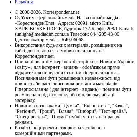
Редакція
© 2000-2026, Korrespondent.net
Суб'єкт у сфері онлайн-медіа Назва онлайн-медіа –
«КореспонденТ.net» Адреса: 02091, місто Київ,
ХАРКІВСЬКЕ ШОСЕ, будинок 172-Б, офіс 208/1 E-mail:
sunlight@mediadim.com.ua
Телефон: 044-205-43-00
Ідентифікатор медіа – R40-06068
Використання будь-яких матеріалів, розміщених на
сайті, дозволяється за умови посилання на
Корреспондент.net.
При копіюванні матеріалів зі сторінки « Новини України
і світу» , для інтернет - видань - обов'язкове пряме
відкрите для пошукових систем гіперпосилання .
Посилання має бути розміщена в незалежності від
повного або часткового використання матеріалів.
Гіперпосилання ( для інтернет - видань) - повинна бути
розміщена в підзаголовку або в першому абзаці
матеріалу.
Новини з позначками "Думка", "Експертиза", "Заява",
"Регіони", "Гроші", "Влада", "Вибори", "Тест-драйв",
"Спецпроекти", "Промо" публікуються на правах
реклами.
Розділ Спецпроекти створюється спільно з
комерційними партнерами.