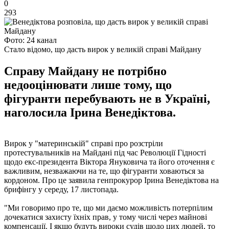
0
293
Фото: 24 канал
Стало відомо, що дасть вирок у великій справі Майдану
Справу Майдану не потрібно
недооцінювати лише тому, що
фігуранти перебувають не в Україні,
наголосила Ірина Венедіктова.
Вирок у "материнській" справі про розстріли
протестувальників на Майдані під час Революції Гідності
щодо екс-президента Віктора Януковича та його оточення є
важливим, незважаючи на те, що фігуранти ховаються за
кордоном. Про це заявила генпрокурор Ірина Венедіктова на
брифінгу у середу, 17 листопада.
"Ми говоримо про те, що ми даємо можливість потерпілим
дочекатися захисту їхніх прав, у тому числі через майнові
компенсації. І якщо будуть вироки судів щодо цих людей, то