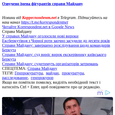
Озвучено імена фігурантів справи Майдану
Новини від
Корреспондент.net
в Telegram. Підписуйтесь на
наш канал
https://t.me/korrespondentnet
Читайте Korrespondent.net в Google News
Справа Майдану
У справах Майдану оголосили нові вироки
Ексберкутівця з Чорної роти заочно засудили до десяти років
Справи Майдану: завершено розслідування щодо командирів
Беркута
Справи Майдану: суд виніс вирок екскерівнику київського
Беркута
Справи Майдану: судитимуть організаторів затримань
СПЕЦТЕМА:
Справа Майдану
ТЕГИ:
Генпрокуратура
,
майдан
,
прокуратура
,
расследование
,
генпрокурор
Якщо ви помітили помилку, виділіть необхідний текст і
натисніть Ctrl + Enter, щоб повідомити про це редакцію.