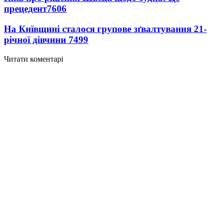
прецедент
7606
На Київщині сталося групове зґвалтування 21-
річної дівчини
7499
Читати коментарі