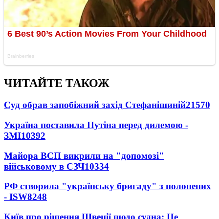
ЧИТАЙТЕ ТАКОЖ
Суд обрав запобіжний захід Стефанішиній
21570
Україна поставила Путіна перед дилемою -
ЗМІ
10392
Майора ВСП викрили на "допомозі"
військовому в СЗЧ
10334
РФ створила "українську бригаду" з полонених
- ISW
8248
Київ про рішення Швеції щодо судна: Це