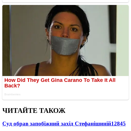
ЧИТАЙТЕ ТАКОЖ
Суд обрав запобіжний захід Стефанішиній
12845