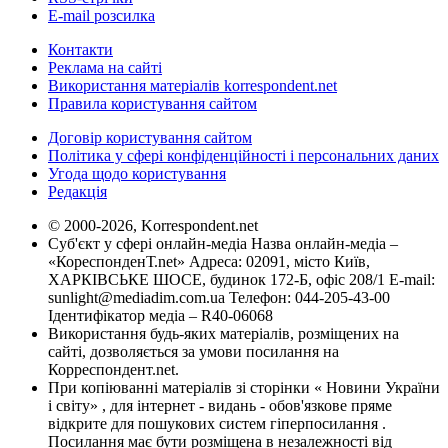
E-mail розсилка
Контакти
Реклама на сайті
Використання матеріалів korrespondent.net
Правила користування сайтом
Договір користування сайтом
Політика у сфері конфіденційності і персональних даних
Угода щодо користування
Редакція
© 2000-2026, Korrespondent.net
Суб'єкт у сфері онлайн-медіа Назва онлайн-медіа –
«КореспонденТ.net» Адреса: 02091, місто Київ,
ХАРКІВСЬКЕ ШОСЕ, будинок 172-Б, офіс 208/1 E-mail:
sunlight@mediadim.com.ua
Телефон: 044-205-43-00
Ідентифікатор медіа – R40-06068
Використання будь-яких матеріалів, розміщених на
сайті, дозволяється за умови посилання на
Корреспондент.net.
При копіюванні матеріалів зі сторінки « Новини України
і світу» , для інтернет - видань - обов'язкове пряме
відкрите для пошукових систем гіперпосилання .
Посилання має бути розміщена в незалежності від