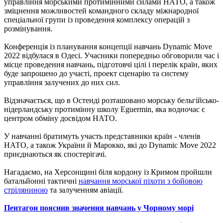
управління морськими протимінними силами НАТО, а також
зміцнення можливостей командного складу міжнародної
спеціальної групи із проведення комплексу операцій з
розмінування.
Конференція із планування концепції навчань Dynamic Move
2022 відбулася в Одесі. Учасники попередньо обговорили час і
місце проведення навчань, підготовчі цілі і перелік країн, яких
буде запрошено до участі, проект сценарію та систему
управління залучених до них сил.
Відзначається, що в Остенді розташовано морську бельгійсько-
нідерландську протимінну школу Eguermin, яка водночас є
центром обміну досвідом НАТО.
У навчанні братимуть участь представники країн - членів
НАТО, а також України й Марокко, які до Dynamic Move 2022
приєднаються як спостерігачі.
Нагадаємо, на Херсонщині біля кордону із Кримом пройшли
батальйонні тактичні
навчання морської піхоти з бойовою
стріляниною
та залученням авіації.
Пентагон пояснив значення навчань у Чорному морі