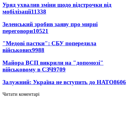
Уряд ухвалив зміни щодо відстрочки від
мобілізації
11338
Зеленський зробив заяву про мирні
переговори
10521
"Медові пастки": СБУ попередила
військових
9988
Майора ВСП викрили на "допомозі"
військовому в СЗЧ
9709
Залужний: Україна не вступить до НАТО
8606
Читати коментарі