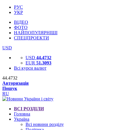
РУС
УКР
ВІДЕО
ФОТО
НАЙПОПУЛЯРНІШІ
СПЕЦПРОЕКТИ
USD
USD
44.4732
EUR
51.3093
Всі курси валют
44.4732
Авторизація
Пошук
RU
ВСІ РОЗДІЛИ
Головна
Україна
Всі новини розділу
Політика