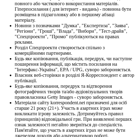
повного або часткового використання матеріалів.
Гіперпосилання ( для інтернет - видань) - повинна бути
розміщена в підзаголовку або в першому абзаці
матеріалу.
Новини з позначками "Думка", "Експертиза", "Заява",
"Регіони", "Гроші", "Влада", "Вибори", "Тест-драйв",
"Спецпроекти", "Промо" публікуються на правах
реклами.
Розділ Спецпроекти створюється спільно з
комерційними партнерами.
Будь яке копіювання, публікація, передрук, чи наступне
поширення інформації, що містить посилання на
"Інтерфакс-Україна", EPA / UPG, суворо забороняється.
Власник веб-сторінки в розділі Я-Корреспондент є автор
публікації.
Будь-яке копіювання, передрук та відтворення
фотографічних творів та/або аудіовізуальних творів
правовласника Getty Images - суворо забороняється.
Матеріали сайту korrespondent.net призначені для осіб
старше 21 року (21+). Участь в азартних іграх може
викликати ігрову залежність. Дотримуйтесь правил
(принципів) відповідальної гри. При виявленні перших
ознак залежності негайно зверніться до спеціаліста.
Пам'ятайте, що участь в азартних іграх не може бути
джерелом доходів або альтернативою роботі.