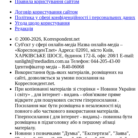
Правила користування сайтом
Договір користування сайтом
Політика у сфері конфіденційності і персональних даних
Угода щодо користування
Редакція
© 2000-2026, Korrespondent.net
Суб'єкт у сфері онлайн-медіа Назва онлайн-медіа –
«КореспонденТ.net» Адреса: 02091, місто Київ,
ХАРКІВСЬКЕ ШОСЕ, будинок 172-Б, офіс 208/1 E-mail:
sunlight@mediadim.com.ua
Телефон: 044-205-43-00
Ідентифікатор медіа – R40-06068
Використання будь-яких матеріалів, розміщених на
сайті, дозволяється за умови посилання на
Корреспондент.net.
При копіюванні матеріалів зі сторінки « Новини України
і світу» , для інтернет - видань - обов'язкове пряме
відкрите для пошукових систем гіперпосилання .
Посилання має бути розміщена в незалежності від
повного або часткового використання матеріалів.
Гіперпосилання ( для інтернет - видань) - повинна бути
розміщена в підзаголовку або в першому абзаці
матеріалу.
Новини з позначками "Думка", "Експертиза", "Заява",