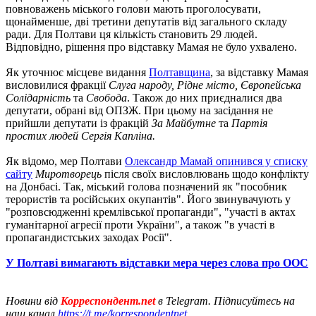
повноважень міського голови мають проголосувати,
щонайменше, дві третини депутатів від загального складу
ради. Для Полтави ця кількість становить 29 людей.
Відповідно, рішення про відставку Мамая не було ухвалено.
Як уточнює місцеве видання
Полтавщина
, за відставку Мамая
висловилися фракції
Слуга народу, Рідне місто, Європейська
Солідарність
та
Свобода
. Також до них приєдналися два
депутати, обрані від ОПЗЖ. При цьому на засідання не
прийшли депутати із фракцій
За Майбутне
та
Партія
простих людей Сергія Капліна.
Як відомо, мер Полтави
Олександр Мамай опинився у списку
сайту
Миротворець
після своїх висловлювань щодо конфлікту
на Донбасі. Так, міський голова позначений як "пособник
терористів та російських окупантів". Його звинувачують у
"розповсюдженні кремлівської пропаганди", "участі в актах
гуманітарної агресії проти України", а також "в участі в
пропагандистських заходах Росії".
У Полтаві вимагають відставки мера через слова про ООС
Новини від
Корреспондент.net
в Telegram. Підписуйтесь на
наш канал
https://t.me/korrespondentnet