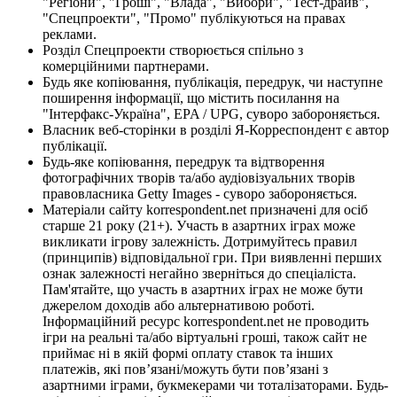
"Регіони", "Гроші", "Влада", "Вибори", "Тест-драйв",
"Спецпроекти", "Промо" публікуються на правах
реклами.
Розділ Спецпроекти створюється спільно з
комерційними партнерами.
Будь яке копіювання, публікація, передрук, чи наступне
поширення інформації, що містить посилання на
"Інтерфакс-Україна", EPA / UPG, суворо забороняється.
Власник веб-сторінки в розділі Я-Корреспондент є автор
публікації.
Будь-яке копіювання, передрук та відтворення
фотографічних творів та/або аудіовізуальних творів
правовласника Getty Images - суворо забороняється.
Матеріали сайту korrespondent.net призначені для осіб
старше 21 року (21+). Участь в азартних іграх може
викликати ігрову залежність. Дотримуйтесь правил
(принципів) відповідальної гри. При виявленні перших
ознак залежності негайно зверніться до спеціаліста.
Пам'ятайте, що участь в азартних іграх не може бути
джерелом доходів або альтернативою роботі.
Інформаційний ресурс korrespondent.net не проводить
ігри на реальні та/або віртуальні гроші, також сайт не
приймає ні в якій формі оплату ставок та інших
платежів, які пов’язані/можуть бути пов’язані з
азартними іграми, букмекерами чи тоталізаторами. Будь-