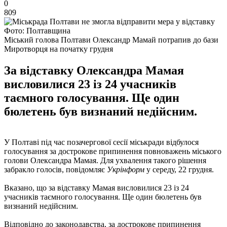
0
809
Фото: Полтавщина
Міський голова Полтави Олександр Мамай потрапив до бази
Миротворця на початку грудня
За відставку Олександра Мамая
висловилися 23 із 24 учасників
таємного голосування. Ще один
бюлетень був визнаний недійсним.
У Полтаві під час позачергової сесії міськради відбулося
голосування за дострокове припинення повноважень міського
голови Олександра Мамая. Для ухвалення такого рішення
забракло голосів, повідомляє
Укрінформ
у середу, 22 грудня.
Вказано, що за відставку Мамая висловилися 23 із 24
учасників таємного голосування. Ще один бюлетень був
визнаний недійсним.
Відповідно до законодавства, за дострокове припинення