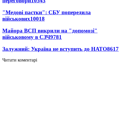
переговори
10543
"Медові пастки": СБУ попередила
військових
10018
Майора ВСП викрили на "допомозі"
військовому в СЗЧ
9781
Залужний: Україна не вступить до НАТО
8617
Читати коментарі