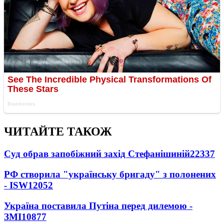
ЧИТАЙТЕ ТАКОЖ
Суд обрав запобіжний захід Стефанішиній
22337
РФ створила "українську бригаду" з полонених
- ISW
12052
Україна поставила Путіна перед дилемою -
ЗМІ
10877