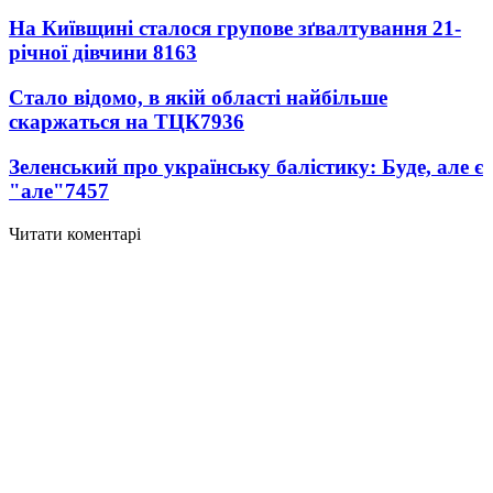
На Київщині сталося групове зґвалтування 21-
річної дівчини
8163
Стало відомо, в якій області найбільше
скаржаться на ТЦК
7936
Зеленський про українську балістику: Буде, але є
"але"
7457
Читати коментарі