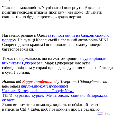
"Так що є можливість їх упізнати і повернути. Адже чи
помітив господар втікачів пропажу - невідомо. Впіймати
свинок точно буде непросто", - додав портал.
Нагааємо, раніше в Одесі
авто поставили на балконі сьомого
поверху
. На вулиці Ковальській невеликий автомобіль MINI
Cooper підняли краном і встановили на сьомому поверсі
багатоповерхівки.
Також повідомлялося, що на Житомирщині
в суд вирішили
викликати Цукерберга
. Марк Цукерберг має бути
співвідповідачем у справі про відшкодування моральної шкоди
в сумі 1 гривня.
Новини від
Корреспондент.net
у Telegram. Підписуйтесь на
наш канал
https://t.me/korrespondentnet
Читайте Korrespondent.net в Google News
ТЕГИ:
курьезы
,
курьез
,
Мелитополь
,
свиньи
,
Запорожская
область
Якщо ви помітили помилку, виділіть необхідний текст і
натисніть Ctrl + Enter, щоб повідомити про це редакцію.