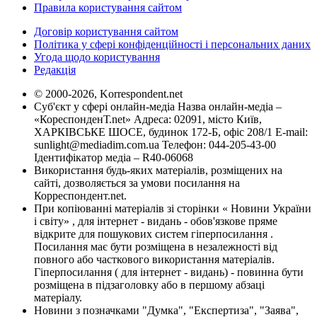
Правила користування сайтом
Договір користування сайтом
Політика у сфері конфіденційності і персональних даних
Угода щодо користування
Редакція
© 2000-2026, Korrespondent.net
Суб'єкт у сфері онлайн-медіа Назва онлайн-медіа –
«КореспонденТ.net» Адреса: 02091, місто Київ,
ХАРКІВСЬКЕ ШОСЕ, будинок 172-Б, офіс 208/1 E-mail:
sunlight@mediadim.com.ua
Телефон: 044-205-43-00
Ідентифікатор медіа – R40-06068
Використання будь-яких матеріалів, розміщених на
сайті, дозволяється за умови посилання на
Корреспондент.net.
При копіюванні матеріалів зі сторінки « Новини України
і світу» , для інтернет - видань - обов'язкове пряме
відкрите для пошукових систем гіперпосилання .
Посилання має бути розміщена в незалежності від
повного або часткового використання матеріалів.
Гіперпосилання ( для інтернет - видань) - повинна бути
розміщена в підзаголовку або в першому абзаці
матеріалу.
Новини з позначками "Думка", "Експертиза", "Заява",