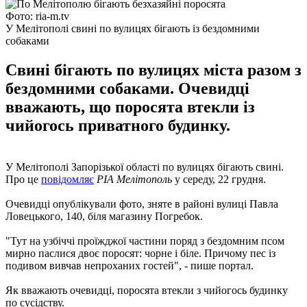
Фото: ria-m.tv
У Мелітополі свині по вулицях бігають із бездомними
собаками
Свині бігають по вулицях міста разом з
бездомними собаками. Очевидці
вважають, що поросята втекли із
чийогось приватного будинку.
У Мелітополі Запорізької області по вулицях бігають свині.
Про це
повідомляє
РІА Мелітополь
у середу, 22 грудня.
Очевидці опублікували фото, зняте в районі вулиці Павла
Ловецького, 140, біля магазину Погребок.
"Тут на узбіччі проїжджої частини поряд з бездомним псом
мирно паслися двоє поросят: чорне і біле. Причому пес із
подивом вивчав непроханих гостей", - пише портал.
Як вважають очевидці, поросята втекли з чийогось будинку
по сусідству.