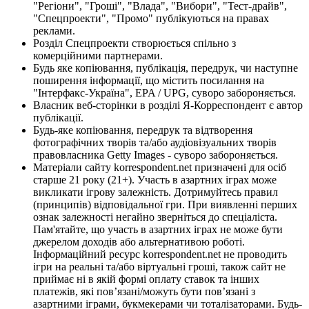
"Регіони", "Гроші", "Влада", "Вибори", "Тест-драйв",
"Спецпроекти", "Промо" публікуються на правах
реклами.
Розділ Спецпроекти створюється спільно з
комерційними партнерами.
Будь яке копіювання, публікація, передрук, чи наступне
поширення інформації, що містить посилання на
"Інтерфакс-Україна", EPA / UPG, суворо забороняється.
Власник веб-сторінки в розділі Я-Корреспондент є автор
публікації.
Будь-яке копіювання, передрук та відтворення
фотографічних творів та/або аудіовізуальних творів
правовласника Getty Images - суворо забороняється.
Матеріали сайту korrespondent.net призначені для осіб
старше 21 року (21+). Участь в азартних іграх може
викликати ігрову залежність. Дотримуйтесь правил
(принципів) відповідальної гри. При виявленні перших
ознак залежності негайно зверніться до спеціаліста.
Пам'ятайте, що участь в азартних іграх не може бути
джерелом доходів або альтернативою роботі.
Інформаційний ресурс korrespondent.net не проводить
ігри на реальні та/або віртуальні гроші, також сайт не
приймає ні в якій формі оплату ставок та інших
платежів, які пов’язані/можуть бути пов’язані з
азартними іграми, букмекерами чи тоталізаторами. Будь-