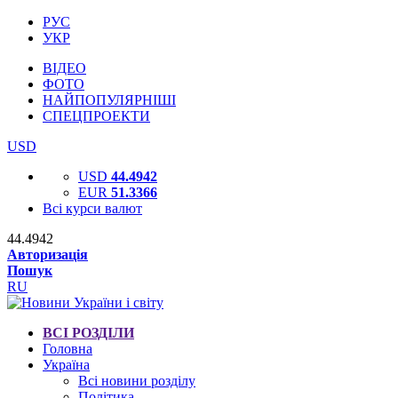
РУС
УКР
ВІДЕО
ФОТО
НАЙПОПУЛЯРНІШІ
СПЕЦПРОЕКТИ
USD
USD
44.4942
EUR
51.3366
Всі курси валют
44.4942
Авторизація
Пошук
RU
ВСІ РОЗДІЛИ
Головна
Україна
Всі новини розділу
Політика