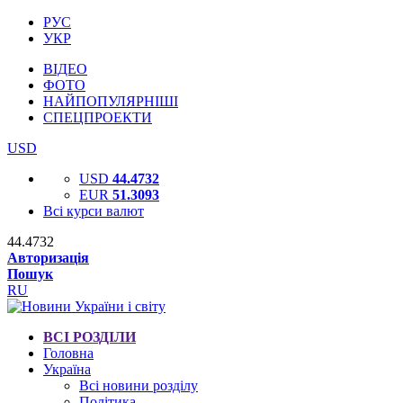
РУС
УКР
ВІДЕО
ФОТО
НАЙПОПУЛЯРНІШІ
СПЕЦПРОЕКТИ
USD
USD
44.4732
EUR
51.3093
Всі курси валют
44.4732
Авторизація
Пошук
RU
ВСІ РОЗДІЛИ
Головна
Україна
Всі новини розділу
Політика