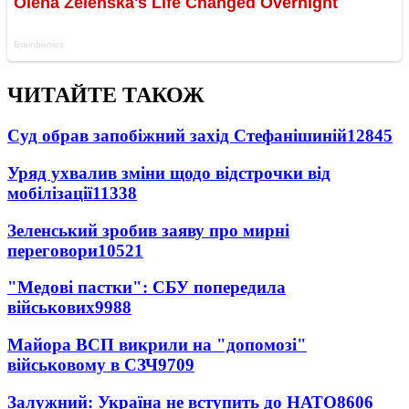
ЧИТАЙТЕ ТАКОЖ
Суд обрав запобіжний захід Стефанішиній
12845
Уряд ухвалив зміни щодо відстрочки від
мобілізації
11338
Зеленський зробив заяву про мирні
переговори
10521
"Медові пастки": СБУ попередила
військових
9988
Майора ВСП викрили на "допомозі"
військовому в СЗЧ
9709
Залужний: Україна не вступить до НАТО
8606