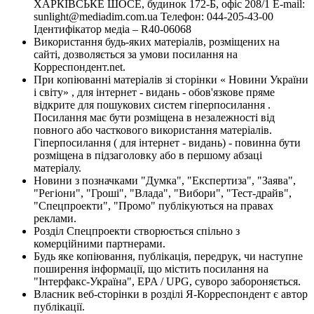
ХАРКІВСЬКЕ ШОСЕ, будинок 172-Б, офіс 208/1 E-mail:
sunlight@mediadim.com.ua
Телефон: 044-205-43-00
Ідентифікатор медіа – R40-06068
Використання будь-яких матеріалів, розміщених на
сайті, дозволяється за умови посилання на
Корреспондент.net.
При копіюванні матеріалів зі сторінки « Новини України
і світу» , для інтернет - видань - обов'язкове пряме
відкрите для пошукових систем гіперпосилання .
Посилання має бути розміщена в незалежності від
повного або часткового використання матеріалів.
Гіперпосилання ( для інтернет - видань) - повинна бути
розміщена в підзаголовку або в першому абзаці
матеріалу.
Новини з позначками "Думка", "Експертиза", "Заява",
"Регіони", "Гроші", "Влада", "Вибори", "Тест-драйв",
"Спецпроекти", "Промо" публікуються на правах
реклами.
Розділ Спецпроекти створюється спільно з
комерційними партнерами.
Будь яке копіювання, публікація, передрук, чи наступне
поширення інформації, що містить посилання на
"Інтерфакс-Україна", EPA / UPG, суворо забороняється.
Власник веб-сторінки в розділі Я-Корреспондент є автор
публікації.