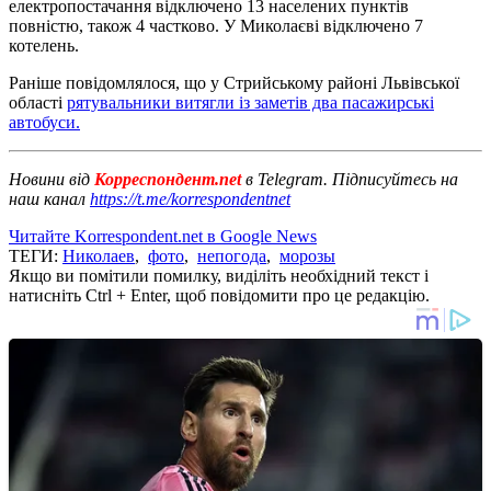
електропостачання відключено 13 населених пунктів
повністю, також 4 частково. У Миколаєві відключено 7
котелень.
Раніше повідомлялося, що у Стрийському районі Львівської
області
рятувальники витягли із заметів два пасажирські
автобуси.
Новини від
Корреспондент.net
в Telegram. Підписуйтесь на
наш канал
https://t.me/korrespondentnet
Читайте Korrespondent.net в Google News
ТЕГИ:
Николаев
,
фото
,
непогода
,
морозы
Якщо ви помітили помилку, виділіть необхідний текст і
натисніть Ctrl + Enter, щоб повідомити про це редакцію.