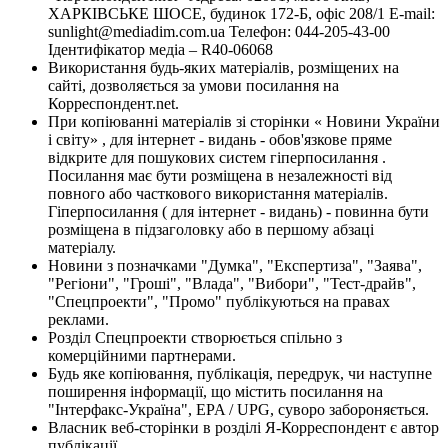
ХАРКІВСЬКЕ ШОСЕ, будинок 172-Б, офіс 208/1 E-mail:
sunlight@mediadim.com.ua
Телефон: 044-205-43-00
Ідентифікатор медіа – R40-06068
Використання будь-яких матеріалів, розміщених на
сайті, дозволяється за умови посилання на
Корреспондент.net.
При копіюванні матеріалів зі сторінки « Новини України
і світу» , для інтернет - видань - обов'язкове пряме
відкрите для пошукових систем гіперпосилання .
Посилання має бути розміщена в незалежності від
повного або часткового використання матеріалів.
Гіперпосилання ( для інтернет - видань) - повинна бути
розміщена в підзаголовку або в першому абзаці
матеріалу.
Новини з позначками "Думка", "Експертиза", "Заява",
"Регіони", "Гроші", "Влада", "Вибори", "Тест-драйв",
"Спецпроекти", "Промо" публікуються на правах
реклами.
Розділ Спецпроекти створюється спільно з
комерційними партнерами.
Будь яке копіювання, публікація, передрук, чи наступне
поширення інформації, що містить посилання на
"Інтерфакс-Україна", EPA / UPG, суворо забороняється.
Власник веб-сторінки в розділі Я-Корреспондент є автор
публікації.