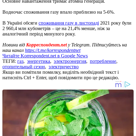
Основне навантаження тримає атомна генерація.
Водночас споживання газу впало приблизно на 5-6%.
В Україні обсяги
споживання газу в листопаді
2021 року були
2 960,4 млн кубометрів – це на 21,4% менше, ніж за
аналогічний період минулого року.
Новини від
Корреспондент.net
у Telegram. Підписуйтесь на
наш канал
https://t.me/korrespondentnet
Читайте Korrespondent.net в Google News
ТЕГИ:
газ
,
энергетика
,
электроэнергия
,
потребление
,
отопительный сезон
,
электричество
Якщо ви помітили помилку, виділіть необхідний текст і
натисніть Ctrl + Enter, щоб повідомити про це редакцію.