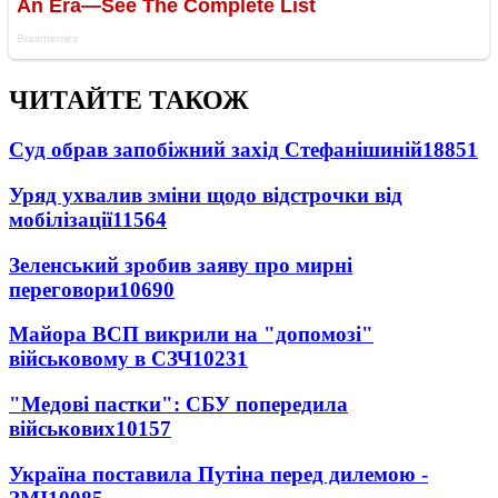
ЧИТАЙТЕ ТАКОЖ
Суд обрав запобіжний захід Стефанішиній
18851
Уряд ухвалив зміни щодо відстрочки від
мобілізації
11564
Зеленський зробив заяву про мирні
переговори
10690
Майора ВСП викрили на "допомозі"
військовому в СЗЧ
10231
"Медові пастки": СБУ попередила
військових
10157
Україна поставила Путіна перед дилемою -