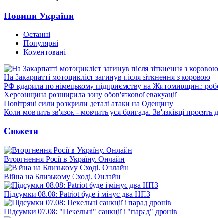
Новини України
Останні
Популярні
Коментовані
На Закарпатті мотоцикліст загинув після зіткнення з коровою
РФ вдарила по німецькому підприємству на Житомирщині: роб
Херсонщина розширила зону обов'язкової евакуації
Повітряні сили розкрили деталі атаки на Одещину
Коли мовчить зв'язок - мовчить уся бригада. Зв'язківці просять
Сюжети
Вторгнення Росії в Україну. Онлайн
Війна на Близькому Сході. Онлайн
Підсумки 08.08: Patriot буде і мінус два НПЗ
Підсумки 07.08: "Пекельні" санкції і "парад" дронів