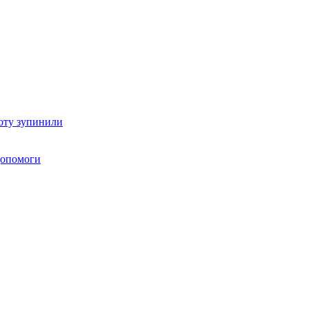
оту зупинили
 допомоги