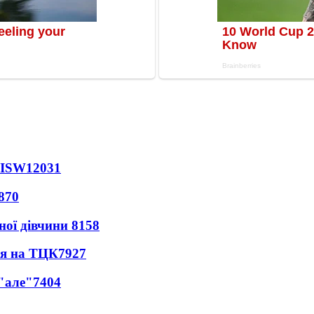
 ISW
12031
870
ної дівчини
8158
ся на ТЦК
7927
 "але"
7404