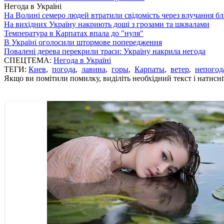
Негода в Україні
На Волині семеро людей втратили свідомість через влучання б
На вихідних Україну накриють дощі з грозами та шквалами
Температура в Карпатах впала до "нуля"
В Україні оголосили штормове попередження
Повалені дерева перекрили траси: Україну накрила негода
СПЕЦТЕМА:
Негода в Україні
ТЕГИ:
Киев
,
погода
,
лавина
,
горы
,
Карпаты
,
ветер
,
непогод
Якщо ви помітили помилку, виділіть необхідний текст і натисніт