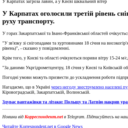
У Карпатах загроза лавин, а у Києві шквальний вітер
У Карпатах оголосили третій рівень сні
руху транспорту.
У горах Закарпатської та Івано-Франківської областей очікуєть
"У зв'язку зі снігопадами та хуртовинами 18 січня на високогір'
рівень)", - сказано у повідомленні.
Крім того, у Києві та області очікуються пориви вітру 15-24 м/с
"За даними Укргідрометцентру, 18 січня у Києві та Київській об
Погодні умови можуть призвести до ускладнення роботи підпри
Нагадаємо, що в Україні
через негоду знеструмлено населені пу
Кіровоградській, Закарпатській, Волинській.
Здуває вантажівки та літаки: Польщу та Латвію накрив ура
Новини від
Корреспондент.net
в Telegram. Підписуйтесь на на
Читайте Korrespondent.net в Google News