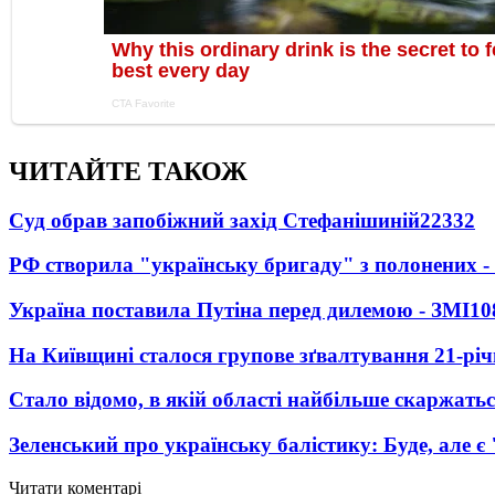
ЧИТАЙТЕ ТАКОЖ
Суд обрав запобіжний захід Стефанішиній
22332
РФ створила "українську бригаду" з полонених -
Україна поставила Путіна перед дилемою - ЗМІ
10
На Київщині сталося групове зґвалтування 21-річ
Стало відомо, в якій області найбільше скаржать
Зеленський про українську балістику: Буде, але є
Читати коментарі