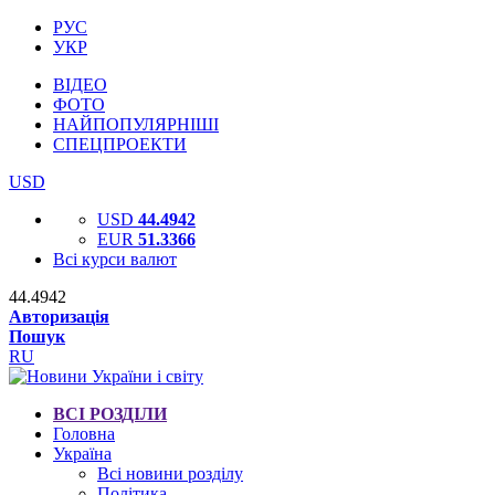
РУС
УКР
ВІДЕО
ФОТО
НАЙПОПУЛЯРНІШІ
СПЕЦПРОЕКТИ
USD
USD
44.4942
EUR
51.3366
Всі курси валют
44.4942
Авторизація
Пошук
RU
ВСІ РОЗДІЛИ
Головна
Україна
Всі новини розділу
Політика