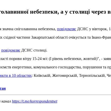
голавинної небезпеки, а у столиці через
ся значна сніголавинна небезпека,
повідомляє
ДСНС у вівторок, 18
ях східної частини Закарпатської області очікується та Івано-Фран
,
повідомляє
ДСНС столиці.
ласті пориви вітру 15-24 м/с (І рівень небезпеки, жовтий)", - за
ємств енергетики, комунального господарства, порушення та пр
нкти в 10 областях
: Київській, Житомирській, Тернопільській, Че
ган
ш канал
https://t.me/korrespondentnet