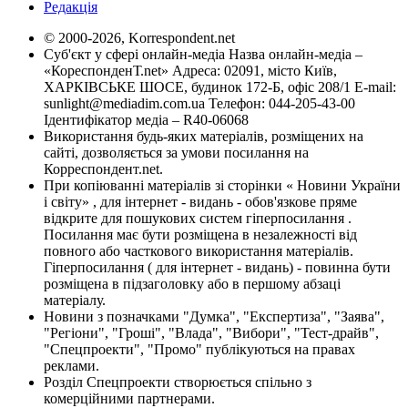
Редакція
© 2000-2026, Korrespondent.net
Суб'єкт у сфері онлайн-медіа Назва онлайн-медіа –
«КореспонденТ.net» Адреса: 02091, місто Київ,
ХАРКІВСЬКЕ ШОСЕ, будинок 172-Б, офіс 208/1 E-mail:
sunlight@mediadim.com.ua
Телефон: 044-205-43-00
Ідентифікатор медіа – R40-06068
Використання будь-яких матеріалів, розміщених на
сайті, дозволяється за умови посилання на
Корреспондент.net.
При копіюванні матеріалів зі сторінки « Новини України
і світу» , для інтернет - видань - обов'язкове пряме
відкрите для пошукових систем гіперпосилання .
Посилання має бути розміщена в незалежності від
повного або часткового використання матеріалів.
Гіперпосилання ( для інтернет - видань) - повинна бути
розміщена в підзаголовку або в першому абзаці
матеріалу.
Новини з позначками "Думка", "Експертиза", "Заява",
"Регіони", "Гроші", "Влада", "Вибори", "Тест-драйв",
"Спецпроекти", "Промо" публікуються на правах
реклами.
Розділ Спецпроекти створюється спільно з
комерційними партнерами.