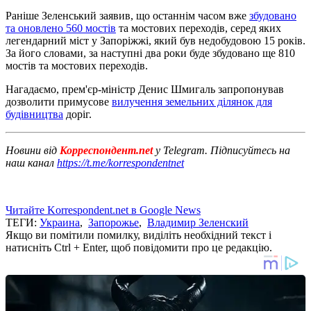
Раніше Зеленський заявив, що останнім часом вже
збудовано
та оновлено 560 мостів
та мостових переходів, серед яких
легендарний міст у Запоріжжі, який був недобудовою 15 років.
За його словами, за наступні два роки буде збудовано ще 810
мостів та мостових переходів.
Нагадаємо, прем'єр-міністр Денис Шмигаль запропонував
дозволити примусове
вилучення земельних ділянок для
будівництва
доріг.
Новини від
Корреспондент.net
у Telegram. Підписуйтесь на
наш канал
https://t.me/korrespondentnet
Читайте Korrespondent.net в Google News
ТЕГИ:
Украина
,
Запорожье
,
Владимир Зеленский
Якщо ви помітили помилку, виділіть необхідний текст і
натисніть Ctrl + Enter, щоб повідомити про це редакцію.