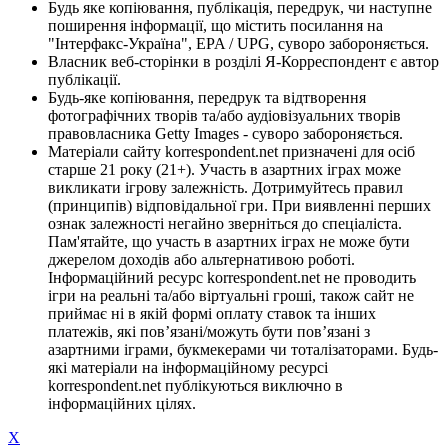
Будь яке копіювання, публікація, передрук, чи наступне
поширення інформації, що містить посилання на
"Інтерфакс-Україна", EPA / UPG, суворо забороняється.
Власник веб-сторінки в розділі Я-Корреспондент є автор
публікації.
Будь-яке копіювання, передрук та відтворення
фотографічних творів та/або аудіовізуальних творів
правовласника Getty Images - суворо забороняється.
Матеріали сайту korrespondent.net призначені для осіб
старше 21 року (21+). Участь в азартних іграх може
викликати ігрову залежність. Дотримуйтесь правил
(принципів) відповідальної гри. При виявленні перших
ознак залежності негайно зверніться до спеціаліста.
Пам'ятайте, що участь в азартних іграх не може бути
джерелом доходів або альтернативою роботі.
Інформаційний ресурс korrespondent.net не проводить
ігри на реальні та/або віртуальні гроші, також сайт не
приймає ні в якій формі оплату ставок та інших
платежів, які пов’язані/можуть бути пов’язані з
азартними іграми, букмекерами чи тоталізаторами. Будь-
які матеріали на інформаційному ресурсі
korrespondent.net публікуються виключно в
інформаційних цілях.
X