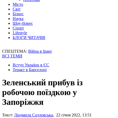
Місто
Світ
Бізнес
Наука
Шоу-бізнес
Спорт
Lifestyle
БЛОГИ ЧИТАЧІВ
СПЕЦТЕМА:
Війна в Ірані
ВСІ ТЕМИ
Вступ України в ЄС
Теракт в Барселоні
Зеленський прибув із
робочою поїздкою у
Запоріжжя
Текст:
Людмила Садловська
, 22 січня 2022, 13:51