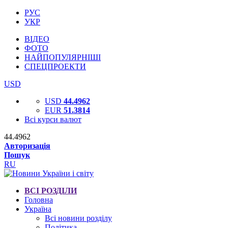
РУС
УКР
ВІДЕО
ФОТО
НАЙПОПУЛЯРНІШІ
СПЕЦПРОЕКТИ
USD
USD
44.4962
EUR
51.3814
Всі курси валют
44.4962
Авторизація
Пошук
RU
ВСІ РОЗДІЛИ
Головна
Україна
Всі новини розділу
Політика