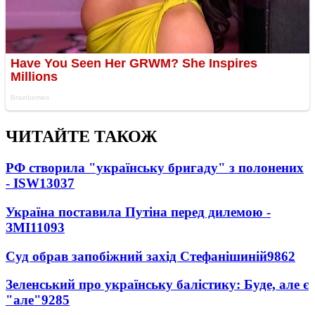
ЧИТАЙТЕ ТАКОЖ
РФ створила "українську бригаду" з полонених
- ISW
13037
Україна поставила Путіна перед дилемою -
ЗМІ
11093
Суд обрав запобіжний захід Стефанішиній
9862
Зеленський про українську балістику: Буде, але є
"але"
9285