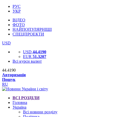
РУС
УКР
ВІДЕО
ФОТО
НАЙПОПУЛЯРНІШІ
СПЕЦПРОЕКТИ
USD
USD
44.4190
EUR
51.3207
Всі курси валют
44.4190
Авторизація
Пошук
RU
ВСІ РОЗДІЛИ
Головна
Україна
Всі новини розділу
Політика