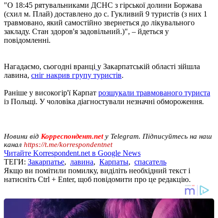
"О 18:45 рятувальниками ДСНС з гірської долини Боржава
(схил м. Плай) доставлено до с. Гукливий 9 туристів (з них 1
травмовано, який самостійно звернеться до лікувального
закладу. Стан здоров'я задовільний.)", – йдеться у
повідомленні.
Нагадаємо, сьогодні вранці
у Закарпатській області зійшла
лавина,
сніг накрив групу туристів
.
Раніше у високогір'ї Карпат
розшукали травмованого туриста
із Польщі. У чоловіка діагностували незначні обмороження.
Новини від
Корреспондент.net
у Telegram. Підписуйтесь на наш
канал
https://t.me/korrespondentnet
Читайте Korrespondent.net в Google News
ТЕГИ:
Закарпатье
,
лавина
,
Карпаты
,
спасатель
Якщо ви помітили помилку, виділіть необхідний текст і
натисніть Ctrl + Enter, щоб повідомити про це редакцію.