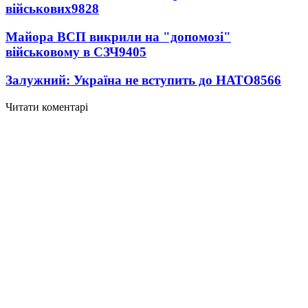
військових
9828
Майора ВСП викрили на "допомозі"
військовому в СЗЧ
9405
Залужний: Україна не вступить до НАТО
8566
Читати коментарі