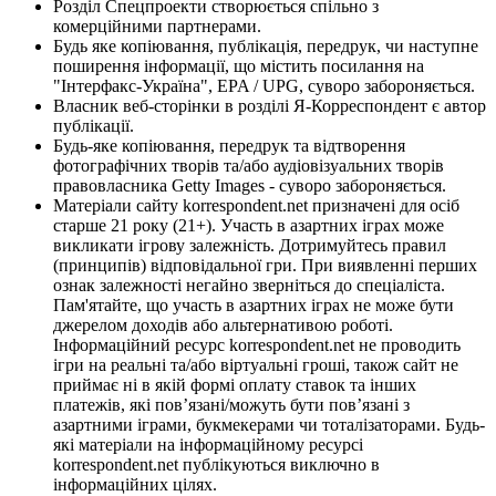
Розділ Спецпроекти створюється спільно з
комерційними партнерами.
Будь яке копіювання, публікація, передрук, чи наступне
поширення інформації, що містить посилання на
"Інтерфакс-Україна", EPA / UPG, суворо забороняється.
Власник веб-сторінки в розділі Я-Корреспондент є автор
публікації.
Будь-яке копіювання, передрук та відтворення
фотографічних творів та/або аудіовізуальних творів
правовласника Getty Images - суворо забороняється.
Матеріали сайту korrespondent.net призначені для осіб
старше 21 року (21+). Участь в азартних іграх може
викликати ігрову залежність. Дотримуйтесь правил
(принципів) відповідальної гри. При виявленні перших
ознак залежності негайно зверніться до спеціаліста.
Пам'ятайте, що участь в азартних іграх не може бути
джерелом доходів або альтернативою роботі.
Інформаційний ресурс korrespondent.net не проводить
ігри на реальні та/або віртуальні гроші, також сайт не
приймає ні в якій формі оплату ставок та інших
платежів, які пов’язані/можуть бути пов’язані з
азартними іграми, букмекерами чи тоталізаторами. Будь-
які матеріали на інформаційному ресурсі
korrespondent.net публікуються виключно в
інформаційних цілях.