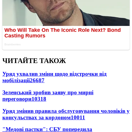
ЧИТАЙТЕ ТАКОЖ
Уряд ухвалив зміни щодо відстрочки від
мобілізації
26687
Зеленський зробив заяву про мирні
переговори
10318
Уряд змінив правила обслуговування чоловіків у
консульствах за кордоном
10011
"Медові пастки": СБУ попередила