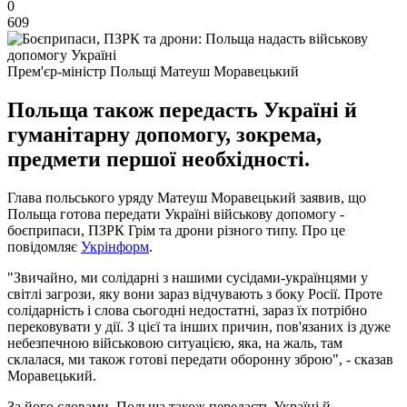
0
609
Прем'єр-міністр Польщі Матеуш Моравецький
Польща також передасть Україні й
гуманітарну допомогу, зокрема,
предмети першої необхідності.
Глава польського уряду Матеуш Моравецький заявив, що
Польща готова передати Україні військову допомогу -
боєприпаси, ПЗРК Грім та дрони різного типу. Про це
повідомляє
Укрінформ
.
"Звичайно, ми солідарні з нашими сусідами-українцями у
світлі загрози, яку вони зараз відчувають з боку Росії. Проте
солідарність і слова сьогодні недостатні, зараз їх потрібно
перековувати у дії. З цієї та інших причин, пов'язаних із дуже
небезпечною військовою ситуацією, яка, на жаль, там
склалася, ми також готові передати оборонну зброю", - сказав
Моравецький.
За його словами, Польща також передасть Україні й