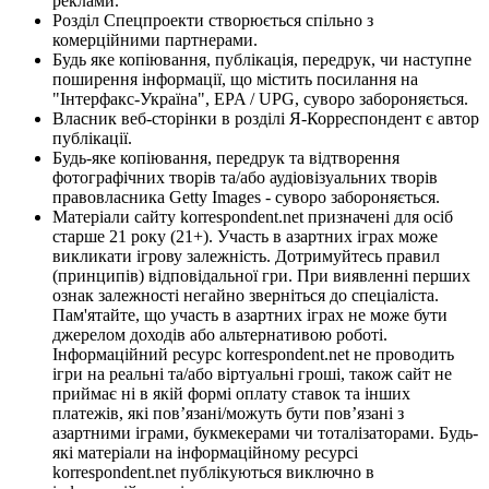
реклами.
Розділ Спецпроекти створюється спільно з
комерційними партнерами.
Будь яке копіювання, публікація, передрук, чи наступне
поширення інформації, що містить посилання на
"Інтерфакс-Україна", EPA / UPG, суворо забороняється.
Власник веб-сторінки в розділі Я-Корреспондент є автор
публікації.
Будь-яке копіювання, передрук та відтворення
фотографічних творів та/або аудіовізуальних творів
правовласника Getty Images - суворо забороняється.
Матеріали сайту korrespondent.net призначені для осіб
старше 21 року (21+). Участь в азартних іграх може
викликати ігрову залежність. Дотримуйтесь правил
(принципів) відповідальної гри. При виявленні перших
ознак залежності негайно зверніться до спеціаліста.
Пам'ятайте, що участь в азартних іграх не може бути
джерелом доходів або альтернативою роботі.
Інформаційний ресурс korrespondent.net не проводить
ігри на реальні та/або віртуальні гроші, також сайт не
приймає ні в якій формі оплату ставок та інших
платежів, які пов’язані/можуть бути пов’язані з
азартними іграми, букмекерами чи тоталізаторами. Будь-
які матеріали на інформаційному ресурсі
korrespondent.net публікуються виключно в