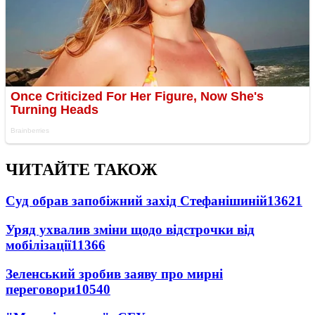
ЧИТАЙТЕ ТАКОЖ
Суд обрав запобіжний захід Стефанішиній
13621
Уряд ухвалив зміни щодо відстрочки від
мобілізації
11366
Зеленський зробив заяву про мирні
переговори
10540