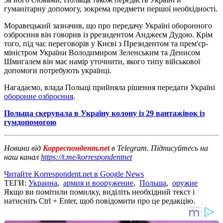
гуманітарну допомогу, зокрема предмети першої необхідності.
Моравецький зазначив, що про передачу Україні оборонного
озброєння він говорив із ррезидентом Анджеєм Дудою. Крім
того, під час переговорів у Києві з Президентом та прем'єр-
міністром України Володимиром Зеленським та Денисом
Шмигалем він має намір уточнити, якого типу військової
допомоги потребують українці.
Нагадаємо, влада Польщі прийняла рішення передати Україні
оборонне озброєння
.
Польща скерувала в Україну колону із 29 вантажівок із
гумдопомогою
Новини від
Корреспондент.net
в Telegram. Підписуйтесь на
наш канал
https://t.me/korrespondentnet
Читайте Korrespondent.net в Google News
ТЕГИ:
Украина
,
армия и вооружение
,
Польша
,
оружие
Якщо ви помітили помилку, виділіть необхідний текст і
натисніть Ctrl + Enter, щоб повідомити про це редакцію.