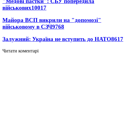
"Медові пастки": СБУ попередила
військових
10017
Майора ВСП викрили на "допомозі"
військовому в СЗЧ
9768
Залужний: Україна не вступить до НАТО
8617
Читати коментарі