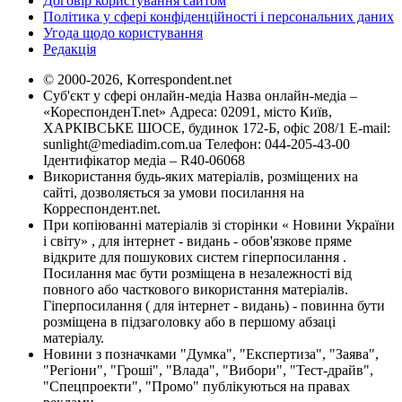
Договір користування сайтом
Політика у сфері конфіденційності і персональних даних
Угода щодо користування
Редакція
© 2000-2026, Korrespondent.net
Суб'єкт у сфері онлайн-медіа Назва онлайн-медіа –
«КореспонденТ.net» Адреса: 02091, місто Київ,
ХАРКІВСЬКЕ ШОСЕ, будинок 172-Б, офіс 208/1 E-mail:
sunlight@mediadim.com.ua
Телефон: 044-205-43-00
Ідентифікатор медіа – R40-06068
Використання будь-яких матеріалів, розміщених на
сайті, дозволяється за умови посилання на
Корреспондент.net.
При копіюванні матеріалів зі сторінки « Новини України
і світу» , для інтернет - видань - обов'язкове пряме
відкрите для пошукових систем гіперпосилання .
Посилання має бути розміщена в незалежності від
повного або часткового використання матеріалів.
Гіперпосилання ( для інтернет - видань) - повинна бути
розміщена в підзаголовку або в першому абзаці
матеріалу.
Новини з позначками "Думка", "Експертиза", "Заява",
"Регіони", "Гроші", "Влада", "Вибори", "Тест-драйв",
"Спецпроекти", "Промо" публікуються на правах