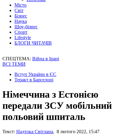
Місто
Світ
Бізнес
Наука
Шоу-бізнес
Спорт
Lifestyle
БЛОГИ ЧИТАЧІВ
СПЕЦТЕМА:
Війна в Ірані
ВСІ ТЕМИ
Вступ України в ЄС
Теракт в Барселоні
Німеччина з Естонією
передали ЗСУ мобільний
польовий шпиталь
Текст:
Надтока Світлана
, 8 лютого 2022, 15:47