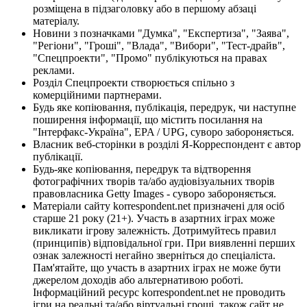
розміщена в підзаголовку або в першому абзаці
матеріалу.
Новини з позначками "Думка", "Експертиза", "Заява",
"Регіони", "Гроші", "Влада", "Вибори", "Тест-драйв",
"Спецпроекти", "Промо" публікуються на правах
реклами.
Розділ Спецпроекти створюється спільно з
комерційними партнерами.
Будь яке копіювання, публікація, передрук, чи наступне
поширення інформації, що містить посилання на
"Інтерфакс-Україна", EPA / UPG, суворо забороняється.
Власник веб-сторінки в розділі Я-Корреспондент є автор
публікації.
Будь-яке копіювання, передрук та відтворення
фотографічних творів та/або аудіовізуальних творів
правовласника Getty Images - суворо забороняється.
Матеріали сайту korrespondent.net призначені для осіб
старше 21 року (21+). Участь в азартних іграх може
викликати ігрову залежність. Дотримуйтесь правил
(принципів) відповідальної гри. При виявленні перших
ознак залежності негайно зверніться до спеціаліста.
Пам'ятайте, що участь в азартних іграх не може бути
джерелом доходів або альтернативою роботі.
Інформаційний ресурс korrespondent.net не проводить
ігри на реальні та/або віртуальні гроші, також сайт не