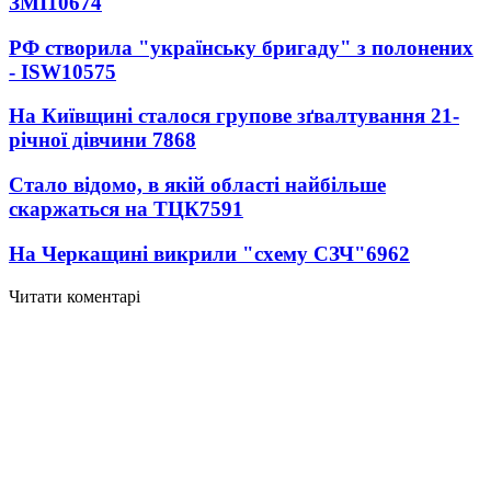
ЗМІ
10674
РФ створила "українську бригаду" з полонених
- ISW
10575
На Київщині сталося групове зґвалтування 21-
річної дівчини
7868
Стало відомо, в якій області найбільше
скаржаться на ТЦК
7591
На Черкащині викрили "схему СЗЧ"
6962
Читати коментарі