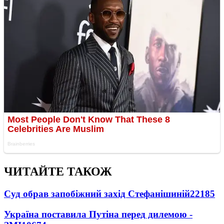
ЧИТАЙТЕ ТАКОЖ
Суд обрав запобіжний захід Стефанішиній
22185
Україна поставила Путіна перед дилемою -