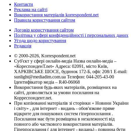
Контакти
Реклама на сайті
Використання матеріалів korrespondent.net
Правила користування сайтом
Договір користування сайтом
Політика у сфері конфіденційності і персональних даних
Угода щодо користування
Редакція
© 2000-2026, Korrespondent.net
Суб'єкт у сфері онлайн-медіа Назва онлайн-медіа –
«КореспонденТ.net» Адреса: 02091, місто Київ,
ХАРКІВСЬКЕ ШОСЕ, будинок 172-Б, офіс 208/1 E-mail:
sunlight@mediadim.com.ua
Телефон: 044-205-43-00
Ідентифікатор медіа – R40-06068
Використання будь-яких матеріалів, розміщених на
сайті, дозволяється за умови посилання на
Корреспондент.net.
При копіюванні матеріалів зі сторінки « Новини України
і світу» , для інтернет - видань - обов'язкове пряме
відкрите для пошукових систем гіперпосилання .
Посилання має бути розміщена в незалежності від
повного або часткового використання матеріалів.
Гіперпосилання ( для інтернет - видань) - повинна бути