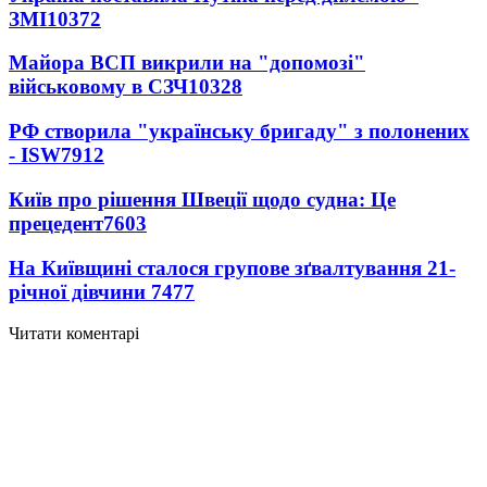
ЗМІ
10372
Майора ВСП викрили на "допомозі"
військовому в СЗЧ
10328
РФ створила "українську бригаду" з полонених
- ISW
7912
Київ про рішення Швеції щодо судна: Це
прецедент
7603
На Київщині сталося групове зґвалтування 21-
річної дівчини
7477
Читати коментарі