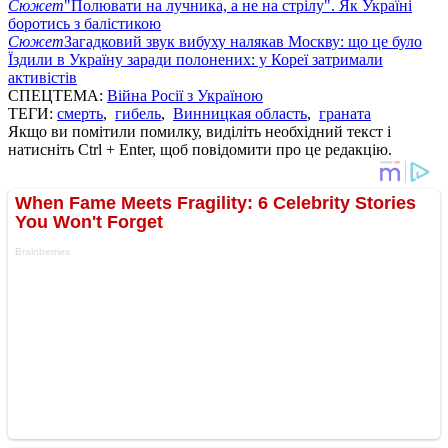
Сюжет
"Полювати на лучника, а не на стрілу". Як Україні
боротись з балістикою
Сюжет
Загадковий звук вибуху налякав Москву: що це було
Їздили в Україну заради полонених: у Кореї затримали
активістів
СПЕЦТЕМА:
Війна Росії з Україною
ТЕГИ:
смерть
,
гибель
,
Винницкая область
,
граната
Якщо ви помітили помилку, виділіть необхідний текст і
натисніть Ctrl + Enter, щоб повідомити про це редакцію.