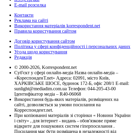
E-mail розсилка
Контакти
Реклама на сайті
Використання матеріалів korrespondent.net
Правила користування сайтом
Договір користування сайтом
Політика у сфері конфіденційності і персональних даних
Угода щодо користування
Редакція
© 2000-2026, Korrespondent.net
Суб'єкт у сфері онлайн-медіа Назва онлайн-медіа –
«КореспонденТ.net» Адреса: 02091, місто Київ,
ХАРКІВСЬКЕ ШОСЕ, будинок 172-Б, офіс 208/1 E-mail:
sunlight@mediadim.com.ua
Телефон: 044-205-43-00
Ідентифікатор медіа – R40-06068
Використання будь-яких матеріалів, розміщених на
сайті, дозволяється за умови посилання на
Корреспондент.net.
При копіюванні матеріалів зі сторінки « Новини України
і світу» , для інтернет - видань - обов'язкове пряме
відкрите для пошукових систем гіперпосилання .
Посилання має бути розміщена в незалежності від