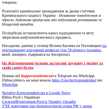
товариш.
Розпочато кримінальне провадження за двома статтями
Кримінального кодексу України -
Незаконне поводження зі
зброєю, бойовими припасами або вибуховими речовинами
та
Нещасний випадок
.
Поліцейські встановлюють канал надходження та мету
зберігання вибухонебезпечного предмета.
Нагадаємо, раніше у селищі Велика Багачка на Полтавщині
на
центральному кладовищі виявили тіло 59-річного чоловіка
,
який, імовірно, підірвався на боєприпасі.
На Житомирщині чоловік застрелив дружину і дитину та
скоїв самогубство
Новини від
Корреспондент.net
в Telegram та WhatsApp.
Підписуйтесь на наші канали
https://t.me/korrespondentnet
та
WhatsApp
Читайте Korrespondent.net в Google News
Війна Росії з Україною
Сюжет
Вторгнення Росії в Україну. Онлайн
УЧХ повідомив про безпрецедентні атаки РФ у липні