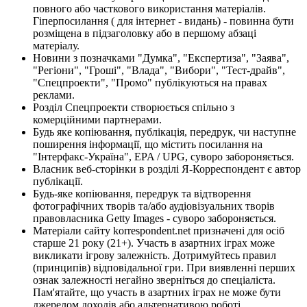
повного або часткового використання матеріалів.
Гіперпосилання ( для інтернет - видань) - повинна бути
розміщена в підзаголовку або в першому абзаці
матеріалу.
Новини з позначками "Думка", "Експертиза", "Заява",
"Регіони", "Гроші", "Влада", "Вибори", "Тест-драйв",
"Спецпроекти", "Промо" публікуються на правах
реклами.
Розділ Спецпроекти створюється спільно з
комерційними партнерами.
Будь яке копіювання, публікація, передрук, чи наступне
поширення інформації, що містить посилання на
"Інтерфакс-Україна", EPA / UPG, суворо забороняється.
Власник веб-сторінки в розділі Я-Корреспондент є автор
публікації.
Будь-яке копіювання, передрук та відтворення
фотографічних творів та/або аудіовізуальних творів
правовласника Getty Images - суворо забороняється.
Матеріали сайту korrespondent.net призначені для осіб
старше 21 року (21+). Участь в азартних іграх може
викликати ігрову залежність. Дотримуйтесь правил
(принципів) відповідальної гри. При виявленні перших
ознак залежності негайно зверніться до спеціаліста.
Пам'ятайте, що участь в азартних іграх не може бути
джерелом доходів або альтернативою роботі.