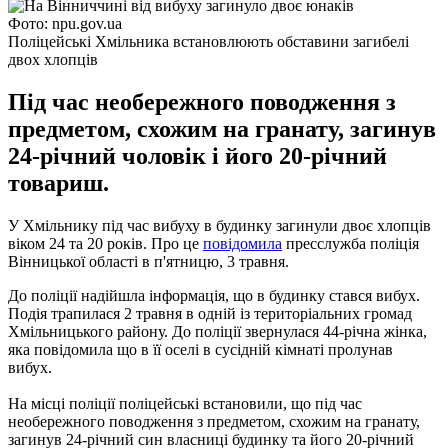
Фото: npu.gov.ua
Поліцейські Хмільника встановлюють обставини загибелі
двох хлопців
Під час необережного поводження з
предметом, схожим на гранату, загинув
24-річний чоловік і його 20-річний
товариш.
У Хмільнику під час вибуху в будинку загинули двоє хлопців
віком 24 та 20 років. Про це
повідомила
пресслужба поліція
Вінницької області в п'ятницю, 3 травня.
До поліції надійшла інформація, що в будинку стався вибух.
Подія трапилася 2 травня в одній із територіальних громад
Хмільницького району. До поліції звернулася 44-річна жінка,
яка повідомила що в її оселі в сусідній кімнаті пролунав
вибух.
На місці поліції поліцейські встановили, що під час
необережного поводження з предметом, схожим на гранату,
загинув 24-річний син власниці будинку та його 20-річний