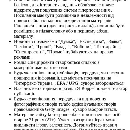
і світу» , для інтернет - видань - обов'язкове пряме
відкрите для пошукових систем гіперпосилання .
Посилання має бути розміщена в незалежності від
повного або часткового використання матеріалів.
Гіперпосилання ( для інтернет - видань) - повинна бути
розміщена в підзаголовку або в першому абзаці
матеріалу.
Новини з позначками "Думка", "Експертиза", "Заява",
"Регіони", "Гроші", "Влада", "Вибори", "Тест-драйв",
"Спецпроекти", "Промо" публікуються на правах
реклами.
Розділ Спецпроекти створюється спільно з
комерційними партнерами.
Будь яке копіювання, публікація, передрук, чи наступне
поширення інформації, що містить посилання на
"Інтерфакс-Україна", EPA / UPG, суворо забороняється.
Власник веб-сторінки в розділі Я-Корреспондент є автор
публікації.
Будь-яке копіювання, передрук та відтворення
фотографічних творів та/або аудіовізуальних творів
правовласника Getty Images - суворо забороняється.
Матеріали сайту korrespondent.net призначені для осіб
старше 21 року (21+). Участь в азартних іграх може
викликати ігрову залежність. Дотримуйтесь правил