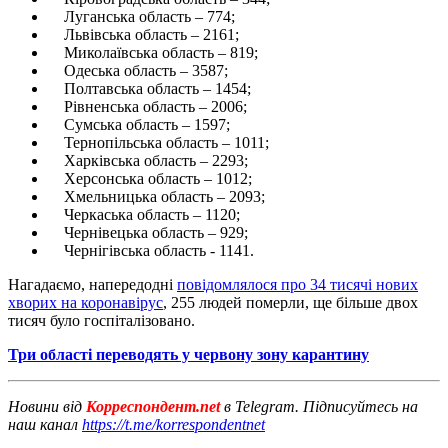
Луганська область – 774;
Львівська область – 2161;
Миколаївська область – 819;
Одеська область – 3587;
Полтавська область – 1454;
Рівненська область – 2006;
Сумська область – 1597;
Тернопільська область – 1011;
Харківська область – 2293;
Херсонська область – 1012;
Хмельницька область – 2093;
Черкаська область – 1120;
Чернівецька область – 929;
Чернігівська область - 1141.
Нагадаємо, напередодні
повідомлялося про 34 тисячі нових
хворих на коронавірус
, 255 людей померли, ще більше двох
тисяч було госпіталізовано.
Три області переводять у червону зону карантину
Новини від
Корреспондент.net
в Telegram. Підписуйтесь на
наш канал
https://t.me/korrespondentnet