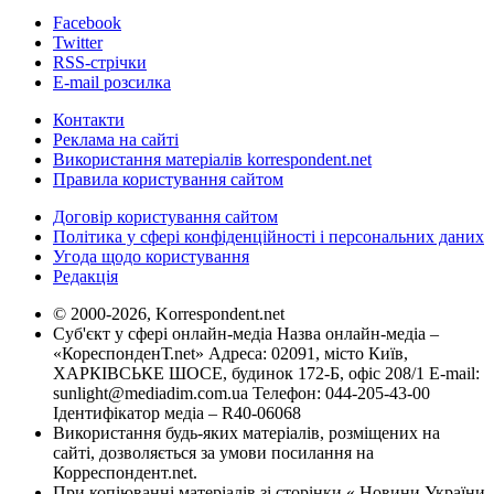
Facebook
Twitter
RSS-стрічки
E-mail розсилка
Контакти
Реклама на сайті
Використання матеріалів korrespondent.net
Правила користування сайтом
Договір користування сайтом
Політика у сфері конфіденційності і персональних даних
Угода щодо користування
Редакція
© 2000-2026, Korrespondent.net
Суб'єкт у сфері онлайн-медіа Назва онлайн-медіа –
«КореспонденТ.net» Адреса: 02091, місто Київ,
ХАРКІВСЬКЕ ШОСЕ, будинок 172-Б, офіс 208/1 E-mail:
sunlight@mediadim.com.ua
Телефон: 044-205-43-00
Ідентифікатор медіа – R40-06068
Використання будь-яких матеріалів, розміщених на
сайті, дозволяється за умови посилання на
Корреспондент.net.
При копіюванні матеріалів зі сторінки « Новини України