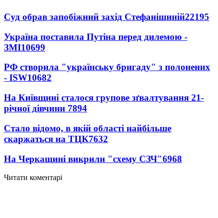
Суд обрав запобіжний захід Стефанішиній
22195
Україна поставила Путіна перед дилемою -
ЗМІ
10699
РФ створила "українську бригаду" з полонених
- ISW
10682
На Київщині сталося групове зґвалтування 21-
річної дівчини
7894
Стало відомо, в якій області найбільше
скаржаться на ТЦК
7632
На Черкащині викрили "схему СЗЧ"
6968
Читати коментарі