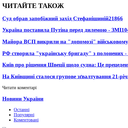
ЧИТАЙТЕ ТАКОЖ
Суд обрав запобіжний захід Стефанішиній
21866
Україна поставила Путіна перед дилемою - ЗМІ
10
Майора ВСП викрили на "допомозі" військовому
РФ створила "українську бригаду" з полонених -
Київ про рішення Швеції щодо судна: Це прецеден
На Київщині сталося групове зґвалтування 21-річ
Читати коментарі
Новини України
Останні
Популярні
Коментовані