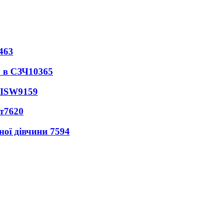
463
 в СЗЧ
10365
 ISW
9159
т
7620
ної дівчини
7594