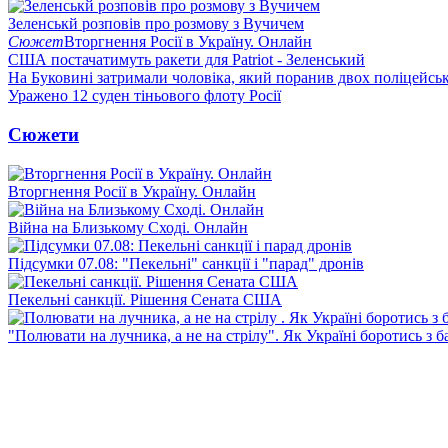
Зеленськй розповів про розмову з Вучичем
Сюжет
Вторгнення Росії в Україну. Онлайн
США постачатимуть ракети для Patriot - Зеленський
На Буковині затримали чоловіка, який поранив двох поліцейсь
Уражено 12 суден тіньового флоту Росії
Сюжети
Вторгнення Росії в Україну. Онлайн
Війна на Близькому Сході. Онлайн
Підсумки 07.08: "Пекельні" санкції і "парад" дронів
Пекельні санкції. Рішення Сената США
"Полювати на лучника, а не на стрілу". Як Україні боротись з 