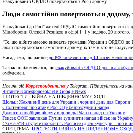
Евакуйовані з ОРДЛО повертаються з Росії додому
Люди самостійно повертаються додому, то
Евакуйовані до Росії жителі ОРДЛО самостійно повертаються додо
Міноборони Олексій Резніков в ефірі 1+1 у неділю, 20 лютого.
"Те, що нібито масово вивозять громадян України з ОРДЛО до Ро
люди повертаються самостійно додому, їх там ніхто не годує, н
Нагадаємо, що раніше
до РФ вивезли понад 10 тисяч мешканці
Також повідомлялося, що
евакуйовані з ОРДЛО досі в автобуса
омбудсмен.
Новини від
Корреспондент.net
у Telegram. Підписуйтесь на на
Читайте Korrespondent.net в Google News
ПРОТЕСТИ І ВІЙНА НА ПІВДЕННОМУ СХОДІ
Шольц: Жахливий день для України і чорний день для Європи
Столтенберг про атаку Росії: Це безрозсудний напад
Джонсон пообіцяв рішучу відповідь РФ за напад на Україну
Генсек ООН закликав Путіна зупинити напад військ на Україн
Сюжет
"Ви будете прокляті". Російські діячі культури - про ві
СПЕЦТЕМА:
ПРОТЕСТИ І ВІЙНА НА ПІВДЕННОМУ СХОД