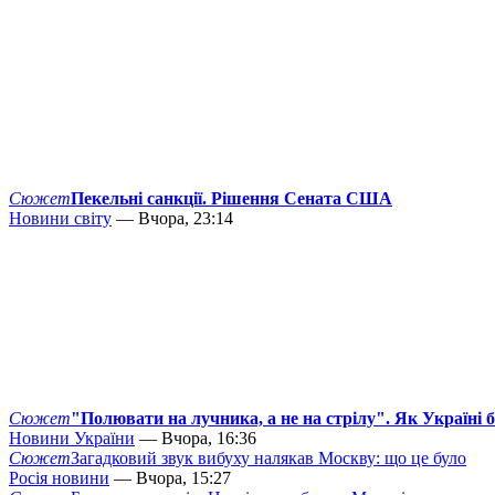
Сюжет
Пекельні санкції. Рішення Сената США
Новини світу
— Вчора, 23:14
Сюжет
"Полювати на лучника, а не на стрілу". Як Україні 
Новини України
— Вчора, 16:36
Сюжет
Загадковий звук вибуху налякав Москву: що це було
Росія новини
— Вчора, 15:27