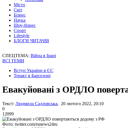
Місто
Світ
Бізнес
Наука
Шоу-бізнес
Спорт
Lifestyle
БЛОГИ ЧИТАЧІВ
СПЕЦТЕМА:
Війна в Ірані
ВСІ ТЕМИ
Вступ України в ЄС
Теракт в Барселоні
Евакуйовані з ОРДЛО поверта
Текст:
Людмила Садловська
, 20 лютого 2022, 20:10
0
12099
Фото: twitter.com/runews24ru