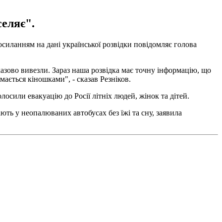
селяє".
посиланням на дані української розвідки повідомляє голова
казово вивезли. Зараз наша розвідка має точну інформацію, що
мається кіношками", - сказав Резніков.
сили евакуацію до Росії літніх людей, жінок та дітей.
ють у неопалюваних автобусах без їжі та сну, заявила