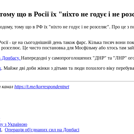
му що в Росії їх "ніхто не годує і не роз
му, тому що в РФ їх ​​"ніхто не годує і не розселяє". Про це з 
сії - це на сьогоднішній день також фарс. Кілька тисяч вони по
е розселює. Це чисто постановка для Мосфільму або хтось там зай
в Донбасу.
Напередодні у самопроголошених "ДНР" та "ЛНР" оголо
х
. Майже дві доби жінки з дітьми та люди похилого віку перебува
ш канал
https://t.me/korrespondentnet
у
йну з Україною
І
,
Операція об'єднаних сил на Донбасі