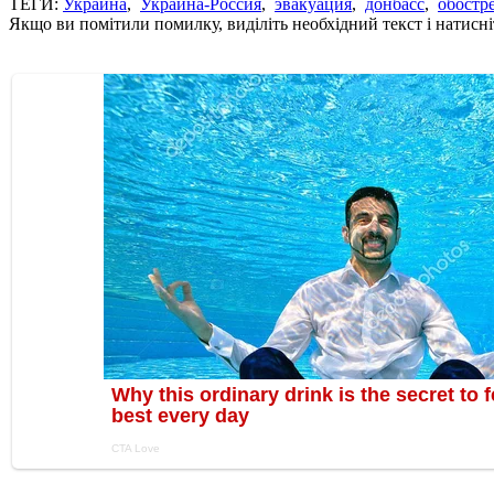
ТЕГИ:
Украина
,
Украина-Россия
,
эвакуация
,
донбасс
,
обостр
Якщо ви помітили помилку, виділіть необхідний текст і натисніт