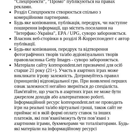
"Спецпроекти", "Промо" публікуються на правах
реклами.
Розділ Спецпроекти створюється спільно з
комерційними партнерами.
Будь яке копіювання, публікація, передрук, чи наступне
поширення інформації, що містить посилання на
"Інтерфакс-Україна", EPA / UPG, суворо забороняється.
Власник веб-сторінки в розділі Я-Корреспондент є автор
публікації.
Будь-яке копіювання, передрук та відтворення
фотографічних творів та/або аудіовізуальних творів
правовласника Getty Images - суворо забороняється.
Матеріали сайту korrespondent.net призначені для осіб
старше 21 року (21+). Участь в азартних іграх може
викликати ігрову залежність. Дотримуйтесь правил
(принципів) відповідальної гри. При виявленні перших
ознак залежності негайно зверніться до спеціаліста.
Пам'ятайте, що участь в азартних іграх не може бути
джерелом доходів або альтернативою роботі.
Інформаційний ресурс korrespondent.net не проводить
ігри на реальні та/або віртуальні гроші, також сайт не
приймає ні в якій формі оплату ставок та інших
платежів, які пов’язані/можуть бути пов’язані з
азартними іграми, букмекерами чи тоталізаторами. Будь-
які матеріали на інформаційному ресурсі