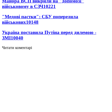
Майора ВСП викрили на "допомозі"
військовому в СЗЧ
10221
"Медові пастки": СБУ попередила
військових
10148
Україна поставила Путіна перед дилемою -
ЗМІ
10040
Читати коментарі