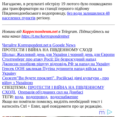
Нагадаємо, в результаті обстрілу 19 лютого було пошкоджено
два трансформатори на станції першого підйому
Південнодонбаського водопроводу,
без води залишилися 48
населених пунктів
регіону.
Новини від
Корреспондент.net
в Telegram. Підписуйтесь на
наш канал
https://t.me/korrespondentnet
Читайте Korrespondent.net в Google News
ПРОТЕСТИ І ВІЙНА НА ПІВДЕННОМУ СХОДІ
Шольц: Жахливий день для України і чорний день для Європи
Столтенберг про атаку Росії: Це безрозсудний напад
Джонсон пообіцяв рішучу відповідь РФ за напад на Україну
Генсек ООН закликав Путіна зупинити напад військ на
Україну
Сюжет
"Ви будете прокляті". Російські діячі культури - про
війну з Україною
СПЕЦТЕМА:
ПРОТЕСТИ І ВІЙНА НА ПІВДЕННОМУ
СХОДІ
,
Операція об'єднаних сил на Донбасі
ТЕГИ:
вода
,
водопровод
,
водоснабжение
Якщо ви помітили помилку, виділіть необхідний текст і
натисніть Ctrl + Enter, щоб повідомити про це редакцію.