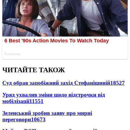
ЧИТАЙТЕ ТАКОЖ
Суд обрав запобіжний захід Стефанішиній
18527
Уряд ухвалив зміни щодо відстрочки від
мобілізації
11551
Зеленський зробив заяву про мирні
переговори
10673