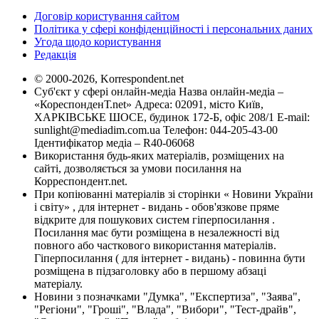
Договір користування сайтом
Політика у сфері конфіденційності і персональних даних
Угода щодо користування
Редакція
© 2000-2026, Korrespondent.net
Суб'єкт у сфері онлайн-медіа Назва онлайн-медіа –
«КореспонденТ.net» Адреса: 02091, місто Київ,
ХАРКІВСЬКЕ ШОСЕ, будинок 172-Б, офіс 208/1 E-mail:
sunlight@mediadim.com.ua
Телефон: 044-205-43-00
Ідентифікатор медіа – R40-06068
Використання будь-яких матеріалів, розміщених на
сайті, дозволяється за умови посилання на
Корреспондент.net.
При копіюванні матеріалів зі сторінки « Новини України
і світу» , для інтернет - видань - обов'язкове пряме
відкрите для пошукових систем гіперпосилання .
Посилання має бути розміщена в незалежності від
повного або часткового використання матеріалів.
Гіперпосилання ( для інтернет - видань) - повинна бути
розміщена в підзаголовку або в першому абзаці
матеріалу.
Новини з позначками "Думка", "Експертиза", "Заява",
"Регіони", "Гроші", "Влада", "Вибори", "Тест-драйв",