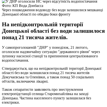
Фото: КП Вода Донбасса
Через пошкодження водоводу без води залишилися мешканці
Донецької області по обидва боки фронту
На непідконтрольній території
Донецької області без води залишилося
понад 21 тисяча жителів.
У самопроголошеній "ДНР" у понеділок, 21 лютого,
оголосили надзвичайну ситуацію "державного рівня" через
зупинку насосної станції та припинення централізованого
водопостачання.
Стверджується, що на непідконтрольній території Донецької
області без води залишилася понад 21 тисяча жителів
Докучаєвська та Оленівки, а також понад 50 соціальних
об'єктів, включаючи лікарні.
Також сепаратисти заявляють про знеструмлення
електропідстанції селища Старомихайлівка на заході
Донецька. Частина населеного пункту залишилася без
електрики.