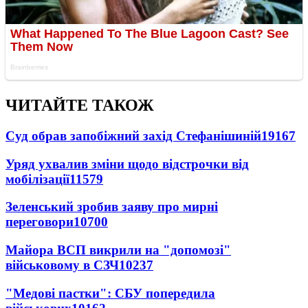
ЧИТАЙТЕ ТАКОЖ
Суд обрав запобіжний захід Стефанішиній
19167
Уряд ухвалив зміни щодо відстрочки від
мобілізації
11579
Зеленський зробив заяву про мирні
переговори
10700
Майора ВСП викрили на "допомозі"
військовому в СЗЧ
10237
"Медові пастки": СБУ попередила