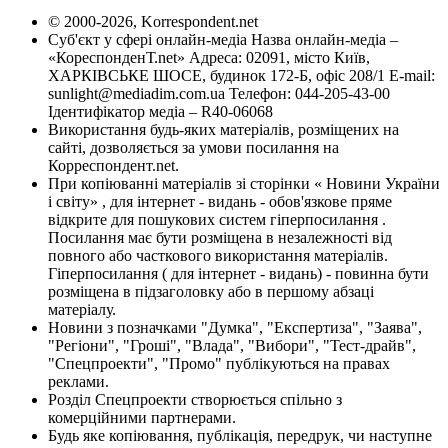
© 2000-2026, Korrespondent.net
Суб'єкт у сфері онлайн-медіа Назва онлайн-медіа –
«КореспонденТ.net» Адреса: 02091, місто Київ,
ХАРКІВСЬКЕ ШОСЕ, будинок 172-Б, офіс 208/1 E-mail:
sunlight@mediadim.com.ua
Телефон: 044-205-43-00
Ідентифікатор медіа – R40-06068
Використання будь-яких матеріалів, розміщених на
сайті, дозволяється за умови посилання на
Корреспондент.net.
При копіюванні матеріалів зі сторінки « Новини України
і світу» , для інтернет - видань - обов'язкове пряме
відкрите для пошукових систем гіперпосилання .
Посилання має бути розміщена в незалежності від
повного або часткового використання матеріалів.
Гіперпосилання ( для інтернет - видань) - повинна бути
розміщена в підзаголовку або в першому абзаці
матеріалу.
Новини з позначками "Думка", "Експертиза", "Заява",
"Регіони", "Гроші", "Влада", "Вибори", "Тест-драйв",
"Спецпроекти", "Промо" публікуються на правах
реклами.
Розділ Спецпроекти створюється спільно з
комерційними партнерами.
Будь яке копіювання, публікація, передрук, чи наступне