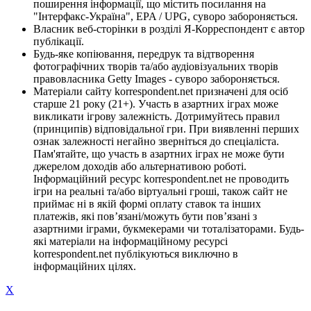
поширення інформації, що містить посилання на
"Інтерфакс-Україна", EPA / UPG, суворо забороняється.
Власник веб-сторінки в розділі Я-Корреспондент є автор
публікації.
Будь-яке копіювання, передрук та відтворення
фотографічних творів та/або аудіовізуальних творів
правовласника Getty Images - суворо забороняється.
Матеріали сайту korrespondent.net призначені для осіб
старше 21 року (21+). Участь в азартних іграх може
викликати ігрову залежність. Дотримуйтесь правил
(принципів) відповідальної гри. При виявленні перших
ознак залежності негайно зверніться до спеціаліста.
Пам'ятайте, що участь в азартних іграх не може бути
джерелом доходів або альтернативою роботі.
Інформаційний ресурс korrespondent.net не проводить
ігри на реальні та/або віртуальні гроші, також сайт не
приймає ні в якій формі оплату ставок та інших
платежів, які пов’язані/можуть бути пов’язані з
азартними іграми, букмекерами чи тоталізаторами. Будь-
які матеріали на інформаційному ресурсі
korrespondent.net публікуються виключно в
інформаційних цілях.
X