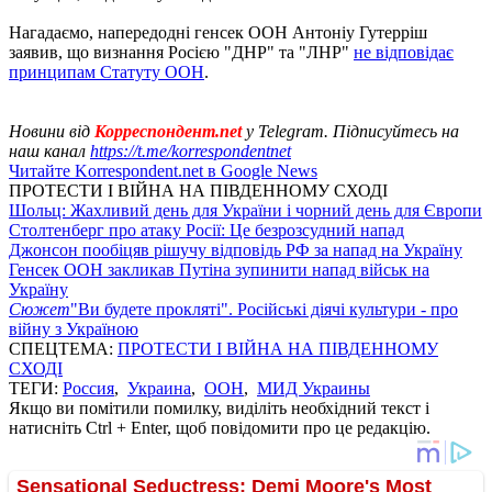
Нагадаємо, напередодні генсек ООН Антоніу Гутерріш
заявив, що визнання Росією "ДНР" та "ЛНР"
не відповідає
принципам Статуту ООН
.
Новини від
Корреспондент.net
у Telegram. Підписуйтесь на
наш канал
https://t.me/korrespondentnet
Читайте Korrespondent.net в Google News
ПРОТЕСТИ І ВІЙНА НА ПІВДЕННОМУ СХОДІ
Шольц: Жахливий день для України і чорний день для Європи
Столтенберг про атаку Росії: Це безрозсудний напад
Джонсон пообіцяв рішучу відповідь РФ за напад на Україну
Генсек ООН закликав Путіна зупинити напад військ на
Україну
Сюжет
"Ви будете прокляті". Російські діячі культури - про
війну з Україною
СПЕЦТЕМА:
ПРОТЕСТИ І ВІЙНА НА ПІВДЕННОМУ
СХОДІ
ТЕГИ:
Россия
,
Украина
,
ООН
,
МИД Украины
Якщо ви помітили помилку, виділіть необхідний текст і
натисніть Ctrl + Enter, щоб повідомити про це редакцію.