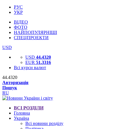
РУС
УКР
ВІДЕО
ФОТО
НАЙПОПУЛЯРНІШІ
СПЕЦПРОЕКТИ
USD
USD
44.4320
EUR
51.3316
Всі курси валют
44.4320
Авторизація
Пошук
RU
ВСІ РОЗДІЛИ
Головна
Україна
Всі новини розділу
Політика