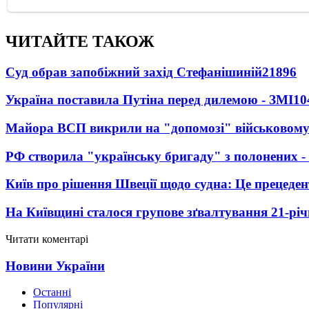
ЧИТАЙТЕ ТАКОЖ
Суд обрав запобіжний захід Стефанішиній
21896
Україна поставила Путіна перед дилемою - ЗМІ
10
Майора ВСП викрили на "допомозі" військовому
РФ створила "українську бригаду" з полонених -
Київ про рішення Швеції щодо судна: Це прецеден
На Київщині сталося групове зґвалтування 21-річ
Читати коментарі
Новини України
Останні
Популярні