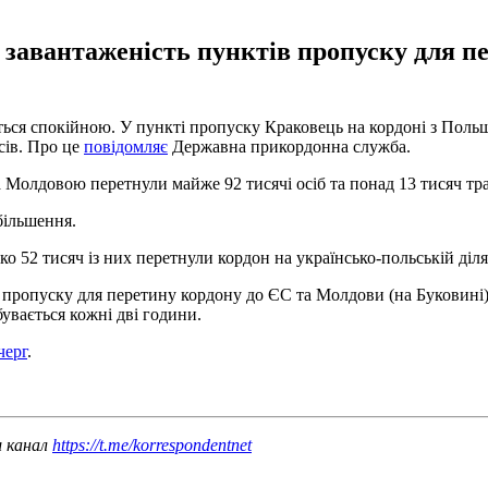
завантаженість пунктів пропуску для пе
ься спокійною. У пункті пропуску Краковець на кордоні з Поль
сів. Про це
повідомляє
Державна прикордонна служба.
а Молдовою перетнули майже 92 тисячі осіб та понад 13 тисяч тр
більшення.
о 52 тисяч із них перетнули кордон на українсько-польській діля
 пропуску для перетину кордону до ЄС та Молдови (на Буковині
вається кожні дві години.
черг
.
ш канал
https://t.me/korrespondentnet