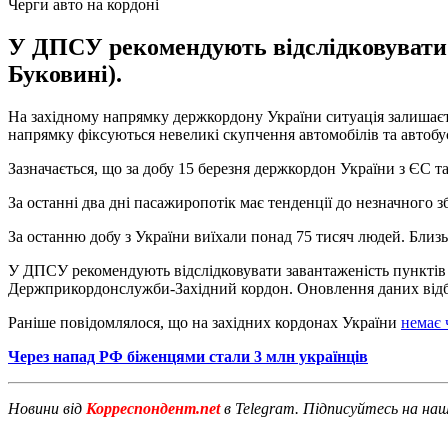
Черги авто на кордоні
У ДПСУ рекомендують відслідковувати 
Буковині).
На західному напрямку держкордону України ситуація залишаєт
напрямку фіксуються невеликі скупчення автомобілів та автобу
Зазначається, що за добу 15 березня держкордон України з ЄС т
За останні два дні пасажиропотік має тенденції до незначного з
За останню добу з України виїхали понад 75 тисяч людей. Близьк
У ДПСУ рекомендують відслідковувати завантаженість пунктів
Держприкордонслужби-Західний кордон. Оновлення даних відбу
Раніше повідомлялося, що на західних кордонах України
немає 
Через напад РФ біженцями стали 3 млн українців
Новини від
Корреспондент.net
в Telegram. Підписуйтесь на на