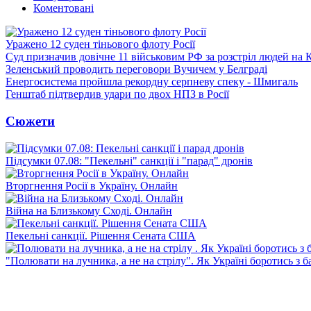
Коментовані
Уражено 12 суден тіньового флоту Росії
Суд призначив довічне 11 військовим РФ за розстріл людей на 
Зеленський проводить переговори Вучичем у Белграді
Енергосистема пройшла рекордну серпневу спеку - Шмигаль
Генштаб підтвердив удари по двох НПЗ в Росії
Сюжети
Підсумки 07.08: "Пекельні" санкції і "парад" дронів
Вторгнення Росії в Україну. Онлайн
Війна на Близькому Сході. Онлайн
Пекельні санкції. Рішення Сената США
"Полювати на лучника, а не на стрілу". Як Україні боротись з 