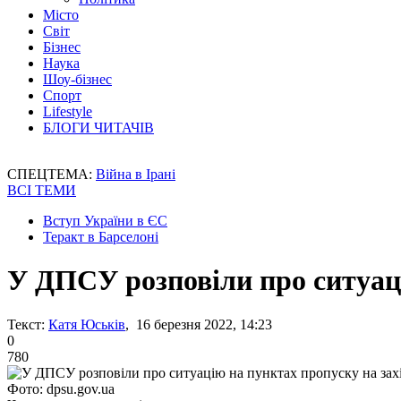
Місто
Світ
Бізнес
Наука
Шоу-бізнес
Спорт
Lifestyle
БЛОГИ ЧИТАЧІВ
СПЕЦТЕМА:
Війна в Ірані
ВСІ ТЕМИ
Вступ України в ЄС
Теракт в Барселоні
У ДПСУ розповіли про ситуаці
Текст:
Катя Юськів
, 16 березня 2022, 14:23
0
780
Фото: dpsu.gov.ua