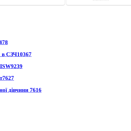
478
 в СЗЧ
10367
 ISW
9239
т
7627
ної дівчини
7616