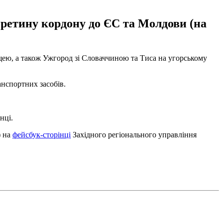
ретину кордону до ЄС та Молдови (на
щею, а також Ужгород зі Словаччиною та Тиса на угорському
анспортних засобів.
нці.
) на
фейсбук-сторінці
Західного регіонального управління