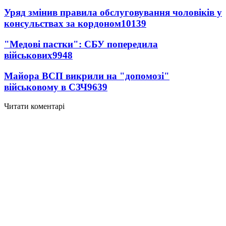
Уряд змінив правила обслуговування чоловіків у
консульствах за кордоном
10139
"Медові пастки": СБУ попередила
військових
9948
Майора ВСП викрили на "допомозі"
військовому в СЗЧ
9639
Читати коментарі