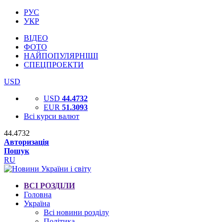
РУС
УКР
ВІДЕО
ФОТО
НАЙПОПУЛЯРНІШІ
СПЕЦПРОЕКТИ
USD
USD
44.4732
EUR
51.3093
Всі курси валют
44.4732
Авторизація
Пошук
RU
ВСІ РОЗДІЛИ
Головна
Україна
Всі новини розділу
Політика