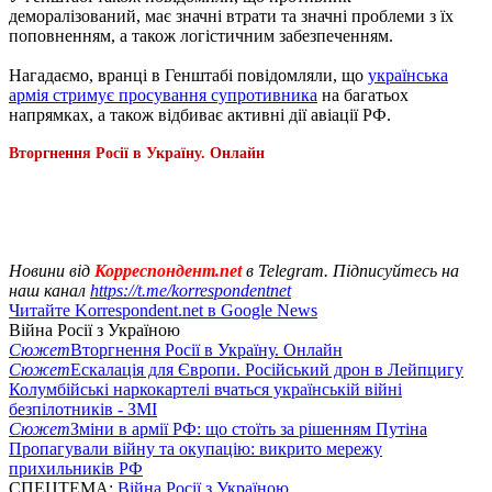
деморалізований, має значні втрати та значні проблеми з їх
поповненням, а також логістичним забезпеченням.
Нагадаємо, вранці в Генштабі повідомляли, що
українська
армія стримує просування супротивника
на багатьох
напрямках, а також відбиває активні дії авіації РФ.
Вторгнення Росії в Україну. Онлайн
Новини від
Корреспондент.net
в Telegram. Підписуйтесь на
наш канал
https://t.me/korrespondentnet
Читайте Korrespondent.net в Google News
Війна Росії з Україною
Сюжет
Вторгнення Росії в Україну. Онлайн
Сюжет
Ескалація для Європи. Російський дрон в Лейпцигу
Колумбійські наркокартелі вчаться українській війні
безпілотників - ЗМІ
Сюжет
Зміни в армії РФ: що стоїть за рішенням Путіна
Пропагували війну та окупацію: викрито мережу
прихильників РФ
СПЕЦТЕМА:
Війна Росії з Україною