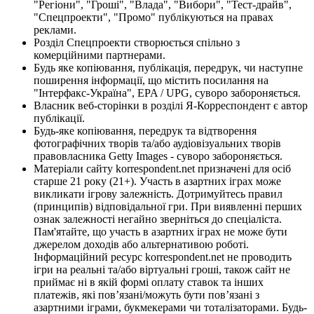
"Регіони", "Гроші", "Влада", "Вибори", "Тест-драйв",
"Спецпроекти", "Промо" публікуються на правах
реклами.
Розділ Спецпроекти створюється спільно з
комерційними партнерами.
Будь яке копіювання, публікація, передрук, чи наступне
поширення інформації, що містить посилання на
"Інтерфакс-Україна", EPA / UPG, суворо забороняється.
Власник веб-сторінки в розділі Я-Корреспондент є автор
публікації.
Будь-яке копіювання, передрук та відтворення
фотографічних творів та/або аудіовізуальних творів
правовласника Getty Images - суворо забороняється.
Матеріали сайту korrespondent.net призначені для осіб
старше 21 року (21+). Участь в азартних іграх може
викликати ігрову залежність. Дотримуйтесь правил
(принципів) відповідальної гри. При виявленні перших
ознак залежності негайно зверніться до спеціаліста.
Пам'ятайте, що участь в азартних іграх не може бути
джерелом доходів або альтернативою роботі.
Інформаційний ресурс korrespondent.net не проводить
ігри на реальні та/або віртуальні гроші, також сайт не
приймає ні в якій формі оплату ставок та інших
платежів, які пов’язані/можуть бути пов’язані з
азартними іграми, букмекерами чи тоталізаторами. Будь-