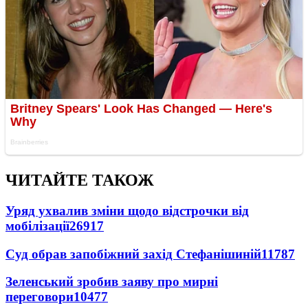
ЧИТАЙТЕ ТАКОЖ
Уряд ухвалив зміни щодо відстрочки від
мобілізації
26917
Суд обрав запобіжний захід Стефанішиній
11787
Зеленський зробив заяву про мирні
переговори
10477