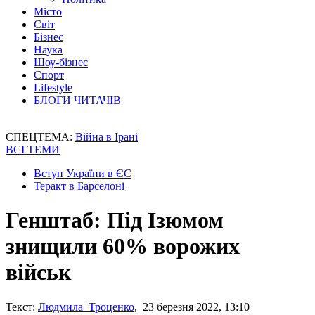
Місто
Світ
Бізнес
Наука
Шоу-бізнес
Спорт
Lifestyle
БЛОГИ ЧИТАЧІВ
СПЕЦТЕМА:
Війна в Ірані
ВСІ ТЕМИ
Вступ України в ЄС
Теракт в Барселоні
Генштаб: Під Ізюмом
знищили 60% ворожих
військ
Текст:
Людмила Троценко
, 23 березня 2022, 13:10