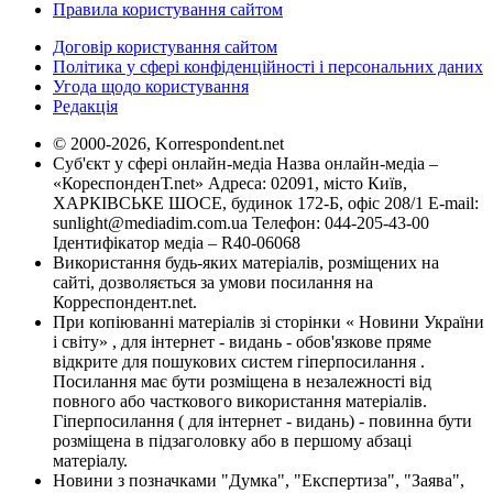
Правила користування сайтом
Договір користування сайтом
Політика у сфері конфіденційності і персональних даних
Угода щодо користування
Редакція
© 2000-2026, Korrespondent.net
Суб'єкт у сфері онлайн-медіа Назва онлайн-медіа –
«КореспонденТ.net» Адреса: 02091, місто Київ,
ХАРКІВСЬКЕ ШОСЕ, будинок 172-Б, офіс 208/1 E-mail:
sunlight@mediadim.com.ua
Телефон: 044-205-43-00
Ідентифікатор медіа – R40-06068
Використання будь-яких матеріалів, розміщених на
сайті, дозволяється за умови посилання на
Корреспондент.net.
При копіюванні матеріалів зі сторінки « Новини України
і світу» , для інтернет - видань - обов'язкове пряме
відкрите для пошукових систем гіперпосилання .
Посилання має бути розміщена в незалежності від
повного або часткового використання матеріалів.
Гіперпосилання ( для інтернет - видань) - повинна бути
розміщена в підзаголовку або в першому абзаці
матеріалу.
Новини з позначками "Думка", "Експертиза", "Заява",