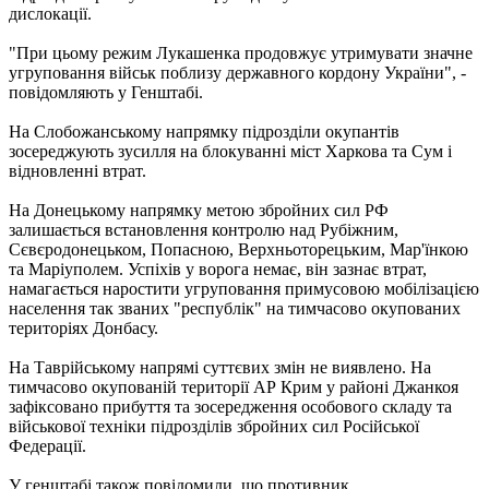
дислокації.
"При цьому режим Лукашенка продовжує утримувати значне
угруповання військ поблизу державного кордону України", -
повідомляють у Генштабі.
На Слобожанському напрямку підрозділи окупантів
зосереджують зусилля на блокуванні міст Харкова та Сум і
відновленні втрат.
На Донецькому напрямку метою збройних сил РФ
залишається встановлення контролю над Рубіжним,
Сєвєродонецьком, Попасною, Верхньоторецьким, Мар'їнкою
та Маріуполем. Успіхів у ворога немає, він зазнає втрат,
намагається наростити угруповання примусовою мобілізацією
населення так званих "республік" на тимчасово окупованих
територіях Донбасу.
На Таврійському напрямі суттєвих змін не виявлено. На
тимчасово окупованій території АР Крим у районі Джанкоя
зафіксовано прибуття та зосередження особового складу та
військової техніки підрозділів збройних сил Російської
Федерації.
У генштабі також повідомили, що противник