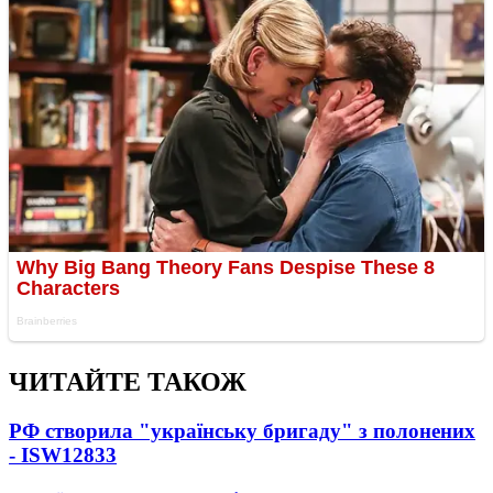
ЧИТАЙТЕ ТАКОЖ
РФ створила "українську бригаду" з полонених
- ISW
12833