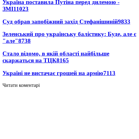
Україна поставила Путіна перед дилемою -
ЗМІ
11023
Суд обрав запобіжний захід Стефанішиній
9833
Зеленський про українську балістику: Буде, але є
"але"
8738
Стало відомо, в якій області найбільше
скаржаться на ТЦК
8165
Україні не вистачає грошей на армію
7113
Читати коментарі