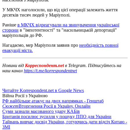
У МКЧХ наголосили, що від цієї операції залежить життя
десятків тисяч людей у ​​Маріуполі.
Раніше
в МКЧХ відреагували на звинувачення української
сторони
в "імпотентності" та "насильницькій депортації"
маріупольців до РФ.
Нагадаємо, мер Маріуполя заявив про
необхідність повної
евакуації міста.
Новини від
Корреспондент.net
в Telegram. Підписуйтесь на
наш канал
https://t.me/korrespondentnet
Читайте Korrespondent.net в Google News
Війна Росії з Україною
РФ найбільше атакує на двох напрямках - Генштаб
Сюжет
Вторгнення Росії в Україну. Онлайн
Суми зазнали масованого удару КАБів
Британія посилює зусилля у пошуку ППО для України
Тайвань вивчає досвід України, готуючись дати відсіч Китаю -
ЗМІ