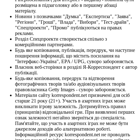
розміщена в підзаголовку або в першому абзаці
матеріалу.
Новини з позначками "Думка", "Експертиза", "Заява",
"Регіони", "Гроші", "Влада", "Вибори", "Тест-драйв",
"Спецпроекти", "Промо" публікуються на правах
реклами.
Розділ Спецпроекти створюється спільно з
комерційними партнерами.
Будь яке копіювання, публікація, передрук, чи наступне
поширення інформації, що містить посилання на
"Інтерфакс-Україна", EPA / UPG, суворо забороняється.
Власник веб-сторінки в розділі Я-Корреспондент є автор
публікації.
Будь-яке копіювання, передрук та відтворення
фотографічних творів та/або аудіовізуальних творів
правовласника Getty Images - суворо забороняється.
Матеріали сайту korrespondent.net призначені для осіб
старше 21 року (21+). Участь в азартних іграх може
викликати ігрову залежність. Дотримуйтесь правил
(принципів) відповідальної гри. При виявленні перших
ознак залежності негайно зверніться до спеціаліста.
Пам'ятайте, що участь в азартних іграх не може бути
джерелом доходів або альтернативою роботі.
Інформаційний ресурс korrespondent.net не проводить