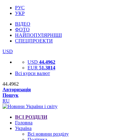
РУС
УКР
ВІДЕО
ФОТО
НАЙПОПУЛЯРНІШІ
СПЕЦПРОЕКТИ
USD
USD
44.4962
EUR
51.3814
Всі курси валют
44.4962
Авторизація
Пошук
RU
ВСІ РОЗДІЛИ
Головна
Україна
Всі новини розділу
Політика