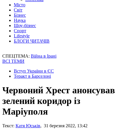
Місто
Світ
Бізнес
Наука
Шоу-бізнес
Спорт
Lifestyle
БЛОГИ ЧИТАЧІВ
СПЕЦТЕМА:
Війна в Ірані
ВСІ ТЕМИ
Вступ України в ЄС
Теракт в Барселоні
Червоний Хрест анонсував
зелений коридор із
Маріуполя
Текст:
Катя Юськів
, 31 березня 2022, 13:42