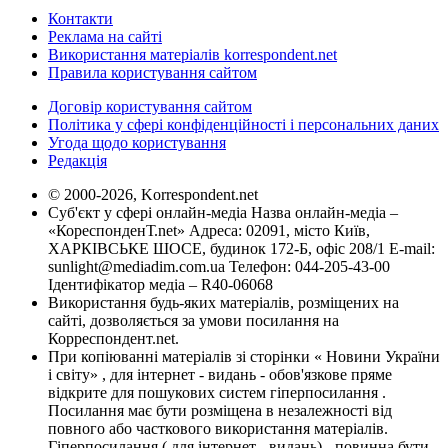
Контакти
Реклама на сайті
Використання матеріалів korrespondent.net
Правила користування сайтом
Договір користування сайтом
Політика у сфері конфіденційності і персональних даних
Угода щодо користування
Редакція
© 2000-2026, Korrespondent.net
Суб'єкт у сфері онлайн-медіа Назва онлайн-медіа –
«КореспонденТ.net» Адреса: 02091, місто Київ,
ХАРКІВСЬКЕ ШОСЕ, будинок 172-Б, офіс 208/1 E-mail:
sunlight@mediadim.com.ua
Телефон: 044-205-43-00
Ідентифікатор медіа – R40-06068
Використання будь-яких матеріалів, розміщених на
сайті, дозволяється за умови посилання на
Корреспондент.net.
При копіюванні матеріалів зі сторінки « Новини України
і світу» , для інтернет - видань - обов'язкове пряме
відкрите для пошукових систем гіперпосилання .
Посилання має бути розміщена в незалежності від
повного або часткового використання матеріалів.
Гіперпосилання ( для інтернет - видань) - повинна бути