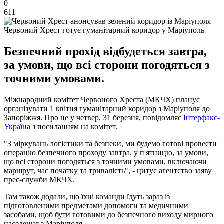
0
611
Червоний Хрест готує гуманітарний коридор у Маріуполь
Безпечний прохід відбудеться завтра,
за умови, що всі сторони погодяться з
точними умовами.
Міжнародний комітет Червоного Хреста (МКЧХ) планує
організувати 1 квітня гуманітарний коридор з Маріуполя до
Запоріжжя. Про це у четвер, 31 березня, повідомляє
Інтерфакс-
Україна
з посиланням на комітет.
"З міркувань логістики та безпеки, ми будемо готові провести
операцію безпечного проходу завтра, у п'ятницю, за умови,
що всі сторони погодяться з точними умовами, включаючи
маршрут, час початку та тривалість", - цитує агентство заяву
прес-служби МКЧХ.
Там також додали, що їхні команди їдуть зараз із
підготовленими предметами допомоги та медичними
засобами, щоб бути готовими до безпечного виходу мирного
населення з Маріуполя.