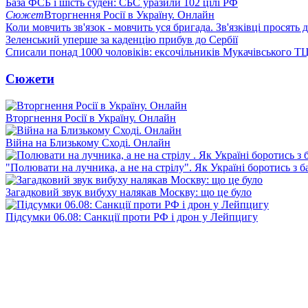
База ФСБ і шість суден: СБС уразили 102 цілі РФ
Сюжет
Вторгнення Росії в Україну. Онлайн
Коли мовчить зв'язок - мовчить уся бригада. Зв'язківці просять
Зеленський уперше за каденцію прибув до Сербії
Списали понад 1000 чоловіків: ексочільників Мукачівського Т
Сюжети
Вторгнення Росії в Україну. Онлайн
Війна на Близькому Сході. Онлайн
"Полювати на лучника, а не на стрілу". Як Україні боротись з 
Загадковий звук вибуху налякав Москву: що це було
Підсумки 06.08: Санкції проти РФ і дрон у Лейпцигу