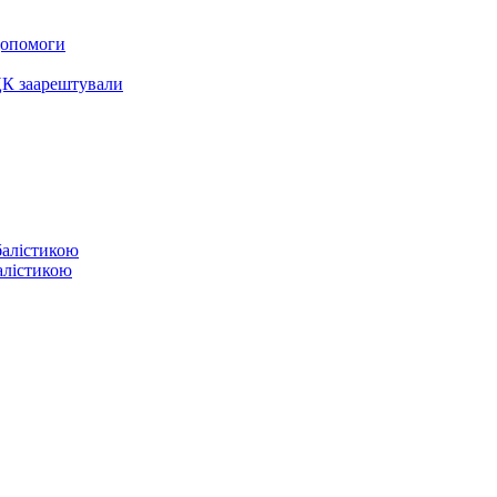
 допомоги
ЦК заарештували
балістикою