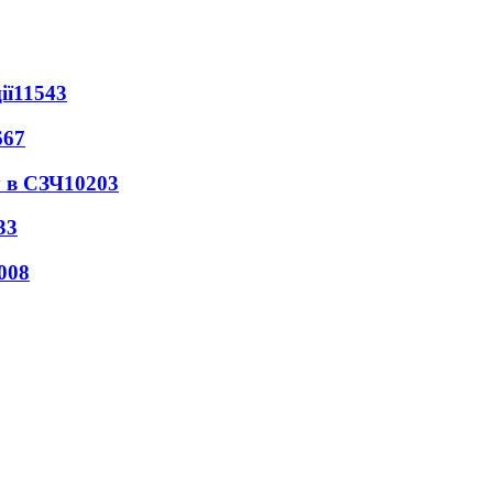
ії
11543
667
 в СЗЧ
10203
33
008