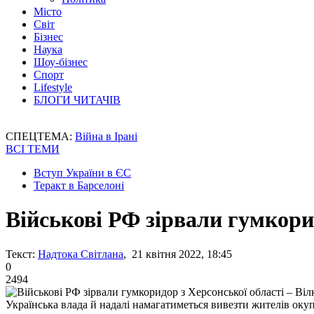
Місто
Світ
Бізнес
Наука
Шоу-бізнес
Спорт
Lifestyle
БЛОГИ ЧИТАЧІВ
СПЕЦТЕМА:
Війна в Ірані
ВСІ ТЕМИ
Вступ України в ЄС
Теракт в Барселоні
Військові РФ зірвали гумкорид
Текст:
Надтока Світлана
, 21 квітня 2022, 18:45
0
2494
Українська влада й надалі намагатиметься вивезти жителів оку