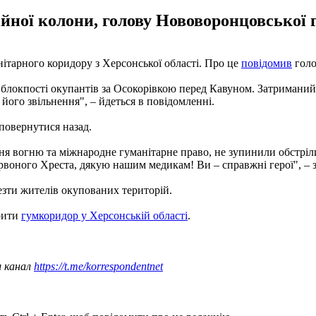
йної колони, голову Нововоронцовської
нітарного коридору з Херсонської області. Про це
повідомив
голо
блокпості окупантів за Осокорівкою перед Кавуном. Затриманий
ого звільнення", – йдеться в повідомленні.
 повернутися назад.
вогню та міжнародне гуманітарне право, не зупинили обстріли 
оного Хреста, дякую нашим медикам! Ви – справжні герої", – заз
езти жителів окупованих територій.
крити
гумкоридор у Херсонській області
.
ш канал
https://t.me/korrespondentnet