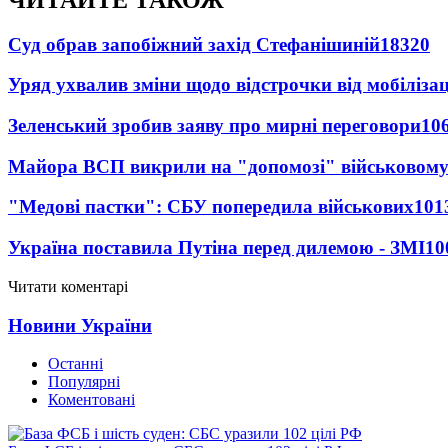
Суд обрав запобіжний захід Стефанішиній
18320
Уряд ухвалив зміни щодо відстрочки від мобілізац
Зеленський зробив заяву про мирні переговори
10
Майора ВСП викрили на "допомозі" військовому
"Медові пастки": СБУ попередила військових
101
Україна поставила Путіна перед дилемою - ЗМІ
10
Читати коментарі
Новини України
Останні
Популярні
Коментовані