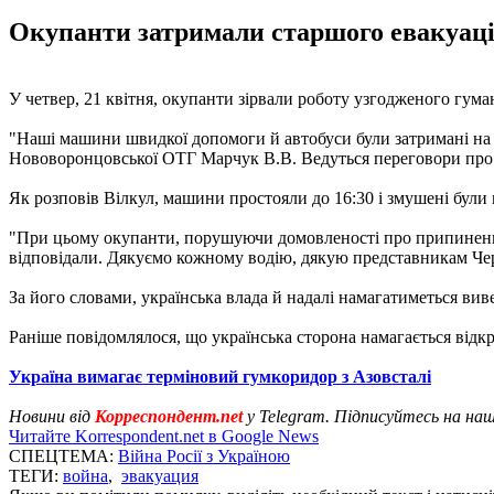
Окупанти затримали старшого евакуаці
У четвер, 21 квітня, окупанти зірвали роботу узгодженого гума
"Наші машини швидкої допомоги й автобуси були затримані на 
Нововоронцовської ОТГ Марчук В.В. Ведуться переговори про й
Як розповів Вілкул, машини простояли до 16:30 і змушені були
"При цьому окупанти, порушуючи домовленості про припинення 
відповідали. Дякуємо кожному водію, дякую представникам Черв
За його словами, українська влада й надалі намагатиметься вив
Раніше повідомлялося, що українська сторона намагається від
Україна вимагає терміновий гумкоридор з Азовсталі
Новини від
Корреспондент.net
у Telegram. Підписуйтесь на на
Читайте Korrespondent.net в Google News
СПЕЦТЕМА:
Війна Росії з Україною
ТЕГИ:
война
,
эвакуация