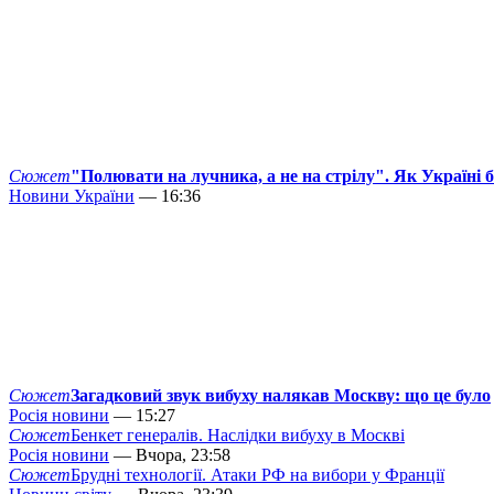
Сюжет
"Полювати на лучника, а не на стрілу". Як Україні 
Новини України
— 16:36
Сюжет
Загадковий звук вибуху налякав Москву: що це було
Росія новини
— 15:27
Сюжет
Бенкет генералів. Наслідки вибуху в Москві
Росія новини
— Вчора, 23:58
Сюжет
Брудні технології. Атаки РФ на вибори у Франції