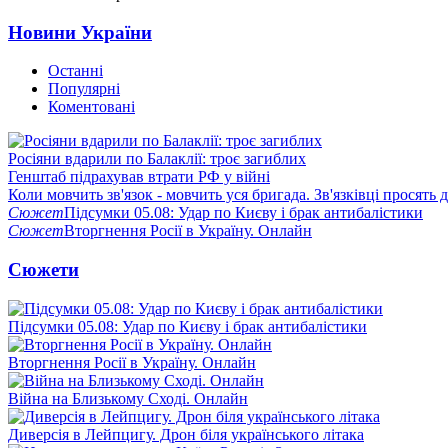
Новини України
Останні
Популярні
Коментовані
Росіяни вдарили по Балаклії: троє загиблих
Генштаб підрахував втрати РФ у війні
Коли мовчить зв'язок - мовчить уся бригада. Зв'язківці просять
Сюжет
Підсумки 05.08: Удар по Києву і брак антибалістики
Сюжет
Вторгнення Росії в Україну. Онлайн
Сюжети
Підсумки 05.08: Удар по Києву і брак антибалістики
Вторгнення Росії в Україну. Онлайн
Війна на Близькому Сході. Онлайн
Диверсія в Лейпцигу. Дрон біля українського літака