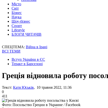
Місто
Світ
Бізнес
Наука
Шоу-бізнес
Спорт
Lifestyle
БЛОГИ ЧИТАЧІВ
СПЕЦТЕМА:
Війна в Ірані
ВСІ ТЕМИ
Вступ України в ЄС
Теракт в Барселоні
Греція відновила роботу посол
Текст:
Катя Юськів
, 10 травня 2022, 11:36
0
411
Фото: Посольство Греции в Украине / Facebook