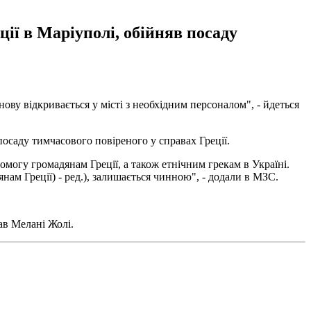
ії в Маріуполі, обійняв посаду
нову відкривається у місті з необхідним персоналом", - йдеться
посаду тимчасового повіреного у справах Греції.
могу громадянам Греції, а також етнічним грекам в Україні.
ам Греції) - ред.), залишається чинною", - додали в МЗС.
ав Мелані Жолі.