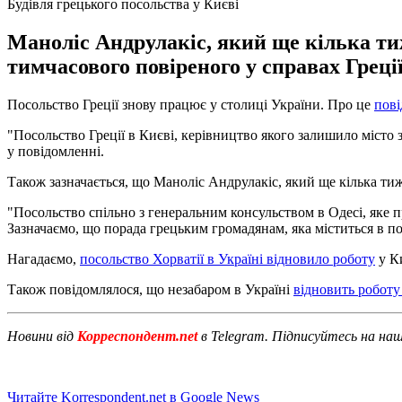
Будівля грецького посольства у Києві
Маноліс Андрулакіс, який ще кілька ти
тимчасового повіреного у справах Греції
Посольство Греції знову працює у столиці України. Про це
пові
"Посольство Греції в Києві, керівництво якого залишило місто з
у повідомленні.
Також зазначається, що Маноліс Андрулакіс, який ще кілька тиж
"Посольство спільно з генеральним консульством в Одесі, яке 
Зазначаємо, що порада грецьким громадянам, яка міститься в по
Нагадаємо,
посольство Хорватії в Україні відновило роботу
у Ки
Також повідомлялося, що незабаром в Україні
відновить роботу
Новини від
Корреспондент.net
в Telegram. Підписуйтесь на на
Читайте Korrespondent.net в Google News