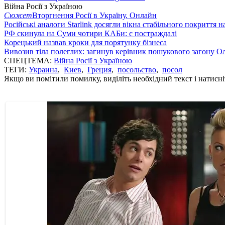
Війна Росії з Україною
Сюжет
Вторгнення Росії в Україну. Онлайн
Російські аналоги Starlink досягли вікна стабільного покриття 
РФ скинула на Суми чотири КАБи: є постраждалі
Корецький назвав кроки для порятунку бізнеса
Вивозив тіла полеглих: загинув керівник пошукового загону О
СПЕЦТЕМА:
Війна Росії з Україною
ТЕГИ:
Украина
,
Киев
,
Греция
,
посольство
,
посол
Якщо ви помітили помилку, виділіть необхідний текст і натисніт