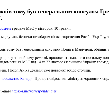
жнів тому був генеральним консулом Грец
.
домляє
грецьке МЗС у вівторок, 10 травня.
 міркувань безпеки незабаром після вторгнення Росії в Україну, з
нів тому був генеральним консулом Греції в Маріуполі, обійняв 
працює у звичайному режимі, продовжить надавати посильну допо
відомленнях МЗС від 14 та 22 лютого (залишити Україну громадян
єві. Посол Аніка Джаміч уже повернулася до столиці.
 посольство Канади
. Про це повідомила міністр закордонних спр
ш канал
https://t.me/korrespondentnet