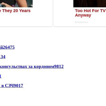
ії
26475
134
 консульствах за кордоном
9812
1
 в СЗЧ
9017