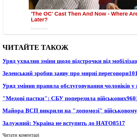
ЧИТАЙТЕ ТАКОЖ
Уряд ухвалив зміни щодо відстрочки від мобілізац
Зеленський зробив заяву про мирні переговори
10
Уряд змінив правила обслуговування чоловіків у
"Медові пастки": СБУ попередила військових
960
Майора ВСП викрили на "допомозі" військовому
Залужний: Україна не вступить до НАТО
8517
Читати коментарі