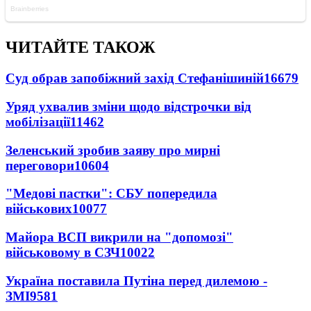
ЧИТАЙТЕ ТАКОЖ
Суд обрав запобіжний захід Стефанішиній
16679
Уряд ухвалив зміни щодо відстрочки від
мобілізації
11462
Зеленський зробив заяву про мирні
переговори
10604
"Медові пастки": СБУ попередила
військових
10077
Майора ВСП викрили на "допомозі"
військовому в СЗЧ
10022
Україна поставила Путіна перед дилемою -
ЗМІ
9581