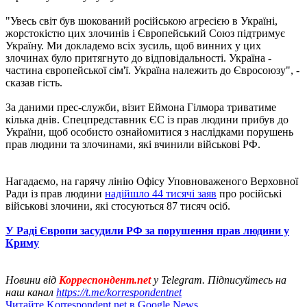
"Увесь світ був шокований російською агресією в Україні,
жорстокістю цих злочинів і Європейський Союз підтримує
Україну. Ми докладемо всіх зусиль, щоб винних у цих
злочинах було притягнуто до відповідальності. Україна -
частина європейської сім'ї. Україна належить до Євросоюзу", -
сказав гість.
За даними прес-служби, візит Еймона Гілмора триватиме
кілька днів. Спецпредставник ЄС із прав людини прибув до
України, щоб особисто ознайомитися з наслідками порушень
прав людини та злочинами, які вчинили військові РФ.
Нагадаємо, на гарячу лінію Офісу Уповноваженого Верховної
Ради із прав людини
надійшло 44 тисячі заяв
про російські
військові злочини, які стосуються 87 тисяч осіб.
У Раді Європи засудили РФ за порушення прав людини у
Криму
Новини від
Корреспондент.net
у Telegram. Підписуйтесь на
наш канал
https://t.me/korrespondentnet
Читайте Korrespondent.net в Google News