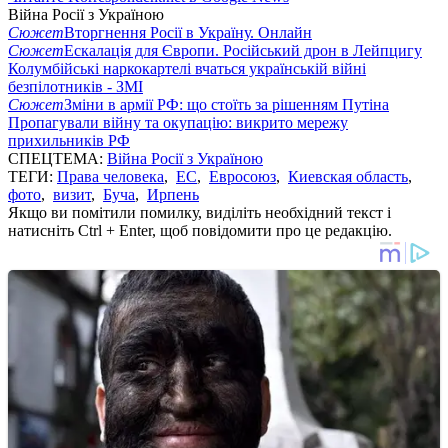
Війна Росії з Україною
Сюжет
Вторгнення Росії в Україну. Онлайн
Сюжет
Ескалація для Європи. Російський дрон в Лейпцигу
Колумбійські наркокартелі вчаться українській війні
безпілотників - ЗМІ
Сюжет
Зміни в армії РФ: що стоїть за рішенням Путіна
Пропагували війну та окупацію: викрито мережу
прихильників РФ
СПЕЦТЕМА:
Війна Росії з Україною
ТЕГИ:
Права человека
,
ЕС
,
Евросоюз
,
Киевская область
,
фото
,
визит
,
Буча
,
Ирпень
Якщо ви помітили помилку, виділіть необхідний текст і
натисніть Ctrl + Enter, щоб повідомити про це редакцію.