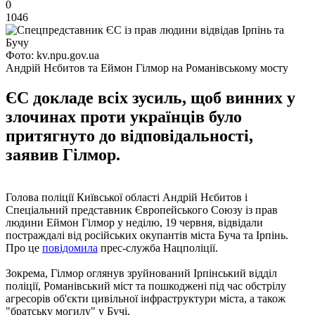
0
1046
Фото: kv.npu.gov.ua
Андрій Нєбитов та Еймон Гілмор на Романівському мосту
ЄС докладе всіх зусиль, щоб винних у
злочинах проти українців було
притягнуто до відповідальності,
заявив Гілмор.
Голова поліції Київської області Андрій Нєбитов і
Спеціальний представник Європейського Союзу із прав
людини Еймон Гілмор у неділю, 19 червня, відвідали
постраждалі від російських окупантів міста Буча та Ірпінь.
Про це
повідомила
прес-служба Нацполіції.
Зокрема, Гілмор оглянув зруйнований Ірпінський відділ
поліції, Романівський міст та пошкоджені під час обстрілу
агресорів об'єкти цивільної інфраструктури міста, а також
"братську могилу" у Бучі.