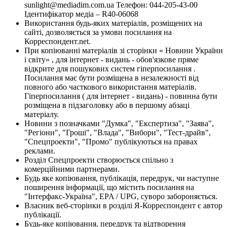
sunlight@mediadim.com.ua
Телефон: 044-205-43-00
Ідентифікатор медіа – R40-06068
Використання будь-яких матеріалів, розміщених на
сайті, дозволяється за умови посилання на
Корреспондент.net.
При копіюванні матеріалів зі сторінки « Новини України
і світу» , для інтернет - видань - обов'язкове пряме
відкрите для пошукових систем гіперпосилання .
Посилання має бути розміщена в незалежності від
повного або часткового використання матеріалів.
Гіперпосилання ( для інтернет - видань) - повинна бути
розміщена в підзаголовку або в першому абзаці
матеріалу.
Новини з позначками "Думка", "Експертиза", "Заява",
"Регіони", "Гроші", "Влада", "Вибори", "Тест-драйв",
"Спецпроекти", "Промо" публікуються на правах
реклами.
Розділ Спецпроекти створюється спільно з
комерційними партнерами.
Будь яке копіювання, публікація, передрук, чи наступне
поширення інформації, що містить посилання на
"Інтерфакс-Україна", EPA / UPG, суворо забороняється.
Власник веб-сторінки в розділі Я-Корреспондент є автор
публікації.
Будь-яке копіювання, передрук та відтворення