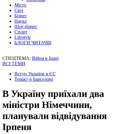
Місто
Світ
Бізнес
Наука
Шоу-бізнес
Спорт
Lifestyle
БЛОГИ ЧИТАЧІВ
СПЕЦТЕМА:
Війна в Ірані
ВСІ ТЕМИ
Вступ України в ЄС
Теракт в Барселоні
В Україну приїхали два
міністри Німеччини,
планували відвідування
Ірпеня