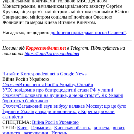
українськими політиками: головою МВС Денисом
Монастирським, начальником цивільного захисту Сергієм
Круком, віце-прем'єр-міністром - міністром економіки Юлією
Свириденко, міністром соціальної політики Оксаною
Жолнович та мером Києва Віталієм Кличком.
Нагадаємо, нещодавно
до Ірпеня приїжджав посол Словенії
.
Новини від
Корреспондент.net
в Telegram. Підписуйтесь на
наш канал
https://t.me/korrespondentnet
Читайте Korrespondent.net в Google News
Війна Росії з Україною
Сюжет
Вторгнення Росії в Україну. Онлайн
УЧХ повідомив про безпрецедентні атаки РФ у липні
Сюжет
"Полювати на лучника, а не на стрілу". Як Україні
боротись з балістикою
Сюжет
Загадковий звук вибуху налякав Москву: що це було
Їздили в Україну заради полонених: у Кореї затримали
активістів
СПЕЦТЕМА:
Війна Росії з Україною
ТЕГИ:
Киев
,
Германия
,
Киевская область
,
встреча
,
визит
,
министр
,
разрушения
,
Ирпень