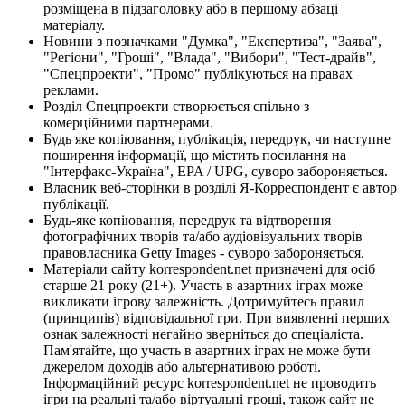
розміщена в підзаголовку або в першому абзаці
матеріалу.
Новини з позначками "Думка", "Експертиза", "Заява",
"Регіони", "Гроші", "Влада", "Вибори", "Тест-драйв",
"Спецпроекти", "Промо" публікуються на правах
реклами.
Розділ Спецпроекти створюється спільно з
комерційними партнерами.
Будь яке копіювання, публікація, передрук, чи наступне
поширення інформації, що містить посилання на
"Інтерфакс-Україна", EPA / UPG, суворо забороняється.
Власник веб-сторінки в розділі Я-Корреспондент є автор
публікації.
Будь-яке копіювання, передрук та відтворення
фотографічних творів та/або аудіовізуальних творів
правовласника Getty Images - суворо забороняється.
Матеріали сайту korrespondent.net призначені для осіб
старше 21 року (21+). Участь в азартних іграх може
викликати ігрову залежність. Дотримуйтесь правил
(принципів) відповідальної гри. При виявленні перших
ознак залежності негайно зверніться до спеціаліста.
Пам'ятайте, що участь в азартних іграх не може бути
джерелом доходів або альтернативою роботі.
Інформаційний ресурс korrespondent.net не проводить
ігри на реальні та/або віртуальні гроші, також сайт не