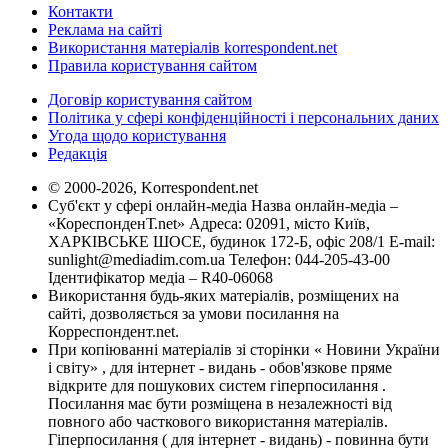
Контакти
Реклама на сайті
Використання матеріалів korrespondent.net
Правила користування сайтом
Договір користування сайтом
Політика у сфері конфіденційності і персональних даних
Угода щодо користування
Редакція
© 2000-2026, Korrespondent.net
Суб'єкт у сфері онлайн-медіа Назва онлайн-медіа –
«КореспонденТ.net» Адреса: 02091, місто Київ,
ХАРКІВСЬКЕ ШОСЕ, будинок 172-Б, офіс 208/1 E-mail:
sunlight@mediadim.com.ua
Телефон: 044-205-43-00
Ідентифікатор медіа – R40-06068
Використання будь-яких матеріалів, розміщених на
сайті, дозволяється за умови посилання на
Корреспондент.net.
При копіюванні матеріалів зі сторінки « Новини України
і світу» , для інтернет - видань - обов'язкове пряме
відкрите для пошукових систем гіперпосилання .
Посилання має бути розміщена в незалежності від
повного або часткового використання матеріалів.
Гіперпосилання ( для інтернет - видань) - повинна бути