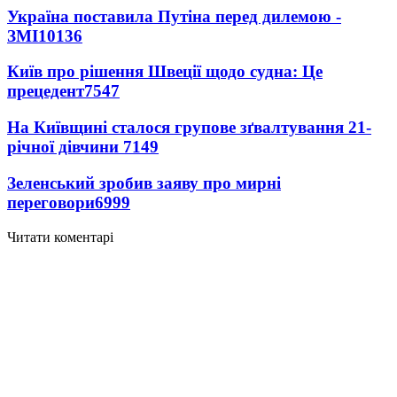
Україна поставила Путіна перед дилемою -
ЗМІ
10136
Київ про рішення Швеції щодо судна: Це
прецедент
7547
На Київщині сталося групове зґвалтування 21-
річної дівчини
7149
Зеленський зробив заяву про мирні
переговори
6999
Читати коментарі