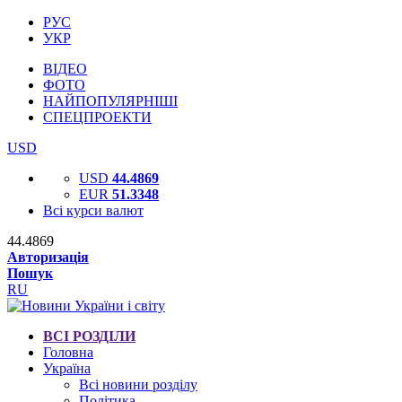
РУС
УКР
ВІДЕО
ФОТО
НАЙПОПУЛЯРНІШІ
СПЕЦПРОЕКТИ
USD
USD
44.4869
EUR
51.3348
Всі курси валют
44.4869
Авторизація
Пошук
RU
ВСІ РОЗДІЛИ
Головна
Україна
Всі новини розділу
Політика