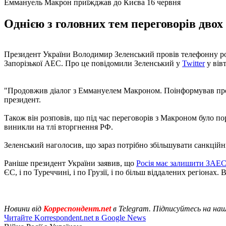
Еммануель Макрон приїжджав до Києва 16 червня
Однією з головних тем переговорів двох
Президент України Володимир Зеленський провів телефонну ро
Запорізької АЕС. Про це повідомили Зеленський у
Twitter
у вівт
"Продовжив діалог з Еммануелем Макроном. Поінформував про 
президент.
Також він розповів, що під час переговорів з Макроном було п
виникли на тлі вторгнення РФ.
Зеленський наголосив, що зараз потрібно збільшувати санкційн
Раніше президент України заявив, що
Росія має залишити ЗАЕ
ЄС, і по Туреччині, і по Грузії, і по більш віддалених регіонах. 
Новини від
Корреспондент.net
в Telegram. Підписуйтесь на на
Читайте Korrespondent.net в Google News