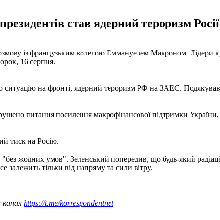
 президентів став ядерний тероризм Росії
змову із французьким колегою Еммануелем Макроном. Лідери кр
орок, 16 серпня.
ситуацію на фронті, ядерний тероризм РФ на ЗАЕС. Подякував Ф
орушено питання посилення макрофінансової підтримки України, 
ий тиск на Росію.
С
"без жодних умов". Зеленський попередив, що будь-який радіацій
Все залежить тільки від напряму та сили вітру.
ш канал
https://t.me/korrespondentnet