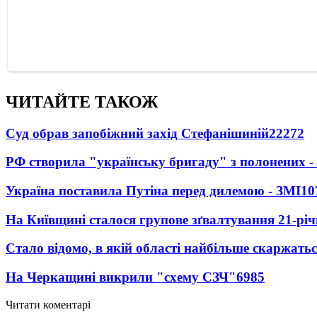
ЧИТАЙТЕ ТАКОЖ
Суд обрав запобіжний захід Стефанішиній
22272
РФ створила "українську бригаду" з полонених -
Україна поставила Путіна перед дилемою - ЗМІ
10
На Київщині сталося групове зґвалтування 21-річ
Стало відомо, в якій області найбільше скаржать
На Черкащині викрили "схему СЗЧ"
6985
Читати коментарі