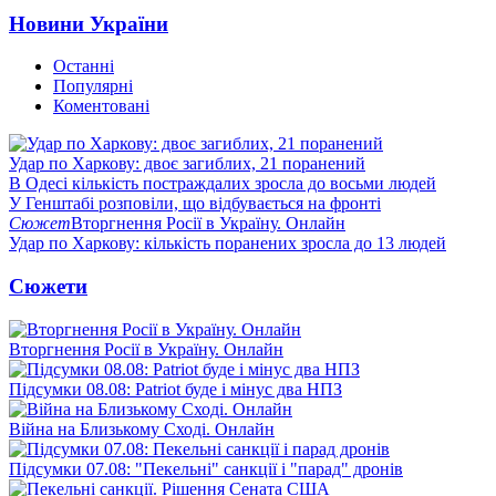
Новини України
Останні
Популярні
Коментовані
Удар по Харкову: двоє загиблих, 21 поранений
В Одесі кількість постраждалих зросла до восьми людей
У Генштабі розповіли, що відбувається на фронті
Сюжет
Вторгнення Росії в Україну. Онлайн
Удар по Харкову: кількість поранених зросла до 13 людей
Сюжети
Вторгнення Росії в Україну. Онлайн
Підсумки 08.08: Patriot буде і мінус два НПЗ
Війна на Близькому Сході. Онлайн
Підсумки 07.08: "Пекельні" санкції і "парад" дронів