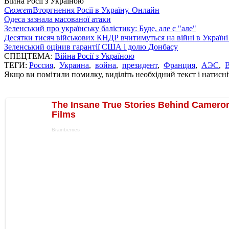
Війна Росії з Україною
Сюжет
Вторгнення Росії в Україну. Онлайн
Одеса зазнала масованої атаки
Зеленський про українську балістику: Буде, але є "але"
Десятки тисяч військових КНДР вчитимуться на війні в Україні
Зеленський оцінив гарантії США і долю Донбасу
СПЕЦТЕМА:
Війна Росії з Україною
ТЕГИ:
Россия
,
Украина
,
война
,
президент
,
Франция
,
АЭС
,
Якщо ви помітили помилку, виділіть необхідний текст і натисніт