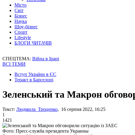
Місто
Світ
Бізнес
Наука
Шоу-бізнес
Спорт
Lifestyle
БЛОГИ ЧИТАЧІВ
СПЕЦТЕМА:
Війна в Ірані
ВСІ ТЕМИ
Вступ України в ЄС
Теракт в Барселоні
Зеленський та Макрон обгово
Текст:
Людмила Троценко
, 16 серпня 2022, 16:25
1
1421
Фото: Пресс-служба президента Украины