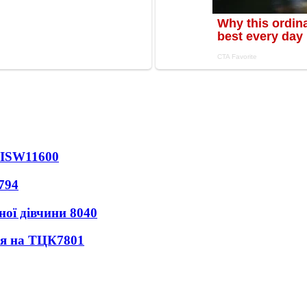
 ISW
11600
794
ної дівчини
8040
ся на ТЦК
7801