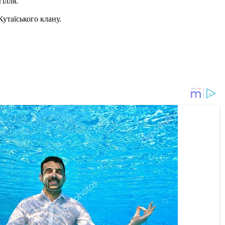
гілля.
утаїського клану.