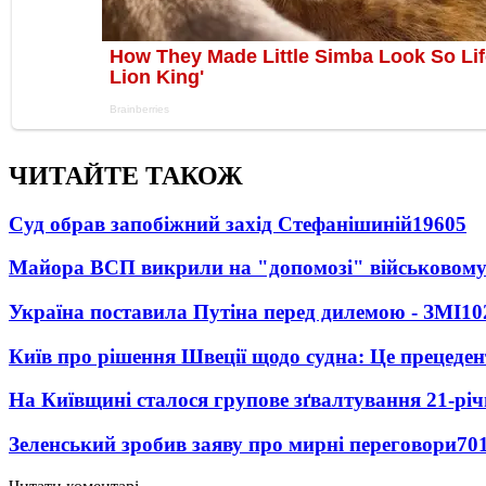
ЧИТАЙТЕ ТАКОЖ
Суд обрав запобіжний захід Стефанішиній
19605
Майора ВСП викрили на "допомозі" військовому
Україна поставила Путіна перед дилемою - ЗМІ
10
Київ про рішення Швеції щодо судна: Це прецеден
На Київщині сталося групове зґвалтування 21-річ
Зеленський зробив заяву про мирні переговори
70