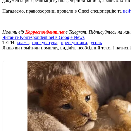
документація з реалізації вугілля, чернові записи, 2 млн. 450 т
Нагадаємо, правоохоронці провели в Одесі спецоперцію та
ней
Новини від
Корреспондент.net
в Telegram. Підписуйтесь на на
Читайте Korrespondent.net в Google News
ТЕГИ:
кража
,
прокуратура
,
преступники
,
уголь
Якщо ви помітили помилку, виділіть необхідний текст і натисніт