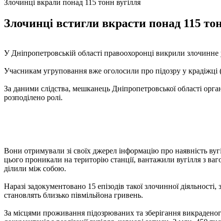
Злочинці вкрали понад 115 тонн вугілля
Злочинці встигли вкрасти понад 115 тон
У Дніпропетровській області правоохоронці викрили злочинне у
Учасникам угруповання вже оголосили про підозру у крадіжці (ч
За даними слідства, мешканець Дніпропетровської області організ
розподілено ролі.
Вони отримували зі своїх джерел інформацію про наявність вуг
цього проникали на територію станції, вантажили вугілля з ваго
ділили між собою.
Наразі задокументовано 15 епізодів такої злочинної діяльності
становлять близько півмільйона гривень.
За місцями проживання підозрюваних та зберігання викраденог