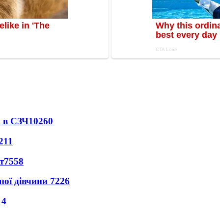
 в СЗЧ
10260
211
т
7558
ної дівчини
7226
14