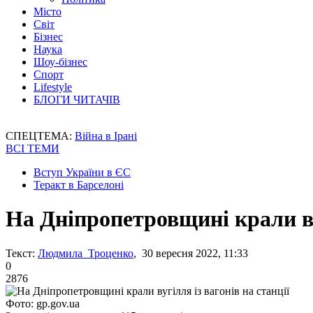
Місто
Світ
Бізнес
Наука
Шоу-бізнес
Спорт
Lifestyle
БЛОГИ ЧИТАЧІВ
СПЕЦТЕМА:
Війна в Ірані
ВСІ ТЕМИ
Вступ України в ЄС
Теракт в Барселоні
На Дніпропетровщині крали вуг
Текст:
Людмила Троценко
, 30 вересня 2022, 11:33
0
2876
Фото: gp.gov.ua