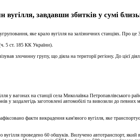
н вугілля, завдавши збитків у сумі близ
груповання, яке крало вугілля на залізничних станціях. Про це 
. 5 ст. 185 КК України).
ував злочинну групу, що діяла на території регіону. До цієї діял
ілля у вагонах на станції села Миколаївка Петропавлівського ра
нів у заздалегідь заготовлені автомобілі та вивозили до певних 
, зафіксовано факти викрадення кам'яного вугілля, яке транспорт
о вугілля проведено 60 обшуків. Вилучено автотранспорт, який 