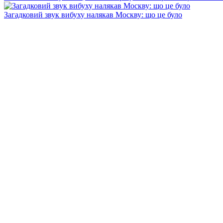
Загадковий звук вибуху налякав Москву: що це було