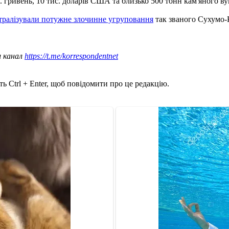
ис. гривень, 10 тис. доларів США та близько 500 тонн кам'яного ву
тралізували потужне злочинне угруповання
так званого Сухумо-К
ш канал
https://t.me/korrespondentnet
ь Ctrl + Enter, щоб повідомити про це редакцію.