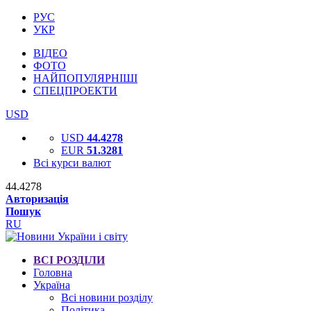
РУС
УКР
ВІДЕО
ФОТО
НАЙПОПУЛЯРНІШІ
СПЕЦПРОЕКТИ
USD
USD
44.4278
EUR
51.3281
Всі курси валют
44.4278
Авторизація
Пошук
RU
ВСІ РОЗДІЛИ
Головна
Україна
Всі новини розділу
Політика