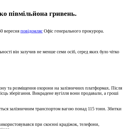
ько півмільйона гривень.
30 вересня
повідомляє
Офіс генерального прокурора.
ьності він залучив не менше семи осіб, серед яких було чітко
йону та розміщення охорони на залізничних платформах. Після
місць зберігання. Викрадене вугілля вони продавали, а гроші
ується залізничним транспортом вагою понад 115 тонн. Збитки
використовувався при скоєнні крадіжок, телефони,