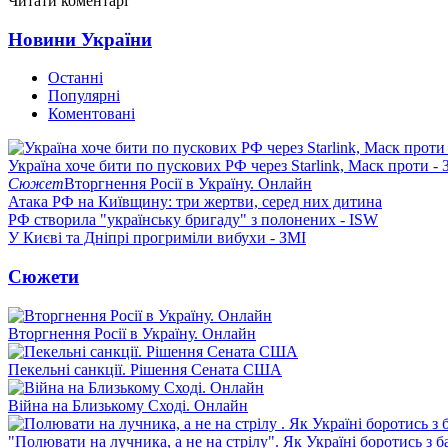
Читати коментарі
Новини України
Останні
Популярні
Коментовані
Україна хоче бити по пускових РФ через Starlink, Маск проти - 
Сюжет
Вторгнення Росії в Україну. Онлайн
Атака РФ на Київщину: три жертви, серед них дитина
РФ створила "українську бригаду" з полонених - ISW
У Києві та Дніпрі прогриміли вибухи - ЗМІ
Сюжети
Вторгнення Росії в Україну. Онлайн
Пекельні санкції. Рішення Сената США
Війна на Близькому Сході. Онлайн
"Полювати на лучника, а не на стрілу". Як Україні боротись з 