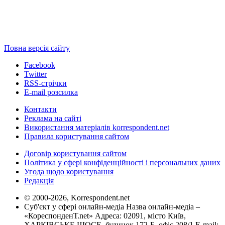
Повна версія сайту
Facebook
Twitter
RSS-стрічки
E-mail розсилка
Контакти
Реклама на сайті
Використання матеріалів korrespondent.net
Правила користування сайтом
Договір користування сайтом
Політика у сфері конфіденційності і персональних даних
Угода щодо користування
Редакція
© 2000-2026, Korrespondent.net
Суб'єкт у сфері онлайн-медіа Назва онлайн-медіа –
«КореспонденТ.net» Адреса: 02091, місто Київ,
ХАРКІВСЬКЕ ШОСЕ, будинок 172-Б, офіс 208/1 E-mail: