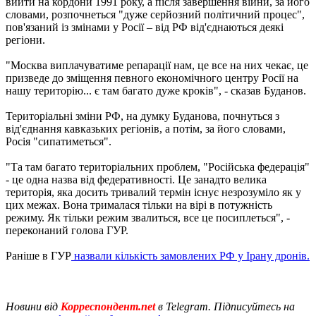
вийти на кордони 1991 року, а після завершення війни, за його
словами, розпочнеться "дуже серйозний політичний процес",
пов'язаний із змінами у Росії – від РФ від'єднаються деякі
регіони.
"Москва виплачуватиме репарації нам, це все на них чекає, це
призведе до зміщення певного економічного центру Росії на
нашу територію... є там багато дуже кроків", - сказав Буданов.
Територіальні зміни РФ, на думку Буданова, почнуться з
від'єднання кавказьких регіонів, а потім, за його словами,
Росія "сипатиметься".
"Та там багато територіальних проблем, "Російська федерація"
- це одна назва від федеративності. Це занадто велика
територія, яка досить тривалий термін існує незрозуміло як у
цих межах. Вона трималася тільки на вірі в потужність
режиму. Як тільки режим звалиться, все це посиплеться", -
переконаний голова ГУР.
Раніше в ГУР
назвали кількість замовлених РФ у Ірану дронів.
Новини від
Корреспондент.net
в Telegram. Підписуйтесь на