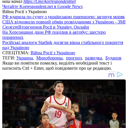
наш канал
https://t.me/korrespondentnet
Читайте Korrespondent.net в Google News
Війна Росії з Україною
РФ вдарила по судну з українською пшеницею: загинув моряк
США відновили повний обмін розвідданими з Україною - ЗМІ
Сюжет
Вторгнення Росії в Україну. Онлайн
На Херсонщині дрон РФ поцілив в автобус: шестеро
поранених
Російські аналоги Starlink досягли вікна стабільного покриття
над Україною
СПЕЦТЕМА:
Війна Росії з Україною
ТЕГИ:
Украина
,
Минобороны
,
прогноз
,
разведка
,
Буданов
Якщо ви помітили помилку, виділіть необхідний текст і
натисніть Ctrl + Enter, щоб повідомити про це редакцію.