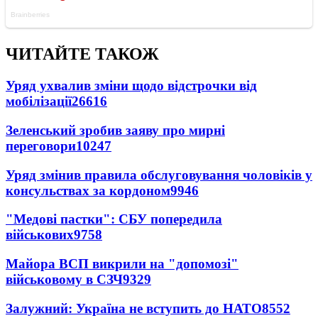
ЧИТАЙТЕ ТАКОЖ
Уряд ухвалив зміни щодо відстрочки від
мобілізації
26616
Зеленський зробив заяву про мирні
переговори
10247
Уряд змінив правила обслуговування чоловіків у
консульствах за кордоном
9946
"Медові пастки": СБУ попередила
військових
9758
Майора ВСП викрили на "допомозі"
військовому в СЗЧ
9329
Залужний: Україна не вступить до НАТО
8552