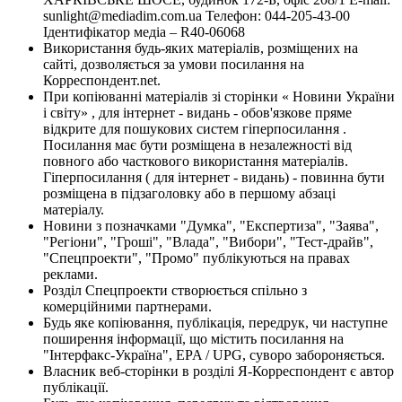
sunlight@mediadim.com.ua
Телефон: 044-205-43-00
Ідентифікатор медіа – R40-06068
Використання будь-яких матеріалів, розміщених на
сайті, дозволяється за умови посилання на
Корреспондент.net.
При копіюванні матеріалів зі сторінки « Новини України
і світу» , для інтернет - видань - обов'язкове пряме
відкрите для пошукових систем гіперпосилання .
Посилання має бути розміщена в незалежності від
повного або часткового використання матеріалів.
Гіперпосилання ( для інтернет - видань) - повинна бути
розміщена в підзаголовку або в першому абзаці
матеріалу.
Новини з позначками "Думка", "Експертиза", "Заява",
"Регіони", "Гроші", "Влада", "Вибори", "Тест-драйв",
"Спецпроекти", "Промо" публікуються на правах
реклами.
Розділ Спецпроекти створюється спільно з
комерційними партнерами.
Будь яке копіювання, публікація, передрук, чи наступне
поширення інформації, що містить посилання на
"Інтерфакс-Україна", EPA / UPG, суворо забороняється.
Власник веб-сторінки в розділі Я-Корреспондент є автор
публікації.