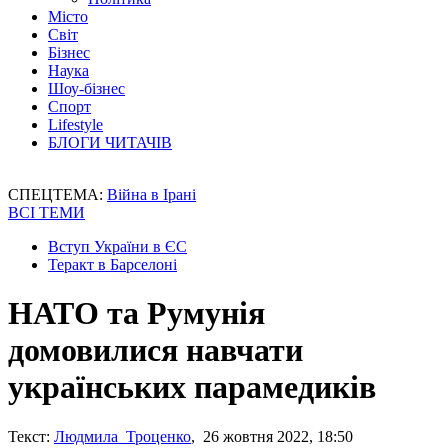
Місто
Світ
Бізнес
Наука
Шоу-бізнес
Спорт
Lifestyle
БЛОГИ ЧИТАЧІВ
СПЕЦТЕМА:
Війна в Ірані
ВСІ ТЕМИ
Вступ України в ЄС
Теракт в Барселоні
НАТО та Румунія
домовилися навчати
українських парамедиків
Текст:
Людмила Троценко
, 26 жовтня 2022, 18:50