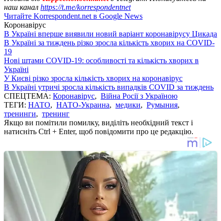
наш канал
https://t.me/korrespondentnet
Читайте Korrespondent.net в Google News
Коронавірус
В Україні вперше виявили новий варіант коронавірусу Цикада
В Україні за тиждень різко зросла кількість хворих на COVID-
19
Нові штами COVID-19: особливості та кількість хворих в
Україні
У Києві різко зросла кількість хворих на коронавірус
В Україні утричі зросла кількість випадків COVID за тиждень
СПЕЦТЕМА:
Коронавірус
,
Війна Росії з Україною
ТЕГИ:
НАТО
,
НАТО-Украина
,
медики
,
Румыния
,
тренинги
,
тренинг
Якщо ви помітили помилку, виділіть необхідний текст і
натисніть Ctrl + Enter, щоб повідомити про це редакцію.