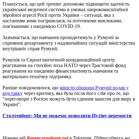
Планується, що цей тренінг допоможе підвищити здатність
української медичної системи в умовах широкомасштабної
збройної агресії Росії проти України – ситуації, яка з
настанням зими погіршилася, та поточними викликами,
пов'язаними з пандемією COVID-19.
Зазначається, що навчання проходитимуть у Румунії за
сприяння департаменту з надзвичайних ситуацій міністерства
внутрішніх справ Румунії.
Румунія та Євроатлантичний координаційний центр
реагування на стихійні лиха НАТО через Трастовий фонд
реагування на пандемію фінансуватимуть навчання та
матеріально-технічну підтримку.
Раніше повідомлялося, що
міністр оборони Румунії подав у
відставку
через критику, яка була після його слів про те, що
"переговори з Росією можуть бути єдиним шансом для миру в
Україні".
Столтенберг: Ми не можемо дозволити Путіну перемогти
Новини від
Корреспондент.net
в Telegram. Підписуйтесь на