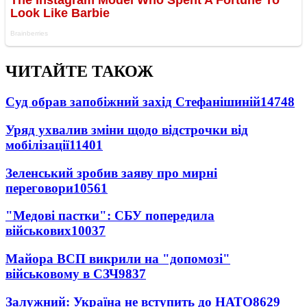
ЧИТАЙТЕ ТАКОЖ
Суд обрав запобіжний захід Стефанішиній
14748
Уряд ухвалив зміни щодо відстрочки від
мобілізації
11401
Зеленський зробив заяву про мирні
переговори
10561
"Медові пастки": СБУ попередила
військових
10037
Майора ВСП викрили на "допомозі"
військовому в СЗЧ
9837
Залужний: Україна не вступить до НАТО
8629