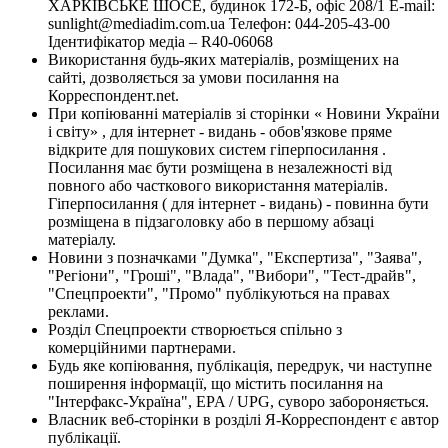
ХАРКІВСЬКЕ ШОСЕ, будинок 172-Б, офіс 208/1 E-mail:
sunlight@mediadim.com.ua
Телефон: 044-205-43-00
Ідентифікатор медіа – R40-06068
Використання будь-яких матеріалів, розміщених на
сайті, дозволяється за умови посилання на
Корреспондент.net.
При копіюванні матеріалів зі сторінки « Новини України
і світу» , для інтернет - видань - обов'язкове пряме
відкрите для пошукових систем гіперпосилання .
Посилання має бути розміщена в незалежності від
повного або часткового використання матеріалів.
Гіперпосилання ( для інтернет - видань) - повинна бути
розміщена в підзаголовку або в першому абзаці
матеріалу.
Новини з позначками "Думка", "Експертиза", "Заява",
"Регіони", "Гроші", "Влада", "Вибори", "Тест-драйв",
"Спецпроекти", "Промо" публікуються на правах
реклами.
Розділ Спецпроекти створюється спільно з
комерційними партнерами.
Будь яке копіювання, публікація, передрук, чи наступне
поширення інформації, що містить посилання на
"Інтерфакс-Україна", EPA / UPG, суворо забороняється.
Власник веб-сторінки в розділі Я-Корреспондент є автор
публікації.