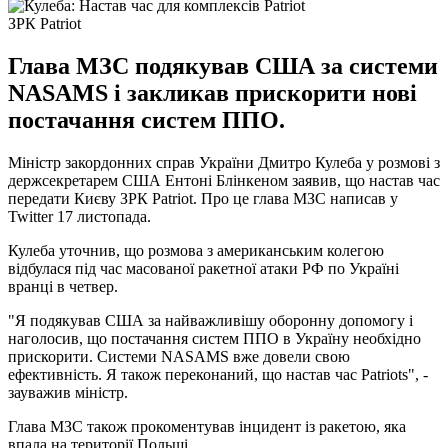
ЗРК Patriot
Глава МЗС подякував США за системи
NASAMS і закликав прискорити нові
постачання систем ППО.
Міністр закордонних справ України Дмитро Кулеба у розмові з
держсекретарем США Ентоні Блінкеном заявив, що настав час
передати Києву ЗРК Patriot. Про це глава МЗС написав у
Twitter 17 листопада.
Кулеба уточнив, що розмова з американським колегою
відбулася під час масованої ракетної атаки РФ по Україні
вранці в четвер.
"Я подякував США за найважливішу оборонну допомогу і
наголосив, що постачання систем ППО в Україну необхідно
прискорити. Системи NASAMS вже довели свою
ефективність. Я також переконаний, що настав час Patriots", -
зауважив міністр.
Глава МЗС також прокоментував інцидент із ракетою, яка
впала на території Польщі.