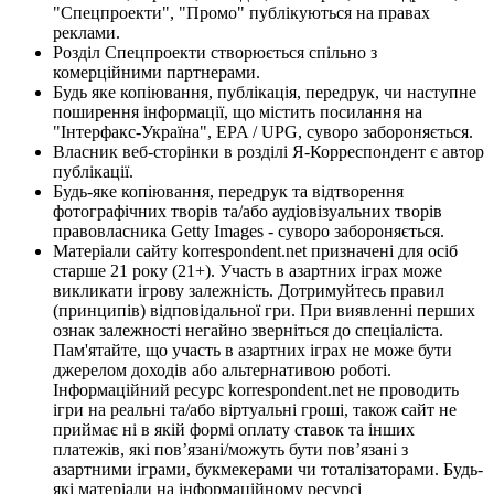
"Спецпроекти", "Промо" публікуються на правах
реклами.
Розділ Спецпроекти створюється спільно з
комерційними партнерами.
Будь яке копіювання, публікація, передрук, чи наступне
поширення інформації, що містить посилання на
"Інтерфакс-Україна", EPA / UPG, суворо забороняється.
Власник веб-сторінки в розділі Я-Корреспондент є автор
публікації.
Будь-яке копіювання, передрук та відтворення
фотографічних творів та/або аудіовізуальних творів
правовласника Getty Images - суворо забороняється.
Матеріали сайту korrespondent.net призначені для осіб
старше 21 року (21+). Участь в азартних іграх може
викликати ігрову залежність. Дотримуйтесь правил
(принципів) відповідальної гри. При виявленні перших
ознак залежності негайно зверніться до спеціаліста.
Пам'ятайте, що участь в азартних іграх не може бути
джерелом доходів або альтернативою роботі.
Інформаційний ресурс korrespondent.net не проводить
ігри на реальні та/або віртуальні гроші, також сайт не
приймає ні в якій формі оплату ставок та інших
платежів, які пов’язані/можуть бути пов’язані з
азартними іграми, букмекерами чи тоталізаторами. Будь-
які матеріали на інформаційному ресурсі