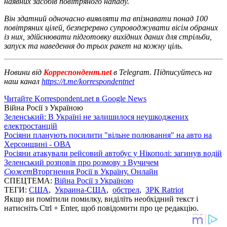
наявних засобів повітряного нападу.
Він здатний одночасно виявляти та впізнавати понад 100
повітряних цілей, безперервно супроводжувати вісім обраних
із них, здійснювати підготовку вихідних даних для стрільби,
запуск та наведення до трьох ракет на кожну ціль.
Новини від
Корреспондент.net
в Telegram. Підписуйтесь на
наш канал
https://t.me/korrespondentnet
Читайте Korrespondent.net в Google News
Війна Росії з Україною
Зеленський: В Україні не залишилося неушкоджених
електростанцій
Росіяни планують посилити "вільне полювання" на авто на
Херсонщині - ОВА
Росіяни атакували рейсовий автобус у Нікополі: загинув водій
Зеленський розповів про розмову з Вучичем
Сюжет
Вторгнення Росії в Україну. Онлайн
СПЕЦТЕМА:
Війна Росії з Україною
ТЕГИ:
США
,
Украина-США
,
обстрел
,
ЗРК Ratriot
Якщо ви помітили помилку, виділіть необхідний текст і
натисніть Ctrl + Enter, щоб повідомити про це редакцію.