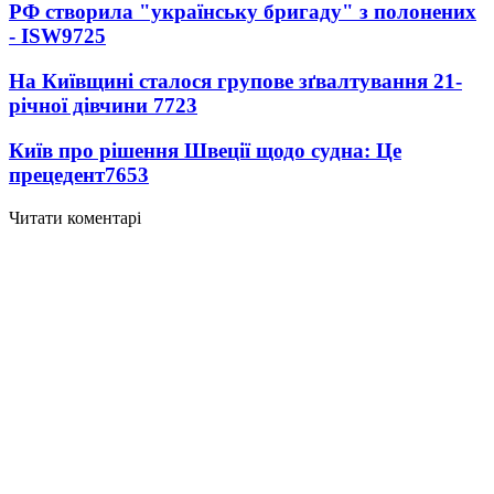
РФ створила "українську бригаду" з полонених
- ISW
9725
На Київщині сталося групове зґвалтування 21-
річної дівчини
7723
Київ про рішення Швеції щодо судна: Це
прецедент
7653
Читати коментарі