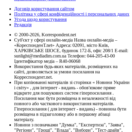
Договір користування сайтом
Політика у сфері конфіденційності і персональних даних
Угода щодо користування
Редакція
© 2000-2026, Korrespondent.net
Суб'єкт у сфері онлайн-медіа Назва онлайн-медіа –
«КореспонденТ.net» Адреса: 02091, місто Київ,
ХАРКІВСЬКЕ ШОСЕ, будинок 172-Б, офіс 208/1 E-mail:
sunlight@mediadim.com.ua
Телефон: 044-205-43-00
Ідентифікатор медіа – R40-06068
Використання будь-яких матеріалів, розміщених на
сайті, дозволяється за умови посилання на
Корреспондент.net.
При копіюванні матеріалів зі сторінки « Новини України
і світу» , для інтернет - видань - обов'язкове пряме
відкрите для пошукових систем гіперпосилання .
Посилання має бути розміщена в незалежності від
повного або часткового використання матеріалів.
Гіперпосилання ( для інтернет - видань) - повинна бути
розміщена в підзаголовку або в першому абзаці
матеріалу.
Новини з позначками "Думка", "Експертиза", "Заява",
"Регіони", "Гроші", "Влада", "Вибори", "Тест-драйв",