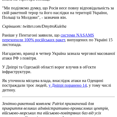
"Ми поділяємо думку, що Росія несе повну відповідальність за
свій ракетний терор та його наслідки на території України,
Польщі та Молдови", - зазначив він.
Скріншот: twitter.com/DmytroKuleba
Раніше у Пентагоні заявили, що
системи NASAMS
перехопили 100% російських ракет
, випущених по Україні 15
листопада.
Нагадаємо, вранці в четвер Україна зазнала чергової масованої
атаки РФ з повітря.
У Дніпрі та Одеській області ворог влучив в об'єкти
інфраструктури.
Як уточнила місцева влада, внаслідок атаки на Одещині
постраждали троє людей,
у Дніпрі поранено 14
, у тому числі
дитину.
Зенітно-ракетний комплекс Patriot призначений для
прикриття великих адміністративно-промислових центрів,
військово-морських та військово-повітряних баз від усіх