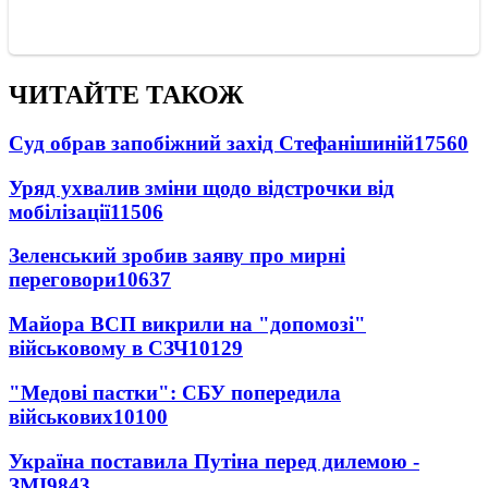
ЧИТАЙТЕ ТАКОЖ
Суд обрав запобіжний захід Стефанішиній
17560
Уряд ухвалив зміни щодо відстрочки від
мобілізації
11506
Зеленський зробив заяву про мирні
переговори
10637
Майора ВСП викрили на "допомозі"
військовому в СЗЧ
10129
"Медові пастки": СБУ попередила
військових
10100
Україна поставила Путіна перед дилемою -
ЗМІ
9843