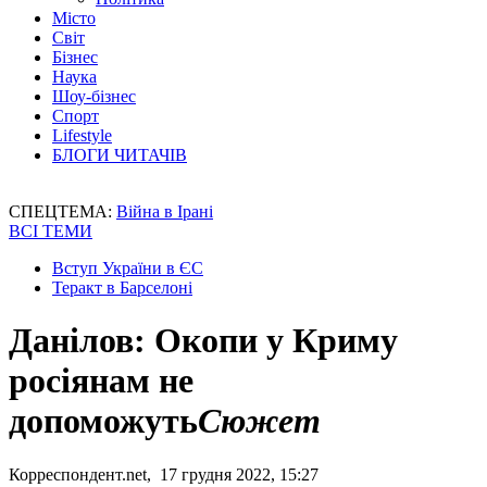
Місто
Світ
Бізнес
Наука
Шоу-бізнес
Спорт
Lifestyle
БЛОГИ ЧИТАЧІВ
СПЕЦТЕМА:
Війна в Ірані
ВСІ ТЕМИ
Вступ України в ЄС
Теракт в Барселоні
Данілов: Окопи у Криму
росіянам не
допоможуть
Сюжет
Корреспондент.net, 17 грудня 2022, 15:27