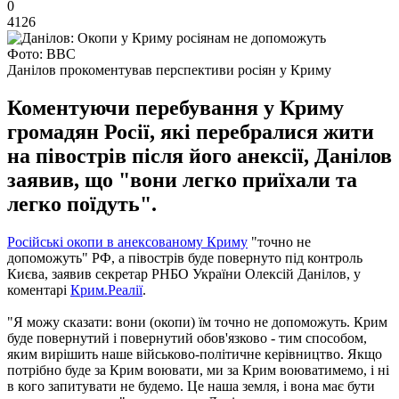
0
4126
Фото: BBC
Данілов прокоментував перспективи росіян у Криму
Коментуючи перебування у Криму
громадян Росії, які перебралися жити
на півострів після його анексії, Данілов
заявив, що "вони легко приїхали та
легко поїдуть".
Російські окопи в анексованому Криму
"точно не
допоможуть" РФ, а півострів буде повернуто під контроль
Києва, заявив секретар РНБО України Олексій Данілов, у
коментарі
Крим.Реалії
.
"Я можу сказати: вони (окопи) їм точно не допоможуть. Крим
буде повернутий і повернутий обов'язково - тим способом,
яким вирішить наше військово-політичне керівництво. Якщо
потрібно буде за Крим воювати, ми за Крим воюватимемо, і ні
в кого запитувати не будемо. Це наша земля, і вона має бути