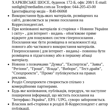
ХАРКІВСЬКЕ ШОСЕ, будинок 172-Б, офіс 208/1 E-mail:
sunlight@mediadim.com.ua
Телефон: 044-205-43-00
Ідентифікатор медіа – R40-06068
Використання будь-яких матеріалів, розміщених на
сайті, дозволяється за умови посилання на
Корреспондент.net.
При копіюванні матеріалів зі сторінки « Новини України
і світу» , для інтернет - видань - обов'язкове пряме
відкрите для пошукових систем гіперпосилання .
Посилання має бути розміщена в незалежності від
повного або часткового використання матеріалів.
Гіперпосилання ( для інтернет - видань) - повинна бути
розміщена в підзаголовку або в першому абзаці
матеріалу.
Новини з позначками "Думка", "Експертиза", "Заява",
"Регіони", "Гроші", "Влада", "Вибори", "Тест-драйв",
"Спецпроекти", "Промо" публікуються на правах
реклами.
Розділ Спецпроекти створюється спільно з
комерційними партнерами.
Будь яке копіювання, публікація, передрук, чи наступне
поширення інформації, що містить посилання на
"Інтерфакс-Україна", EPA / UPG, суворо забороняється.
Власник веб-сторінки в розділі Я-Корреспондент є автор
публікації.