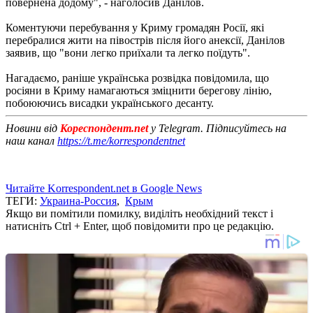
повернена додому", - наголосив Данілов.
Коментуючи перебування у Криму громадян Росії, які
перебралися жити на півострів після його анексії, Данілов
заявив, що "вони легко приїхали та легко поїдуть".
Нагадаємо, раніше українська розвідка повідомила, що
росіяни в Криму намагаються зміцнити берегову лінію,
побоюючись висадки українського десанту.
Новини від
Кореспондент.net
у Telegram. Підписуйтесь на
наш канал
https://t.me/korrespondentnet
Читайте Korrespondent.net в Google News
ТЕГИ:
Украина-Россия
,
Крым
Якщо ви помітили помилку, виділіть необхідний текст і
натисніть Ctrl + Enter, щоб повідомити про це редакцію.