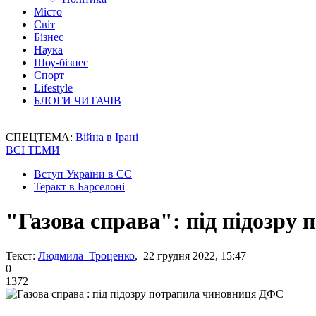
Місто
Світ
Бізнес
Наука
Шоу-бізнес
Спорт
Lifestyle
БЛОГИ ЧИТАЧІВ
СПЕЦТЕМА:
Війна в Ірані
ВСІ ТЕМИ
Вступ України в ЄС
Теракт в Барселоні
"Газова справа": під підозр
Текст:
Людмила Троценко
, 22 грудня 2022, 15:47
0
1372