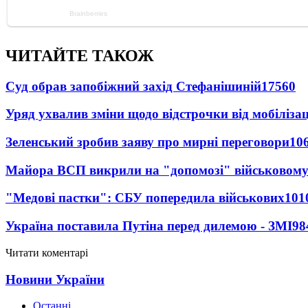
ЧИТАЙТЕ ТАКОЖ
Суд обрав запобіжний захід Стефанішиній
17560
Уряд ухвалив зміни щодо відстрочки від мобілізац
Зеленський зробив заяву про мирні переговори
10
Майора ВСП викрили на "допомозі" військовому
"Медові пастки": СБУ попередила військових
101
Україна поставила Путіна перед дилемою - ЗМІ
98
Читати коментарі
Новини України
Останні