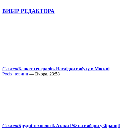
ВИБІР РЕДАКТОРА
Сюжет
Бенкет генералів. Наслідки вибуху в Москві
Росія новини
— Вчора, 23:58
Сюжет
Брудні технології. Атаки РФ на вибори у Франції