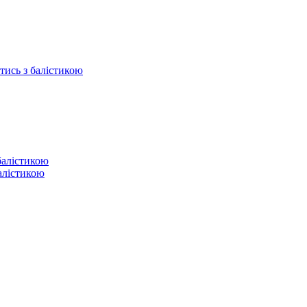
отись з балістикою
балістикою