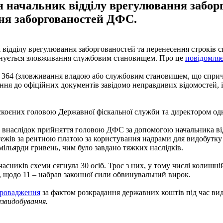
 начальник відділу врегулювання заборг
ня заборгованостей ДФС.
і відділу врегулювання заборгованостей та перенесення строків
мінується зловживання службовим становищем. Про це
повідомля
 ст. 364 (зловживання владою або службовим становищем, що спричи
ння до офіційних документів завідомо неправдивих відомостей,
 скоєних головою Державної фіскальної служби та директором одн
оку внаслідок прийняття головою ДФС за допомогою начальника в
ежів за рентною платою за користування надрами для видобутку
мільярди гривень, чим було завдано тяжких наслідків.
часників схеми сягнула 30 осіб. Троє з них, у тому числі колишн
і, щодо 11 – набрав законної сили обвинувальний вирок.
провадження
за фактом розкрадання державних коштів під час вид
звидобування.