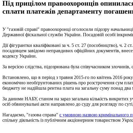
Під прицілом правоохоронців опинилася
сплати платежів департаменту погашен
У "газовій справі" правоохоронці оголосили підозру начальниц
Державної фіскальної служби України. Посадовій особі інкри
Дії фігурантки кваліфіковані за ч. 5 ст. 27 (пособництво), ч. 2
посадовцем завідомо неправдивих офіційних документів, внесе
кодексу України.
За версією слідства, підозрювана була співучасником злочинів,
Встановлено, що в період з травня 2015-го по квітень 2016 р
економічно необґрунтованих рішень про розстрочення сум плат
бюджету не надійшла рентна плата на загальну суму понад два 
За даними НАБУ, станом на зараз загальна кількість викритих у
осіб обвинувальні акти направлено до суду для розгляду по сут
Нагадаємо, "газова справа"
є умовною назвою кримінального 
спільну діяльність із публічним акціонерним товариством
Укрга