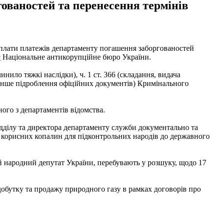
ованостей та перенесення термінів
 сплати платежів департаменту погашення заборгованостей
є
Національне антикорупційне бюро України.
нило тяжкі наслідки), ч. 1 ст. 366 (складання, видача
 інше підроблення офіційних документів) Кримінального
ого з департаментів відомства.
ідділу та директора департаменту служби документально та
 корисних копалин для підконтрольних народів до державного
ій народний депутат України, перебувають у розшуку, щодо 17
обутку та продажу природного газу в рамках договорів про