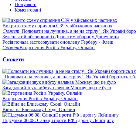
Популярні
Коментовані
Викрито схему сприяння СЗЧ у військових частинах
Сюжет
"Полювати на лучника, а не на стрілу". Як Україні бор
Зеленський обговорив із Драпатим оборону Донеччини
Росія почала застосовувати оновлену Герберу - Флеш
Сюжет
Вторгнення Росії в Україну. Онлайн
Сюжети
"Полювати на лучника, а не на стрілу". Як Україні боротись з 
Загадковий звук вибуху налякав Москву: що це було
Вторгнення Росії в Україну. Онлайн
Війна на Близькому Сході. Онлайн
Підсумки 06.08: Санкції проти РФ і дрон у Лейпцигу