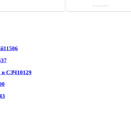
ії
11506
637
 в СЗЧ
10129
00
43