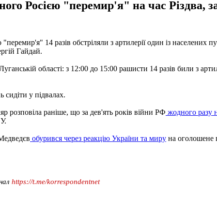
го Росією "перемир'я" на час Різдва, з
перемир'я" 14 разів обстріляли з артилерії один із населених пу
ргій Гайдай.
уганській області: з 12:00 до 15:00 рашисти 14 разів били з арти
 сидіти у підвалах.
р розповіла раніше, що за дев'ять років війни РФ
жодного разу н
У.
 Медведєв
обурився через реакцію України та миру
на оголошене г
анал
https://t.me/korrespondentnet