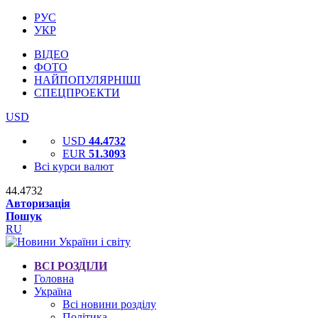
РУС
УКР
ВІДЕО
ФОТО
НАЙПОПУЛЯРНІШІ
СПЕЦПРОЕКТИ
USD
USD
44.4732
EUR
51.3093
Всі курси валют
44.4732
Авторизація
Пошук
RU
ВСІ РОЗДІЛИ
Головна
Україна
Всі новини розділу
Політика