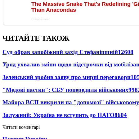
ЧИТАЙТЕ ТАКОЖ
Суд обрав запобіжний захід Стефанішиній
12608
Уряд ухвалив зміни щодо відстрочки від мобілізац
Зеленський зробив заяву про мирні переговори
10
"Медові пастки": СБУ попередила військових
998
Майора ВСП викрили на "допомозі" військовому
Залужний: Україна не вступить до НАТО
8604
Читати коментарі