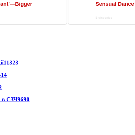
ії
11323
514
2
 в СЗЧ
9690