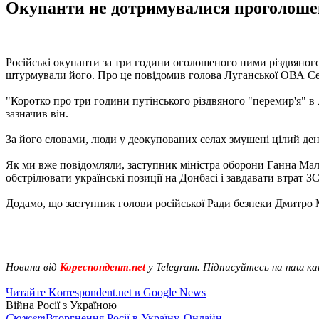
Окупанти не дотримувалися проголошено
Російські окупанти за три години оголошеного ними різдвяного "
штурмували його. Про це повідомив голова Луганської ОВА Се
"Коротко про три години путінського різдвяного "перемир'я" в Л
зазначив він.
За його словами, люди у деокупованих селах змушені цілий день
Як ми вже повідомляли, заступник міністра оборони Ганна Маля
обстрілювати українські позиції на Донбасі і завдавати втрат ЗС
Додамо, що заступник голови російської Ради безпеки Дмитро
Новини від
Кореспондент.net
у Telegram. Підписуйтесь на наш к
Читайте Korrespondent.net в Google News
Війна Росії з Україною
Сюжет
Вторгнення Росії в Україну. Онлайн