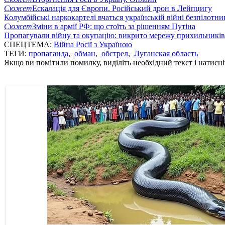
Сюжет
Ескалація для Європи. Російський дрон в Лейпцигу
Колумбійські наркокартелі вчаться українській війні безпілотни
Сюжет
Зміни в армії РФ: що стоїть за рішенням Путіна
Пропагували війну та окупацію: викрито мережу прихильникі
СПЕЦТЕМА:
Війна Росії з Україною
ТЕГИ:
пропаганда
,
обман
,
обстрел
,
Луганская область
Якщо ви помітили помилку, виділіть необхідний текст і натисніт