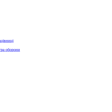
ацівниці
стра оборони