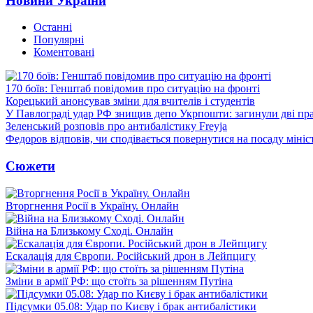
Новини України
Останні
Популярні
Коментовані
170 боїв: Генштаб повідомив про ситуацію на фронті
Корецький анонсував зміни для вчителів і студентів
У Павлограді удар РФ знищив депо Укрпошти: загинули дві пр
Зеленський розповів про антибалістику Freyja
Федоров відповів, чи сподівається повернутися на посаду міні
Сюжети
Вторгнення Росії в Україну. Онлайн
Війна на Близькому Сході. Онлайн
Ескалація для Європи. Російський дрон в Лейпцигу
Зміни в армії РФ: що стоїть за рішенням Путіна
Підсумки 05.08: Удар по Києву і брак антибалістики