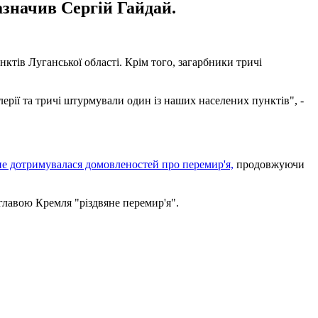
азначив Сергій Гайдай.
нктів Луганської області. Крім того, загарбники тричі
лерії та тричі штурмували один із наших населених пунктів", -
е дотримувалася домовленостей про перемир'я,
продовжуючи
лавою Кремля "різдвяне перемир'я".