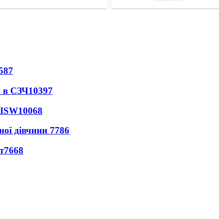
587
 в СЗЧ
10397
 ISW
10068
ної дівчини
7786
т
7668