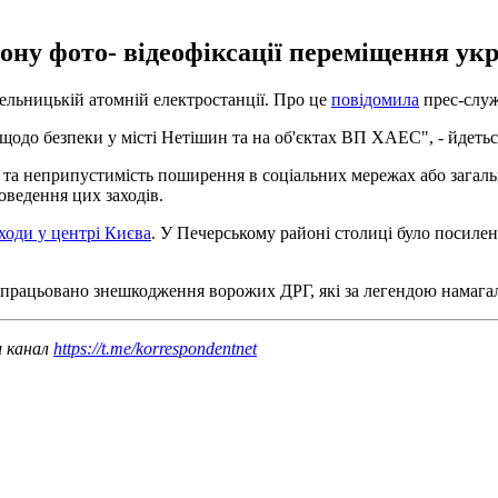
ну фото- відеофіксації переміщення укра
льницькій атомній електростанції. Про це
повідомила
прес-служ
одо безпеки у місті Нетішин та на об'єктах ВП ХАЕС", - йдетьс
 та неприпустимість поширення в соціальних мережах або загаль
оведення цих заходів.
ходи у центрі Києва
. У Печерському районі столиці було посилен
ідпрацьовано знешкодження ворожих ДРГ, які за легендою намага
ш канал
https://t.me/korrespondentnet