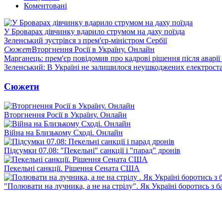
Коментовані
У Броварах дівчинку вдарило струмом на даху поїзда
Зеленський зустрівся з прем'єр-міністром Сербії
Сюжет
Вторгнення Росії в Україну. Онлайн
Марганець: прем'єр повідомив про кадрові рішення після аварії
Зеленський: В Україні не залишилося неушкоджених електрост
Сюжети
Вторгнення Росії в Україну. Онлайн
Війна на Близькому Сході. Онлайн
Підсумки 07.08: "Пекельні" санкції і "парад" дронів
Пекельні санкції. Рішення Сената США
"Полювати на лучника, а не на стрілу". Як Україні боротись з 