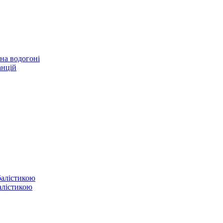
 на водогоні
анцій
балістикою