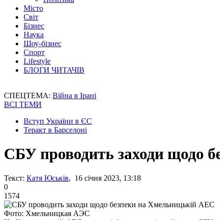
Місто
Світ
Бізнес
Наука
Шоу-бізнес
Спорт
Lifestyle
БЛОГИ ЧИТАЧІВ
СПЕЦТЕМА:
Війна в Ірані
ВСІ ТЕМИ
Вступ України в ЄС
Теракт в Барселоні
СБУ проводить заходи щодо б
Текст:
Катя Юськів
, 16 січня 2023, 13:18
0
1574
Фото: Хмельницкая АЭС