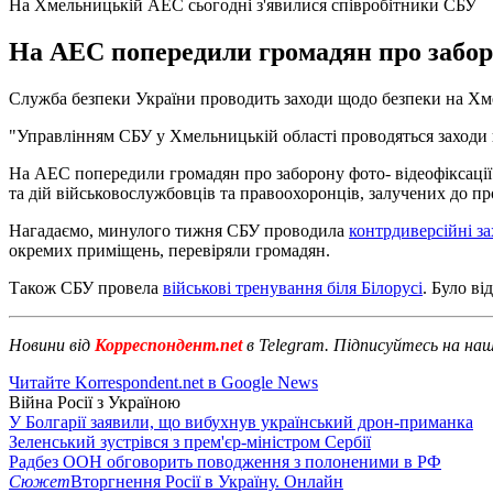
На Хмельницькій АЕС сьогодні з'явилися співробітники СБУ
На АЕС попередили громадян про заборо
Служба безпеки України проводить заходи щодо безпеки на Хме
"Управлінням СБУ у Хмельницькій області проводяться заходи щ
На АЕС попередили громадян про заборону фото- відеофіксації
та дій військовослужбовців та правоохоронців, залучених до пр
Нагадаємо, минулого тижня СБУ проводила
контрдиверсійні за
окремих приміщень, перевіряли громадян.
Також СБУ провела
військові тренування біля Білорусі
. Було в
Новини від
Корреспондент.net
в Telegram. Підписуйтесь на на
Читайте Korrespondent.net в Google News
Війна Росії з Україною
У Болгарії заявили, що вибухнув український дрон-приманка
Зеленський зустрівся з прем'єр-міністром Сербії
Радбез ООН обговорить поводження з полоненими в РФ
Сюжет
Вторгнення Росії в Україну. Онлайн