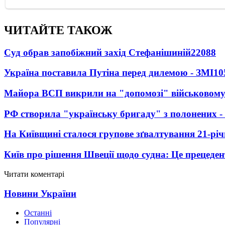
ЧИТАЙТЕ ТАКОЖ
Суд обрав запобіжний захід Стефанішиній
22088
Україна поставила Путіна перед дилемою - ЗМІ
10
Майора ВСП викрили на "допомозі" військовому
РФ створила "українську бригаду" з полонених -
На Київщині сталося групове зґвалтування 21-річ
Київ про рішення Швеції щодо судна: Це прецеден
Читати коментарі
Новини України
Останні
Популярні