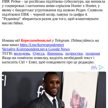
ПВК Редан
– це російська підліткова субкультура, що виникла
у соцмережах і натхненна аніме-серіалом Hunter x Hunter, у
якому є бандитське угруповання під назвою Редан. Символи
підліткової ПВК – чорний колір, павуки та цифра 4.
"Реданівці" збираються разом для того, щоб влаштовувати
масові бійки.
Новини від
Кореспондент.net
у Telegram. Підписуйтесь на
наш канал
https://t.me/korrespondentnet
Читайте Korrespondent.net в Google News
ТЕГИ:
молодежь
,
Одесса
,
Винница
,
подростки
,
полиция
Якщо ви помітили помилку, виділіть необхідний текст і
натисніть Ctrl + Enter, щоб повідомити про це редакцію.