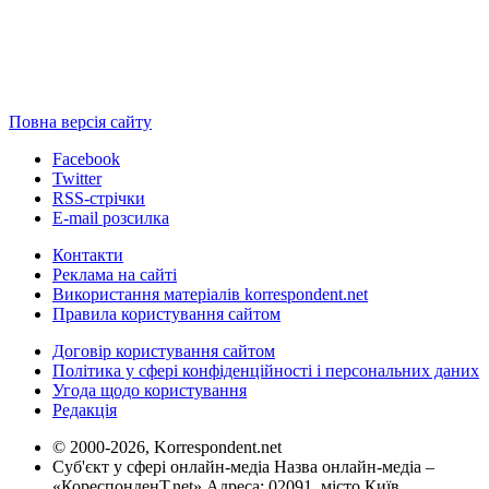
Повна версія сайту
Facebook
Twitter
RSS-стрічки
E-mail розсилка
Контакти
Реклама на сайті
Використання матеріалів korrespondent.net
Правила користування сайтом
Договір користування сайтом
Політика у сфері конфіденційності і персональних даних
Угода щодо користування
Редакція
© 2000-2026, Korrespondent.net
Суб'єкт у сфері онлайн-медіа Назва онлайн-медіа –
«КореспонденТ.net» Адреса: 02091, місто Київ,