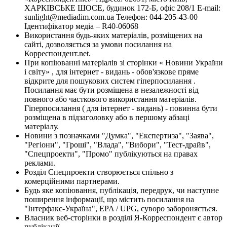
ХАРКІВСЬКЕ ШОСЕ, будинок 172-Б, офіс 208/1 E-mail:
sunlight@mediadim.com.ua
Телефон: 044-205-43-00
Ідентифікатор медіа – R40-06068
Використання будь-яких матеріалів, розміщених на
сайті, дозволяється за умови посилання на
Корреспондент.net.
При копіюванні матеріалів зі сторінки « Новини України
і світу» , для інтернет - видань - обов'язкове пряме
відкрите для пошукових систем гіперпосилання .
Посилання має бути розміщена в незалежності від
повного або часткового використання матеріалів.
Гіперпосилання ( для інтернет - видань) - повинна бути
розміщена в підзаголовку або в першому абзаці
матеріалу.
Новини з позначками "Думка", "Експертиза", "Заява",
"Регіони", "Гроші", "Влада", "Вибори", "Тест-драйв",
"Спецпроекти", "Промо" публікуються на правах
реклами.
Розділ Спецпроекти створюється спільно з
комерційними партнерами.
Будь яке копіювання, публікація, передрук, чи наступне
поширення інформації, що містить посилання на
"Інтерфакс-Україна", EPA / UPG, суворо забороняється.
Власник веб-сторінки в розділі Я-Корреспондент є автор
публікації.