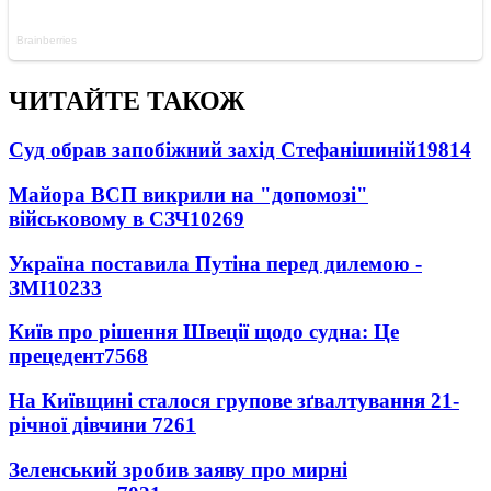
ЧИТАЙТЕ ТАКОЖ
Суд обрав запобіжний захід Стефанішиній
19814
Майора ВСП викрили на "допомозі"
військовому в СЗЧ
10269
Україна поставила Путіна перед дилемою -
ЗМІ
10233
Київ про рішення Швеції щодо судна: Це
прецедент
7568
На Київщині сталося групове зґвалтування 21-
річної дівчини
7261
Зеленський зробив заяву про мирні