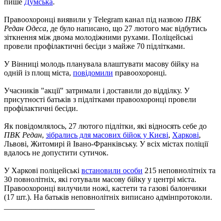
пише
Думська
.
Правоохоронці виявили у Telegram канал під назвою
ПВК
Редан Одеса
, де було написано, що 27 лютого має відбутись
зіткнення між двома молодіжними рухами. Поліцейські
провели профілактичні бесіди з майже 70 підлітками.
У Вінниці молодь планувала влаштувати масову бійку на
одній із площ міста,
повідомили
правоохоронці.
Учасників "акції" затримали і доставили до відділку. У
присутності батьків з підлітками правоохоронці провели
профілактичні бесіди.
Як повідомлялось, 27 лютого підлітки, які відносять себе до
ПВК Редан
,
зібрались для масових бійок у Києві
,
Харкові
,
Львові, Житомирі й Івано-Франківську. У всіх містах поліції
вдалось не допустити сутичок.
У Харкові поліцейські
встановили особи
215 неповнолітніх та
30 повнолітніх, які готували масову бійку у центрі міста.
Правоохоронці вилучили ножі, кастети та газові балончики
(17 шт.). На батьків неповнолітніх виписано адмінпротоколи.
_______________________