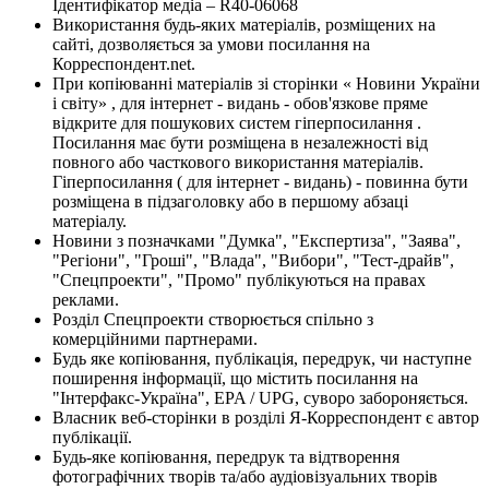
Ідентифікатор медіа – R40-06068
Використання будь-яких матеріалів, розміщених на
сайті, дозволяється за умови посилання на
Корреспондент.net.
При копіюванні матеріалів зі сторінки « Новини України
і світу» , для інтернет - видань - обов'язкове пряме
відкрите для пошукових систем гіперпосилання .
Посилання має бути розміщена в незалежності від
повного або часткового використання матеріалів.
Гіперпосилання ( для інтернет - видань) - повинна бути
розміщена в підзаголовку або в першому абзаці
матеріалу.
Новини з позначками "Думка", "Експертиза", "Заява",
"Регіони", "Гроші", "Влада", "Вибори", "Тест-драйв",
"Спецпроекти", "Промо" публікуються на правах
реклами.
Розділ Спецпроекти створюється спільно з
комерційними партнерами.
Будь яке копіювання, публікація, передрук, чи наступне
поширення інформації, що містить посилання на
"Інтерфакс-Україна", EPA / UPG, суворо забороняється.
Власник веб-сторінки в розділі Я-Корреспондент є автор
публікації.
Будь-яке копіювання, передрук та відтворення
фотографічних творів та/або аудіовізуальних творів