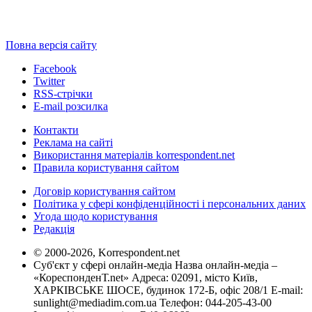
Повна версія сайту
Facebook
Twitter
RSS-стрічки
E-mail розсилка
Контакти
Реклама на сайті
Використання матеріалів korrespondent.net
Правила користування сайтом
Договір користування сайтом
Політика у сфері конфіденційності і персональних даних
Угода щодо користування
Редакція
© 2000-2026, Korrespondent.net
Суб'єкт у сфері онлайн-медіа Назва онлайн-медіа –
«КореспонденТ.net» Адреса: 02091, місто Київ,
ХАРКІВСЬКЕ ШОСЕ, будинок 172-Б, офіс 208/1 E-mail:
sunlight@mediadim.com.ua
Телефон: 044-205-43-00