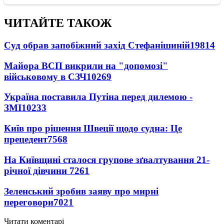
ЧИТАЙТЕ ТАКОЖ
Суд обрав запобіжний захід Стефанішиній
19814
Майора ВСП викрили на "допомозі"
військовому в СЗЧ
10269
Україна поставила Путіна перед дилемою -
ЗМІ
10233
Київ про рішення Швеції щодо судна: Це
прецедент
7568
На Київщині сталося групове зґвалтування 21-
річної дівчини
7261
Зеленський зробив заяву про мирні
переговори
7021
Читати коментарі