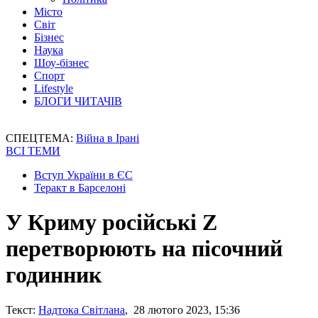
Місто
Світ
Бізнес
Наука
Шоу-бізнес
Спорт
Lifestyle
БЛОГИ ЧИТАЧІВ
СПЕЦТЕМА:
Війна в Ірані
ВСІ ТЕМИ
Вступ України в ЄС
Теракт в Барселоні
У Криму російські Z
перетворюють на пісочний
годинник
Текст:
Надтока Світлана
, 28 лютого 2023, 15:36