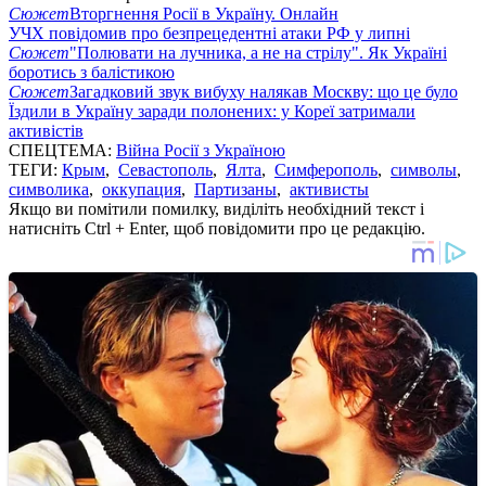
Сюжет
Вторгнення Росії в Україну. Онлайн
УЧХ повідомив про безпрецедентні атаки РФ у липні
Сюжет
"Полювати на лучника, а не на стрілу". Як Україні
боротись з балістикою
Сюжет
Загадковий звук вибуху налякав Москву: що це було
Їздили в Україну заради полонених: у Кореї затримали
активістів
СПЕЦТЕМА:
Війна Росії з Україною
ТЕГИ:
Крым
,
Севастополь
,
Ялта
,
Симферополь
,
символы
,
символика
,
оккупация
,
Партизаны
,
активисты
Якщо ви помітили помилку, виділіть необхідний текст і
натисніть Ctrl + Enter, щоб повідомити про це редакцію.