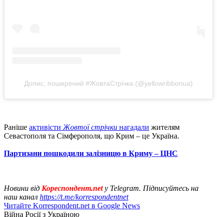
Допис, поширений #ЖовтаСтрічка (@yellowribbonua)
Раніше
активісти
Жовтої стрічки
нагадали
жителям
Севастополя та Сімферополя, що Крим – це Україна.
Партизани пошкодили залізницю в Криму – ЦНС
Новини від
Кореспондент.net
у Telegram. Підписуйтесь на
наш канал
https://t.me/korrespondentnet
Читайте Korrespondent.net в Google News
Війна Росії з Україною