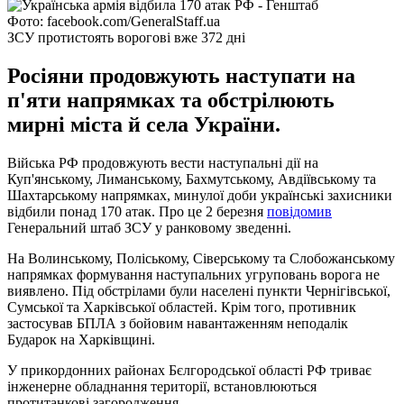
Фото: facebook.com/GeneralStaff.ua
ЗСУ протистоять ворогові вже 372 дні
Росіяни продовжують наступати на
п'яти напрямках та обстрілюють
мирні міста й села України.
Війська РФ продовжують вести наступальні дії на
Куп'янському, Лиманському, Бахмутському, Авдіївському та
Шахтарському напрямках, минулої доби українські захисники
відбили понад 170 атак. Про це 2 березня
повідомив
Генеральний штаб ЗСУ у ранковому зведенні.
На Волинському, Поліському, Сіверському та Слобожанському
напрямках формування наступальних угруповань ворога не
виявлено. Під обстрілами були населені пункти Чернігівської,
Сумської та Харківської областей. Крім того, противник
застосував БПЛА з бойовим навантаженням неподалік
Бударок на Харківщині.
У прикордонних районах Бєлгородської області РФ триває
інженерне обладнання території, встановлюються
протитанкові загородження.