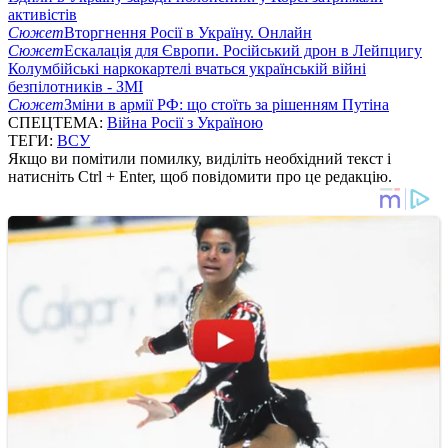
активістів
Сюжет
Вторгнення Росії в Україну. Онлайн
Сюжет
Ескалація для Європи. Російський дрон в Лейпцигу
Колумбійські наркокартелі вчаться українській війні
безпілотників - ЗМІ
Сюжет
Зміни в армії РФ: що стоїть за рішенням Путіна
СПЕЦТЕМА:
Війна Росії з Україною
ТЕГИ:
ВСУ
Якщо ви помітили помилку, виділіть необхідний текст і
натисніть Ctrl + Enter, щоб повідомити про це редакцію.