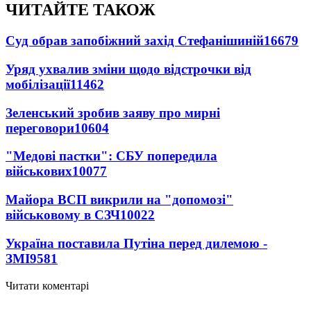
ЧИТАЙТЕ ТАКОЖ
Суд обрав запобіжний захід Стефанішиній
16679
Уряд ухвалив зміни щодо відстрочки від
мобілізації
11462
Зеленський зробив заяву про мирні
переговори
10604
"Медові пастки": СБУ попередила
військових
10077
Майора ВСП викрили на "допомозі"
військовому в СЗЧ
10022
Україна поставила Путіна перед дилемою -
ЗМІ
9581
Читати коментарі