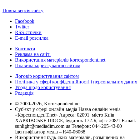
Повна версія сайту
Facebook
Twitter
RSS-стрічки
E-mail розсилка
Контакти
Реклама на сайті
Використання матеріалів korrespondent.net
Правила користування сайтом
Договір користування сайтом
Політика у сфері конфіденційності і персональних даних
Угода щодо користування
Редакція
© 2000-2026, Korrespondent.net
Суб'єкт у сфері онлайн-медіа Назва онлайн-медіа –
«КореспонденТ.net» Адреса: 02091, місто Київ,
ХАРКІВСЬКЕ ШОСЕ, будинок 172-Б, офіс 208/1 E-mail:
sunlight@mediadim.com.ua
Телефон: 044-205-43-00
Ідентифікатор медіа – R40-06068
Використання будь-яких матеріалів, розміщених на