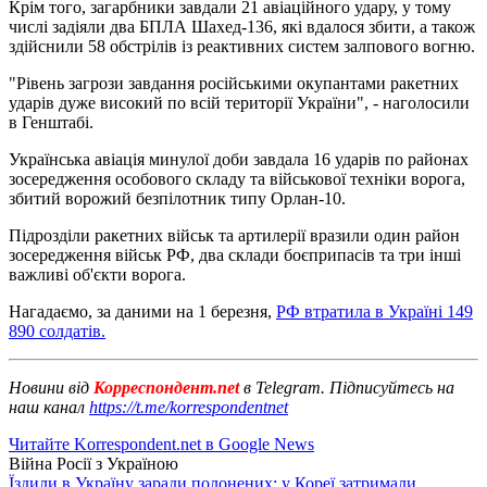
Крім того, загарбники завдали 21 авіаційного удару, у тому
числі задіяли два БПЛА Шахед-136, які вдалося збити, а також
здійснили 58 обстрілів із реактивних систем залпового вогню.
"Рівень загрози завдання російськими окупантами ракетних
ударів дуже високий по всій території України", - наголосили
в Генштабі.
Українська авіація минулої доби завдала 16 ударів по районах
зосередження особового складу та військової техніки ворога,
збитий ворожий безпілотник типу Орлан-10.
Підрозділи ракетних військ та артилерії вразили один район
зосередження військ РФ, два склади боєприпасів та три інші
важливі об'єкти ворога.
Нагадаємо, за даними на 1 березня,
РФ втратила в Україні 149
890 солдатів.
Новини від
Корреспондент.net
в Telegram. Підписуйтесь на
наш канал
https://t.me/korrespondentnet
Читайте Korrespondent.net в Google News
Війна Росії з Україною
Їздили в Україну заради полонених: у Кореї затримали