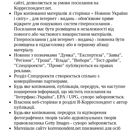
сайті, дозволяється за умови посилання на
Корреспондент.net.
При копіюванні матеріалів зі сторінки « Новини України
і світу» , для інтернет - видань - обов'язкове пряме
відкрите для пошукових систем гіперпосилання .
Посилання має бути розміщена в незалежності від
повного або часткового використання матеріалів.
Гіперпосилання ( для інтернет - видань) - повинна бути
розміщена в підзаголовку або в першому абзаці
матеріалу.
Новини з позначками "Думка", "Експертиза", "Заява",
"Регіони", "Гроші", "Влада", "Вибори", "Тест-драйв",
"Спецпроекти", "Промо" публікуються на правах
реклами.
Розділ Спецпроекти створюється спільно з
комерційними партнерами.
Будь яке копіювання, публікація, передрук, чи наступне
поширення інформації, що містить посилання на
"Інтерфакс-Україна", EPA / UPG, суворо забороняється.
Власник веб-сторінки в розділі Я-Корреспондент є автор
публікації.
Будь-яке копіювання, передрук та відтворення
фотографічних творів та/або аудіовізуальних творів
правовласника Getty Images - суворо забороняється.
Матеріали сайту korrespondent.net призначені для осіб