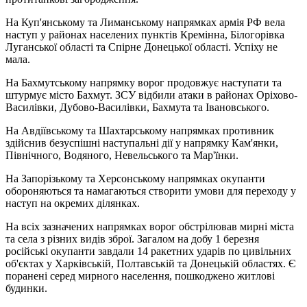
На Куп'янському та Лиманському напрямках армія РФ вела
наступ у районах населених пунктів Кремінна, Білогорівка
Луганської області та Спірне Донецької області. Успіху не
мала.
На Бахмутському напрямку ворог продовжує наступати та
штурмує місто Бахмут. ЗСУ відбили атаки в районах Оріхово-
Василівки, Дубово-Василівки, Бахмута та Івановського.
На Авдіївському та Шахтарському напрямках противник
здійснив безуспішні наступальні дії у напрямку Кам'янки,
Північного, Водяного, Невельського та Мар'їнки.
На Запорізькому та Херсонському напрямках окупанти
обороняються та намагаються створити умови для переходу у
наступ на окремих ділянках.
На всіх зазначених напрямках ворог обстрілював мирні міста
та села з різних видів зброї. Загалом на добу 1 березня
російські окупанти завдали 14 ракетних ударів по цивільних
об'єктах у Харківській, Полтавській та Донецькій областях. Є
поранені серед мирного населення, пошкоджено житлові
будинки.