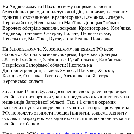
На Авдіївському та Шахтарському напрямках росіяни
безуспішно проводили наступальні дії у напрямку населених
пунктів Новокалинове, Красногорівка, Кам’янка, Сєверне,
Первомайське, Невельське та Мар’їнка Донецької області.
Ворожих обстрілів зазнали, зокрема, Красногорівка, Кам’янка,
Авдіївка, Тоненьке, Сєверне, Водяне, Первомайське,
Невельське, Мар’їнка, Вугледар та Велика Новосілка.
На Запорізькому та Херсонському напрямках РФ веде
оборону. Обстрілів зазнали, зокрема, Времівка Донецької
області; Гуляйполе, Залізничне, Гуляйпільське, Кам’янське,
Таврійське Запорізької області; Нікополь на
Дніпропетровщині, а також Зміївка, Шляхове, Херсон,
Козацьке, Ольгівка, Тягинка, Антонівка та Білозерка
Херсонської області.
За даними Генштабу, для досягнення своїх цілей щодо видачі
російських паспортів окупанти продовжують чинити тиск на
мешканців Запорізької області. Так, з 1 січня в окремих
населених пунктах люди, які не мають паспорта громадянина
РФ, не можуть отримати грошові виплати, зокрема зарплату,
оскільки розрахунок має здійснюватися виключно через карти
російських банків.
Нагадаємо, ЗСУ
продовжать обороняти Бахмут
та посилювати