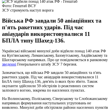
Фото: Генштаб ВСУ
ЗСУ стримують наступ ворога
Війська РФ завдали 50 авіаційних та
п'ять ракетних ударів. Під час
авіаударів використовувалися 11
БПЛА типу Шахед-136.
Українські військові минулої доби відбили понад 140 атак РФ
на Куп'янському, Лиманському, Бахмутському, Авдіївському та
Шахтарському напрямках. Про це повідомляється в ранковому
зведенні
Генерального штабу ЗСУ 7 березня.
Зазначається, що війська РФ завдали 50 авіаційних та п'ять
ракетних ударів. Під час авіаударів використовувалися 11
БпЛА типу Шахед-136, дев'ять із яких було збито. Також
окупанти здійснили 59 обстрілів із реактивних систем
залпового вогню, зокрема по населених пунктах.
На Волинському, Поліському, Сіверському та Слобожанському
напрямках формування наступальних угруповань не
виявлено. Минулої доби обстріляли райони населених пунктів