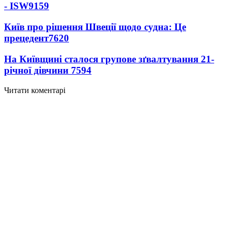
- ISW
9159
Київ про рішення Швеції щодо судна: Це
прецедент
7620
На Київщині сталося групове зґвалтування 21-
річної дівчини
7594
Читати коментарі