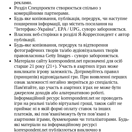
реклами.
Розділ Спецпроекти створюється спільно з
комерційними партнерами.
Будь яке копіювання, публікація, передрук, чи наступне
поширення інформації, що містить посилання на
"Інтерфакс-Україна", EPA / UPG, суворо забороняється.
Власник веб-сторінки в розділі Я-Корреспондент є автор
публікації.
Будь-яке копіювання, передрук та відтворення
фотографічних творів та/або аудіовізуальних творів
правовласника Getty Images - суворо забороняється.
Матеріали сайту korrespondent.net призначені для осіб
старше 21 року (21+). Участь в азартних іграх може
викликати ігрову залежність. Дотримуйтесь правил
(принципів) відповідальної гри. При виявленні перших
ознак залежності негайно зверніться до спеціаліста.
Пам'ятайте, що участь в азартних іграх не може бути
джерелом доходів або альтернативою роботі.
Інформаційний ресурс korrespondent.net не проводить
ігри на реальні та/або віртуальні гроші, також сайт не
приймає ні в якій формі оплату ставок та інших
платежів, які пов’язані/можуть бути пов’язані з
азартними іграми, букмекерами чи тоталізаторами. Будь-
які матеріали на інформаційному ресурсі
korrespondent.net публікуються виключно в