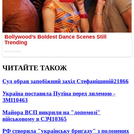
ЧИТАЙТЕ ТАКОЖ
Суд обрав запобіжний захід Стефанішиній
21866
Україна поставила Путіна перед дилемою -
ЗМІ
10463
Майора ВСП викрили на "допомозі"
військовому в СЗЧ
10365
РФ створила "українську бригаду" з полонених