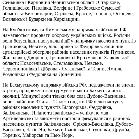
Сеньківка і Карповичі Чернігівської області; Старікове,
Голишівське, Павлівка, Волфине і Грабовське Сумської
області та Ветеринарне, Стрілеча, Красне, Тернова, Огірцеве,
Вовчанськ і Бударки на Харківщині.
На Куп'янському та Лиманському напрямках військові РФ
намагаються прорвати оборону українських військ. Росіяни
вели безуспішні наступальні дії у напрямку населених пунктів
Гряниківка, Невське, Білогорівка та Федорівка. Здійснив
артилерійські обстріли районів населених пунктів Путникове,
Фиголівка, Дворічна, Гряниківка і Крохмальне Харківської
області; Новоселівське, Стельмахівка, Невське,
Червонопопівка і Діброва - Луганської та Терни, Ямпіль,
Роздолівка і Федорівка на Донеччині.
На Бахмутському напрямку війська РФ, незважаючи на значні
втрати, продовжують штурмувати місто Бахмут та його
околиці. Минулої доби тільки біля села Дубово-Василівка
ворог здійснив 37 атак. Також солдати РФ вели наступ у
районах населених пунктів Білогорівка, Федорівка,
Залізнянське, Ягідне та Іванівське – успіху не мав.
Артилерійські та мінометні обстріли фіемувалися в районах
населених пунктів Залізнянське, Оріхово-Василівка, Дубово-
Василівка, Часів-Яр, Бахмут, Іванівське, Ступочки, Дружба,
Торецьк, Майорськ та Нью-Йорк.