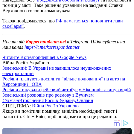
позиції у місті. Таке рішення ухвалили на засіданні Ставки
Верховного головнокомандувача.
Також повідомлялося, що
РФ намагається поповнити лави
своєї армії
.
Новини від
Корреспондент.net
в Telegram. Підписуйтесь на
наш канал
https://t.me/korrespondentnet
Читайте Korrespondent.net в Google News
Війна Росії з Україною
Зеленський: В Україні не залишилося неушкоджених
електростанцій
Росіяни планують посилити "вільне полювання" на авто на
Херсонщині - ОВА
Росіяни атакували рейсовий автобус у Нікополі: загинув водій
Зеленський розповів про розмову з Вучичем
Сюжет
Вторгнення Росії в Україну. Онлайн
СПЕЦТЕМА:
Війна Росії з Україною
Якщо ви помітили помилку, виділіть необхідний текст і
натисніть Ctrl + Enter, щоб повідомити про це редакцію.