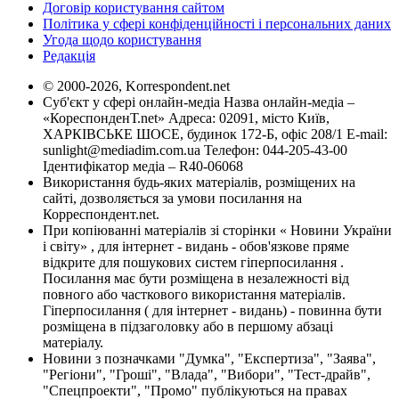
Договір користування сайтом
Політика у сфері конфіденційності і персональних даних
Угода щодо користування
Редакція
© 2000-2026, Korrespondent.net
Суб'єкт у сфері онлайн-медіа Назва онлайн-медіа –
«КореспонденТ.net» Адреса: 02091, місто Київ,
ХАРКІВСЬКЕ ШОСЕ, будинок 172-Б, офіс 208/1 E-mail:
sunlight@mediadim.com.ua
Телефон: 044-205-43-00
Ідентифікатор медіа – R40-06068
Використання будь-яких матеріалів, розміщених на
сайті, дозволяється за умови посилання на
Корреспондент.net.
При копіюванні матеріалів зі сторінки « Новини України
і світу» , для інтернет - видань - обов'язкове пряме
відкрите для пошукових систем гіперпосилання .
Посилання має бути розміщена в незалежності від
повного або часткового використання матеріалів.
Гіперпосилання ( для інтернет - видань) - повинна бути
розміщена в підзаголовку або в першому абзаці
матеріалу.
Новини з позначками "Думка", "Експертиза", "Заява",
"Регіони", "Гроші", "Влада", "Вибори", "Тест-драйв",
"Спецпроекти", "Промо" публікуються на правах