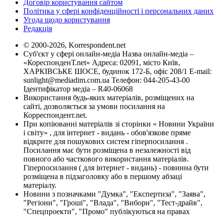
Договір користування сайтом
Політика у сфері конфіденційності і персональних даних
Угода щодо користування
Редакція
© 2000-2026, Korrespondent.net
Суб'єкт у сфері онлайн-медіа Назва онлайн-медіа –
«КореспонденТ.net» Адреса: 02091, місто Київ,
ХАРКІВСЬКЕ ШОСЕ, будинок 172-Б, офіс 208/1 E-mail:
sunlight@mediadim.com.ua
Телефон: 044-205-43-00
Ідентифікатор медіа – R40-06068
Використання будь-яких матеріалів, розміщених на
сайті, дозволяється за умови посилання на
Корреспондент.net.
При копіюванні матеріалів зі сторінки « Новини України
і світу» , для інтернет - видань - обов'язкове пряме
відкрите для пошукових систем гіперпосилання .
Посилання має бути розміщена в незалежності від
повного або часткового використання матеріалів.
Гіперпосилання ( для інтернет - видань) - повинна бути
розміщена в підзаголовку або в першому абзаці
матеріалу.
Новини з позначками "Думка", "Експертиза", "Заява",
"Регіони", "Гроші", "Влада", "Вибори", "Тест-драйв",
"Спецпроекти", "Промо" публікуються на правах