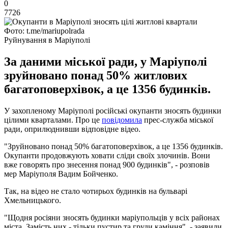
0
7726
Фото: t.me/mariupolrada
Руйнування в Маріуполі
За даними міської ради, у Маріуполі
зруйновано понад 50% житлових
багатоповерхівок, а це 1356 будинків.
У захопленому Маріуполі російські окупанти зносять будинки
цілими кварталами. Про це
повідомила
прес-служба міської
ради, оприлюднивши відповідне відео.
"Зруйновано понад 50% багатоповерхівок, а це 1356 будинків.
Окупанти продовжують ховати сліди своїх злочинів. Вони
вже говорять про знесення понад 900 будинків", - розповів
мер Маріуполя Вадим Бойченко.
Так, на відео не стало чотирьох будинків на бульварі
Хмельницького.
"Щодня росіяни зносять будинки маріупольців у всіх районах
міста. Замість них - тільки пустир та груди каміння", - заявили