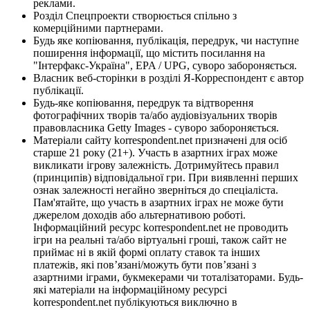
реклами.
Розділ Спецпроекти створюється спільно з
комерційними партнерами.
Будь яке копіювання, публікація, передрук, чи наступне
поширення інформації, що містить посилання на
"Інтерфакс-Україна", EPA / UPG, суворо забороняється.
Власник веб-сторінки в розділі Я-Корреспондент є автор
публікації.
Будь-яке копіювання, передрук та відтворення
фотографічних творів та/або аудіовізуальних творів
правовласника Getty Images - суворо забороняється.
Матеріали сайту korrespondent.net призначені для осіб
старше 21 року (21+). Участь в азартних іграх може
викликати ігрову залежність. Дотримуйтесь правил
(принципів) відповідальної гри. При виявленні перших
ознак залежності негайно зверніться до спеціаліста.
Пам'ятайте, що участь в азартних іграх не може бути
джерелом доходів або альтернативою роботі.
Інформаційний ресурс korrespondent.net не проводить
ігри на реальні та/або віртуальні гроші, також сайт не
приймає ні в якій формі оплату ставок та інших
платежів, які пов’язані/можуть бути пов’язані з
азартними іграми, букмекерами чи тоталізаторами. Будь-
які матеріали на інформаційному ресурсі
korrespondent.net публікуються виключно в