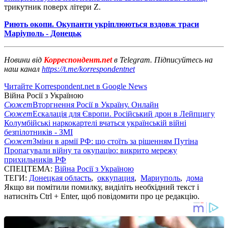
трикутник поверх літери Z.
Риють окопи. Окупанти укріплюються вздовж траси
Маріуполь - Донецьк
Новини від
Корреспондент.net
в Telegram. Підписуйтесь на
наш канал
https://t.me/korrespondentnet
Читайте Korrespondent.net в Google News
Війна Росії з Україною
Сюжет
Вторгнення Росії в Україну. Онлайн
Сюжет
Ескалація для Європи. Російський дрон в Лейпцигу
Колумбійські наркокартелі вчаться українській війні
безпілотників - ЗМІ
Сюжет
Зміни в армії РФ: що стоїть за рішенням Путіна
Пропагували війну та окупацію: викрито мережу
прихильників РФ
СПЕЦТЕМА:
Війна Росії з Україною
ТЕГИ:
Донецкая область
,
оккупация
,
Мариуполь
,
дома
Якщо ви помітили помилку, виділіть необхідний текст і
натисніть Ctrl + Enter, щоб повідомити про це редакцію.