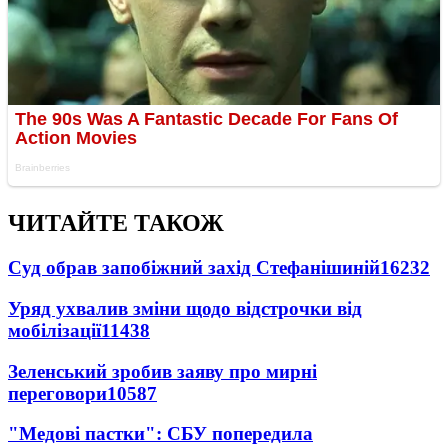
ЧИТАЙТЕ ТАКОЖ
Суд обрав запобіжний захід Стефанішиній
16232
Уряд ухвалив зміни щодо відстрочки від
мобілізації
11438
Зеленський зробив заяву про мирні
переговори
10587
"Медові пастки": СБУ попередила