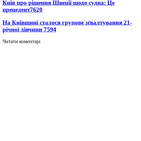
Київ про рішення Швеції щодо судна: Це
прецедент
7620
На Київщині сталося групове зґвалтування 21-
річної дівчини
7594
Читати коментарі