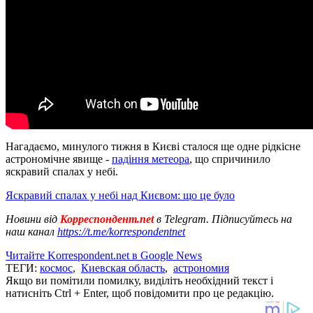
Нагадаємо, минулого тижня в Києві сталося ще одне рідкісне
астрономічне явище -
падіння метеора
, що спричинило
яскравий спалах у небі.
Яскравий спалах у небі над Києвом: що це було
Новини від
Корреспондент.net
в Telegram. Підписуйтесь на
наш канал
https://t.me/korrespondentnet
Читайте Korrespondent.net в Google News
ТЕГИ:
космос
,
Киевская область
,
астрономия
Якщо ви помітили помилку, виділіть необхідний текст і
натисніть Ctrl + Enter, щоб повідомити про це редакцію.