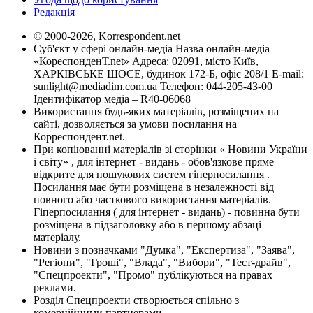
Редакція
© 2000-2026, Korrespondent.net
Суб'єкт у сфері онлайн-медіа Назва онлайн-медіа –
«КореспонденТ.net» Адреса: 02091, місто Київ,
ХАРКІВСЬКЕ ШОСЕ, будинок 172-Б, офіс 208/1 E-mail:
sunlight@mediadim.com.ua
Телефон: 044-205-43-00
Ідентифікатор медіа – R40-06068
Використання будь-яких матеріалів, розміщених на
сайті, дозволяється за умови посилання на
Корреспондент.net.
При копіюванні матеріалів зі сторінки « Новини України
і світу» , для інтернет - видань - обов'язкове пряме
відкрите для пошукових систем гіперпосилання .
Посилання має бути розміщена в незалежності від
повного або часткового використання матеріалів.
Гіперпосилання ( для інтернет - видань) - повинна бути
розміщена в підзаголовку або в першому абзаці
матеріалу.
Новини з позначками "Думка", "Експертиза", "Заява",
"Регіони", "Гроші", "Влада", "Вибори", "Тест-драйв",
"Спецпроекти", "Промо" публікуються на правах
реклами.
Розділ Спецпроекти створюється спільно з
комерційними партнерами.