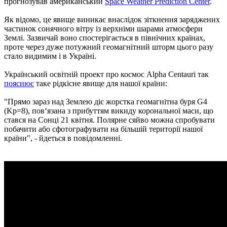
прогнозував американський
Space Weather Prediction Center
.
Як відомо, це явище виникає внаслідок зіткнення заряджених
частинок сонячного вітру із верхніми шарами атмосфери
Землі. Зазвичай воно спостерігається в північних країнах,
проте через дуже потужний геомагнітний шторм цього разу
стало видимим і в Україні.
Український освітній проект про космос Alpha Centauri так
пояснює
таке рідкісне явище для нашої країни:
"Прямо зараз над Землею діє жорстка геомагнітна буря G4
(Kp=8), пов‘язана з прибуттям викиду корональної маси, що
стався на Сонці 21 квітня. Полярне сяйво можна спробувати
побачити або сфотографувати на більшій території нашої
країни", - йдеться в повідомленні.