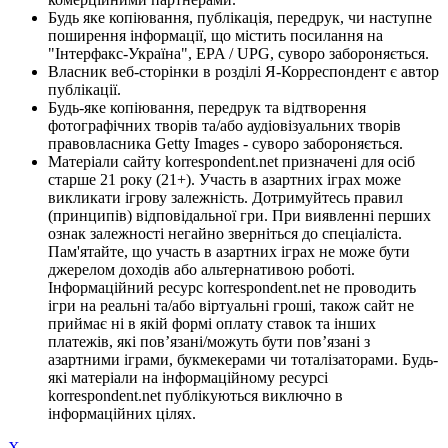
Будь яке копіювання, публікація, передрук, чи наступне
поширення інформації, що містить посилання на
"Інтерфакс-Україна", EPA / UPG, суворо забороняється.
Власник веб-сторінки в розділі Я-Корреспондент є автор
публікації.
Будь-яке копіювання, передрук та відтворення
фотографічних творів та/або аудіовізуальних творів
правовласника Getty Images - суворо забороняється.
Матеріали сайту korrespondent.net призначені для осіб
старше 21 року (21+). Участь в азартних іграх може
викликати ігрову залежність. Дотримуйтесь правил
(принципів) відповідальної гри. При виявленні перших
ознак залежності негайно зверніться до спеціаліста.
Пам'ятайте, що участь в азартних іграх не може бути
джерелом доходів або альтернативою роботі.
Інформаційний ресурс korrespondent.net не проводить
ігри на реальні та/або віртуальні гроші, також сайт не
приймає ні в якій формі оплату ставок та інших
платежів, які пов’язані/можуть бути пов’язані з
азартними іграми, букмекерами чи тоталізаторами. Будь-
які матеріали на інформаційному ресурсі
korrespondent.net публікуються виключно в
інформаційних цілях.
X