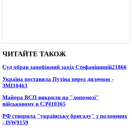
ЧИТАЙТЕ ТАКОЖ
Суд обрав запобіжний захід Стефанішиній
21866
Україна поставила Путіна перед дилемою -
ЗМІ
10463
Майора ВСП викрили на "допомозі"
військовому в СЗЧ
10365
РФ створила "українську бригаду" з полонених
- ISW
9159