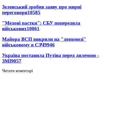
Зеленський зробив заяву про мирні
переговори
10585
"Медові пастки": СБУ попередила
військових
10061
Майора ВСП викрили на "допомозі"
військовому в СЗЧ
9946
Україна поставила Путіна перед дилемою -
ЗМІ
9057
Читати коментарі