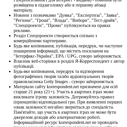
розміщена в підзаголовку або в першому абзаці
матеріалу.
Новини з позначками "Думка", "Експертиза", "Заява",
"Регіони", "Гроші", "Влада", "Вибори", "Тест-драйв",
"Спецпроекти", "Промо" публікуються на правах
реклами.
Розділ Спецпроекти створюється спільно з
комерційними партнерами.
Будь яке копіювання, публікація, передрук, чи наступне
поширення інформації, що містить посилання на
"Інтерфакс-Україна", EPA / UPG, суворо забороняється.
Власник веб-сторінки в розділі Я-Корреспондент є автор
публікації.
Будь-яке копіювання, передрук та відтворення
фотографічних творів та/або аудіовізуальних творів
правовласника Getty Images - суворо забороняється.
Матеріали сайту korrespondent.net призначені для осіб
старше 21 року (21+). Участь в азартних іграх може
викликати ігрову залежність. Дотримуйтесь правил
(принципів) відповідальної гри. При виявленні перших
ознак залежності негайно зверніться до спеціаліста.
Пам'ятайте, що участь в азартних іграх не може бути
джерелом доходів або альтернативою роботі.
Інформаційний ресурс korrespondent.net не проводить