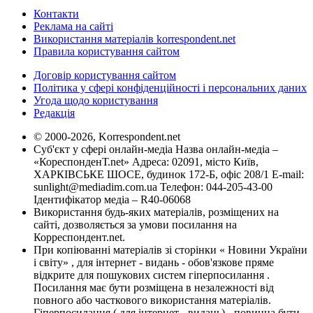
Контакти
Реклама на сайті
Використання матеріалів korrespondent.net
Правила користування сайтом
Договір користування сайтом
Політика у сфері конфіденційності і персональних даних
Угода щодо користування
Редакція
© 2000-2026, Korrespondent.net
Суб'єкт у сфері онлайн-медіа Назва онлайн-медіа –
«КореспонденТ.net» Адреса: 02091, місто Київ,
ХАРКІВСЬКЕ ШОСЕ, будинок 172-Б, офіс 208/1 E-mail:
sunlight@mediadim.com.ua
Телефон: 044-205-43-00
Ідентифікатор медіа – R40-06068
Використання будь-яких матеріалів, розміщених на
сайті, дозволяється за умови посилання на
Корреспондент.net.
При копіюванні матеріалів зі сторінки « Новини України
і світу» , для інтернет - видань - обов'язкове пряме
відкрите для пошукових систем гіперпосилання .
Посилання має бути розміщена в незалежності від
повного або часткового використання матеріалів.
Гіперпосилання ( для інтернет - видань) - повинна бути