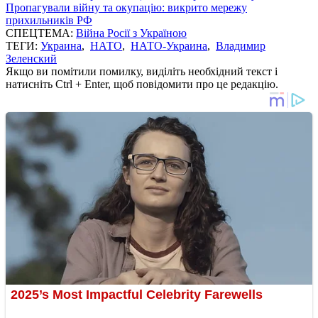
Пропагували війну та окупацію: викрито мережу
прихильників РФ
СПЕЦТЕМА:
Війна Росії з Україною
ТЕГИ:
Украина
,
НАТО
,
НАТО-Украина
,
Владимир
Зеленский
Якщо ви помітили помилку, виділіть необхідний текст і
натисніть Ctrl + Enter, щоб повідомити про це редакцію.