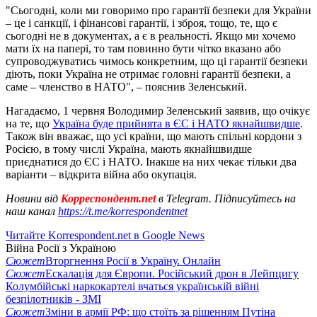
"Сьогодні, коли ми говоримо про гарантії безпеки для України
– це і санкції, і фінансові гарантії, і зброя, тощо, те, що є
сьогодні не в документах, а є в реальності. Якщо ми хочемо
мати їх на папері, то там повинно бути чітко вказано або
супроводжуватись чимось конкретним, що ці гарантії безпеки
діють, поки Україна не отримає головні гарантії безпеки, а
саме – членство в НАТО", – пояснив Зеленський.
Нагадаємо, 1 червня Володимир Зеленський заявив, що очікує
на те, що
Україна буде прийнята в ЄС і НАТО якнайшвидше
.
Також він вважає, що усі країни, що мають спільні кордони з
Росією, в тому числі Україна, мають якнайшвидше
приєднатися до ЄС і НАТО. Інакше на них чекає тільки два
варіанти – відкрита війна або окупація.
Новини від
Корреспондент.net
в Telegram. Підписуйтесь на
наш канал
https://t.me/korrespondentnet
Читайте Korrespondent.net в Google News
Війна Росії з Україною
Сюжет
Вторгнення Росії в Україну. Онлайн
Сюжет
Ескалація для Європи. Російський дрон в Лейпцигу
Колумбійські наркокартелі вчаться українській війні
безпілотників - ЗМІ
Сюжет
Зміни в армії РФ: що стоїть за рішенням Путіна