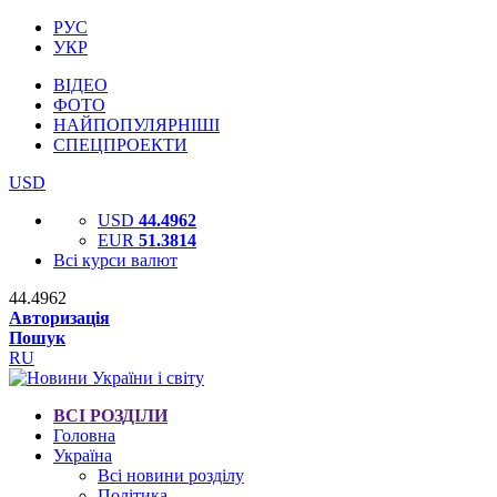
РУС
УКР
ВІДЕО
ФОТО
НАЙПОПУЛЯРНІШІ
СПЕЦПРОЕКТИ
USD
USD
44.4962
EUR
51.3814
Всі курси валют
44.4962
Авторизація
Пошук
RU
ВСІ РОЗДІЛИ
Головна
Україна
Всі новини розділу
Політика