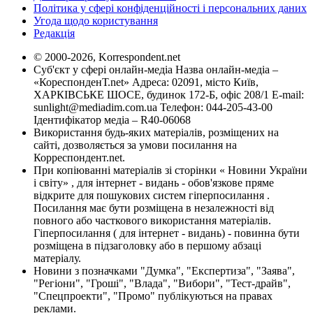
Політика у сфері конфіденційності і персональних даних
Угода щодо користування
Редакція
© 2000-2026, Korrespondent.net
Суб'єкт у сфері онлайн-медіа Назва онлайн-медіа –
«КореспонденТ.net» Адреса: 02091, місто Київ,
ХАРКІВСЬКЕ ШОСЕ, будинок 172-Б, офіс 208/1 E-mail:
sunlight@mediadim.com.ua
Телефон: 044-205-43-00
Ідентифікатор медіа – R40-06068
Використання будь-яких матеріалів, розміщених на
сайті, дозволяється за умови посилання на
Корреспондент.net.
При копіюванні матеріалів зі сторінки « Новини України
і світу» , для інтернет - видань - обов'язкове пряме
відкрите для пошукових систем гіперпосилання .
Посилання має бути розміщена в незалежності від
повного або часткового використання матеріалів.
Гіперпосилання ( для інтернет - видань) - повинна бути
розміщена в підзаголовку або в першому абзаці
матеріалу.
Новини з позначками "Думка", "Експертиза", "Заява",
"Регіони", "Гроші", "Влада", "Вибори", "Тест-драйв",
"Спецпроекти", "Промо" публікуються на правах
реклами.