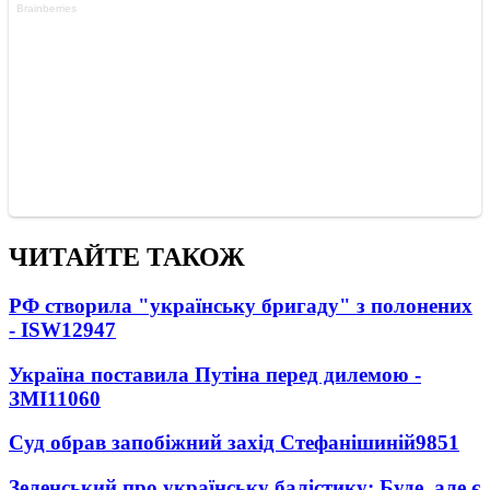
ЧИТАЙТЕ ТАКОЖ
РФ створила "українську бригаду" з полонених
- ISW
12947
Україна поставила Путіна перед дилемою -
ЗМІ
11060
Суд обрав запобіжний захід Стефанішиній
9851
Зеленський про українську балістику: Буде, але є