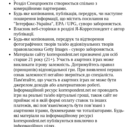
Розділ Спецпроекти створюється спільно з
комерційними партнерами.
Будь яке копіювання, публікація, передрук, чи наступне
поширення інформації, що містить посилання на
"Інтерфакс-Україна", EPA / UPG, суворо забороняється.
Власник веб-сторінки в розділі Я-Корреспондент є автор
публікації.
Будь-яке копіювання, передрук та відтворення
фотографічних творів та/або аудіовізуальних творів
правовласника Getty Images - суворо забороняється.
Матеріали сайту korrespondent.net призначені для осіб
старше 21 року (21+). Участь в азартних іграх може
викликати ігрову залежність. Дотримуйтесь правил
(принципів) відповідальної гри. При виявленні перших
ознак залежності негайно зверніться до спеціаліста.
Пам'ятайте, що участь в азартних іграх не може бути
джерелом доходів або альтернативою роботі.
Інформаційний ресурс korrespondent.net не проводить
ігри на реальні та/або віртуальні гроші, також сайт не
приймає ні в якій формі оплату ставок та інших
платежів, які пов’язані/можуть бути пов’язані з
азартними іграми, букмекерами чи тоталізаторами. Будь-
які матеріали на інформаційному ресурсі
korrespondent.net публікуються виключно в
інформаційних цілях.