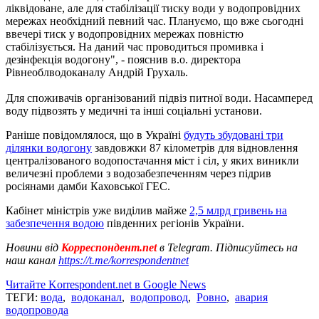
ліквідоване, але для стабілізації тиску води у водопровідних
мережах необхідний певний час. Плануємо, що вже сьогодні
ввечері тиск у водопровідних мережах повністю
стабілізується. На даний час проводиться промивка і
дезінфекція водогону", - пояснив в.о. директора
Рівнеоблводоканалу Андрій Грухаль.
Для споживачів організований підвіз питної води. Насамперед
воду підвозять у медичні та інші соціальні установи.
Раніше повідомлялося, що в Україні
будуть збудовані три
ділянки водогону
завдовжки 87 кілометрів для відновлення
централізованого водопостачання міст і сіл, у яких виникли
величезні проблеми з водозабезпеченням через підрив
росіянами дамби Каховської ГЕС.
Кабінет міністрів уже виділив майже
2,5 млрд гривень на
забезпечення водою
південних регіонів України.
Новини від
Корреспондент.net
в Telegram. Підписуйтесь на
наш канал
https://t.me/korrespondentnet
Читайте Korrespondent.net в Google News
ТЕГИ:
вода
,
водоканал
,
водопровод
,
Ровно
,
авария
водопровода