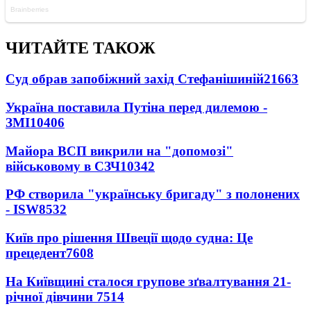
ЧИТАЙТЕ ТАКОЖ
Суд обрав запобіжний захід Стефанішиній
21663
Україна поставила Путіна перед дилемою -
ЗМІ
10406
Майора ВСП викрили на "допомозі"
військовому в СЗЧ
10342
РФ створила "українську бригаду" з полонених
- ISW
8532
Київ про рішення Швеції щодо судна: Це
прецедент
7608
На Київщині сталося групове зґвалтування 21-
річної дівчини
7514