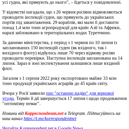
усі судна, які прямують до нього", – йдеться у повідомленні.
У відомстві нагадали, що з 26 червня росіяни відмовляються
проводити інспекції суден, що прямують до українських
портів під завантаження. 29 кораблів, які мали б доставити
понад 1,4 млн тонн агропродукції для країн Азії та Африки,
наразі заблоковано в територіальних водах Туреччини.
За даними міністерства, у період з 1 червня по 10 липня із
запланованих 150 інспекцій суден (як вхідного, так і
вихідного флоту) відбулось лише 70 через відмову росіян
проводити перевірки. Наступна інспекція запланована на 14
липня. Зараз в зоні інспектування залишився лише вхідний
флот.
Загалом з 1 серпня 2022 року експортовано майже 33 млн
тонн продукції українських аграріїв до 45 країн світу.
Вчора у Росії заявили
про "останню надію" для зернової
угоди
. Термін її дії завершується 17 липня і щодо продовження
"оптимізму немає".
Новини від
Корреспондент.net
в Telegram. Підписуйтесь на
наш канал
https://t.me/korrespondentnet
Читайте Korrespondent.net в Google News