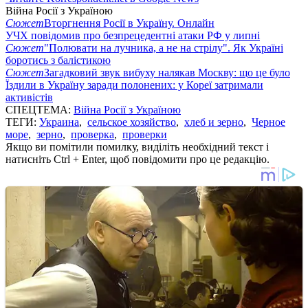
Війна Росії з Україною
Сюжет
Вторгнення Росії в Україну. Онлайн
УЧХ повідомив про безпрецедентні атаки РФ у липні
Сюжет
"Полювати на лучника, а не на стрілу". Як Україні
боротись з балістикою
Сюжет
Загадковий звук вибуху налякав Москву: що це було
Їздили в Україну заради полонених: у Кореї затримали
активістів
СПЕЦТЕМА:
Війна Росії з Україною
ТЕГИ:
Украина
,
сельское хозяйство
,
хлеб и зерно
,
Черное
море
,
зерно
,
проверка
,
проверки
Якщо ви помітили помилку, виділіть необхідний текст і
натисніть Ctrl + Enter, щоб повідомити про це редакцію.