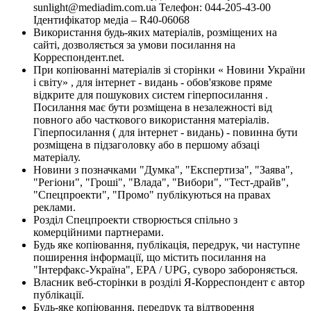
sunlight@mediadim.com.ua
Телефон: 044-205-43-00
Ідентифікатор медіа – R40-06068
Використання будь-яких матеріалів, розміщених на
сайті, дозволяється за умови посилання на
Корреспондент.net.
При копіюванні матеріалів зі сторінки « Новини України
і світу» , для інтернет - видань - обов'язкове пряме
відкрите для пошукових систем гіперпосилання .
Посилання має бути розміщена в незалежності від
повного або часткового використання матеріалів.
Гіперпосилання ( для інтернет - видань) - повинна бути
розміщена в підзаголовку або в першому абзаці
матеріалу.
Новини з позначками "Думка", "Експертиза", "Заява",
"Регіони", "Гроші", "Влада", "Вибори", "Тест-драйв",
"Спецпроекти", "Промо" публікуються на правах
реклами.
Розділ Спецпроекти створюється спільно з
комерційними партнерами.
Будь яке копіювання, публікація, передрук, чи наступне
поширення інформації, що містить посилання на
"Інтерфакс-Україна", EPA / UPG, суворо забороняється.
Власник веб-сторінки в розділі Я-Корреспондент є автор
публікації.
Будь-яке копіювання, передрук та відтворення