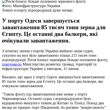
Фото: Мінінфраструктури України
Темпи еспорту агропродукціі дуже низькі
У порту Одеси завершується
завантаження 85 тисяч тонн зерна для
Єгипту. Це останні два балкери, які
очікували завантаження.
З початку липня з портів України вийшло лише суден,
сукупно на них було завантажено тільки 215 тисяч тонн
агропродукції. Росія блокує перевірки більше половини флоту,
повідомило
Міністерство розвитку громад, територій та
інфраструктури України у вівторок, 11 липня.
Вказано, що зараз у порту Одеси завершується завантаження
85 тисяч тонн зерна для Єгипту. Це останні два балкери, які
очікували завантаження.
"Також флоту під завантаження вже немає у порту
Чорноморська. Останні судна з агропродукцією було
відправлено минулого тижня до Китаю та Тунісу. Понад два
місяці не працює порт Південний, бо росіяни "викреслюють"