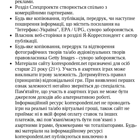
реклами.
Розділ Спецпроекти створюється спільно з
комерційними партнерами.
Будь яке копіювання, публікація, передрук, чи наступне
поширення інформації, що містить посилання на
"Інтерфакс-Україна", EPA / UPG, суворо забороняється.
Власник веб-сторінки в розділі Я-Корреспондент є автор
публікації.
Будь-яке копіювання, передрук та відтворення
фотографічних творів та/або аудіовізуальних творів
правовласника Getty Images - суворо забороняється.
Матеріали сайту korrespondent.net призначені для осіб
старше 21 року (21+). Участь в азартних іграх може
викликати ігрову залежність. Дотримуйтесь правил
(принципів) відповідальної гри. При виявленні перших
ознак залежності негайно зверніться до спеціаліста.
Пам'ятайте, що участь в азартних іграх не може бути
джерелом доходів або альтернативою роботі.
Інформаційний ресурс korrespondent.net не проводить
ігри на реальні та/або віртуальні гроші, також сайт не
приймає ні в якій формі оплату ставок та інших
платежів, які пов’язані/можуть бути пов’язані з
азартними іграми, букмекерами чи тоталізаторами. Будь-
які матеріали на інформаційному ресурсі
korrespondent.net публікуються виключно в