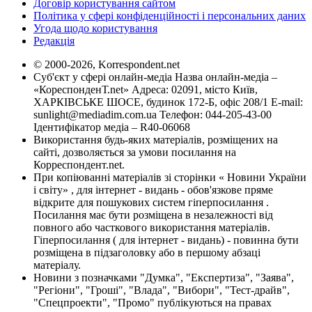
Договір користування сайтом
Політика у сфері конфіденційності і персональних даних
Угода щодо користування
Редакція
© 2000-2026, Korrespondent.net
Суб'єкт у сфері онлайн-медіа Назва онлайн-медіа –
«КореспонденТ.net» Адреса: 02091, місто Київ,
ХАРКІВСЬКЕ ШОСЕ, будинок 172-Б, офіс 208/1 E-mail:
sunlight@mediadim.com.ua
Телефон: 044-205-43-00
Ідентифікатор медіа – R40-06068
Використання будь-яких матеріалів, розміщених на
сайті, дозволяється за умови посилання на
Корреспондент.net.
При копіюванні матеріалів зі сторінки « Новини України
і світу» , для інтернет - видань - обов'язкове пряме
відкрите для пошукових систем гіперпосилання .
Посилання має бути розміщена в незалежності від
повного або часткового використання матеріалів.
Гіперпосилання ( для інтернет - видань) - повинна бути
розміщена в підзаголовку або в першому абзаці
матеріалу.
Новини з позначками "Думка", "Експертиза", "Заява",
"Регіони", "Гроші", "Влада", "Вибори", "Тест-драйв",
"Спецпроекти", "Промо" публікуються на правах