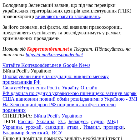
Володимир Зеленський заявив, що під час перевірки
українських територіальних центрів комплектування (ТЦК)
правоохоронці
виявляють багато зловживань
.
За його словами, всі факти, які виявили правоохоронці,
представлять суспільству та розслідуватимуть у рамках
кримінальних проваджень.
Новини від
Корреспондент.net
в Telegram. Підписуйтесь на
наш канал
https://t.me/korrespondentnet
Читайте Korrespondent.net в Google News
Війна Росії з Україною
Пропагували війну та окупацію: викрито мережу
прихильників РФ
Сюжет
Вторгнення Росії в Україну. Онлайн
РФ вдарила по судну з українською пшеницею: загинув моряк
США відновили повний обмін розвідданими з Україною - ЗМІ
На Херсонщині дрон РФ поцілив в автобус: шестеро
поранених
СПЕЦТЕМА:
Війна Росії з Україною
ТЕГИ:
Россия
,
Украина
,
ЕС
,
Беларусь
,
судно
,
МВД
Украины
,
урожай
,
санкции
,
атака
,
Измаил
,
проверки
,
Владимир Зеленский
,
ВСУ
Якщо ви помітили помилку, виділіть необхідний текст і