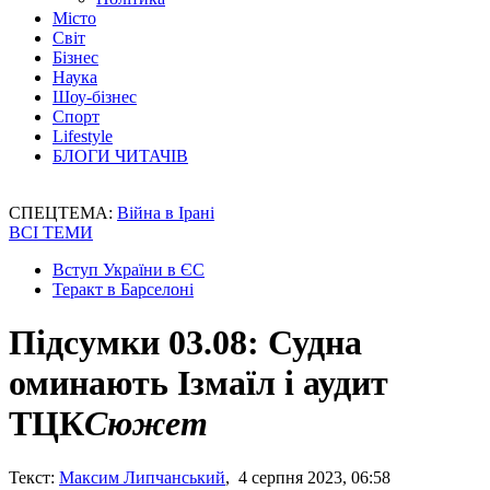
Місто
Світ
Бізнес
Наука
Шоу-бізнес
Спорт
Lifestyle
БЛОГИ ЧИТАЧІВ
СПЕЦТЕМА:
Війна в Ірані
ВСІ ТЕМИ
Вступ України в ЄС
Теракт в Барселоні
Підсумки 03.08: Судна
оминають Ізмаїл і аудит
ТЦК
Сюжет
Текст:
Максим Липчанський
, 4 серпня 2023, 06:58