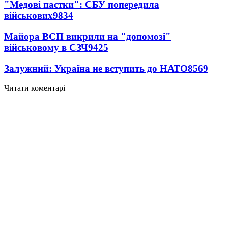
"Медові пастки": СБУ попередила
військових
9834
Майора ВСП викрили на "допомозі"
військовому в СЗЧ
9425
Залужний: Україна не вступить до НАТО
8569
Читати коментарі