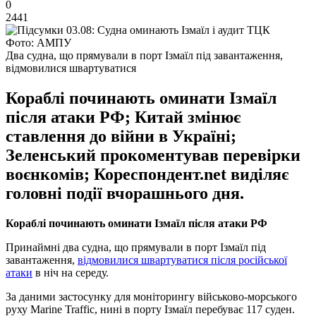
0
2441
Фото: АМПУ
Два судна, що прямували в порт Ізмаїл під завантаження,
відмовилися швартуватися
Кораблі починають оминати Ізмаїл
після атаки РФ; Китай змінює
ставлення до війни в Україні;
Зеленський прокоментував перевірки
воєнкомів; Кореспондент.net виділяє
головні події вчорашнього дня.
Кораблі починають оминати Ізмаїл після атаки РФ
Принаймні два судна, що прямували в порт Ізмаїл під
завантаження,
відмовилися швартуватися після російської
атаки
в ніч на середу.
За даними застосунку для моніторингу військово-морського
руху Marine Traffic, нині в порту Ізмаїл перебуває 117 суден.