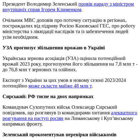
Президент Володимир Зеленський
провів нараду з міністром
внутрішніх справ Ігорем Клименком
.
Очільник МВС доповів про поточну ситуацію в регіонах,
постраждалих від підриву Росією Каховської ГЕС, про роботу
міністерства з ліквідації наслідків та із забезпечення людей
усім необхідним.
УЗА прогнозує збільшення врожаю в Україні
Українська зернова асоціація (УЗА) оцінила потенційний
врожай 2023 року, прогнозуючи його збільшення на 7,8 млн т -
до 76,8 млн т зернових та олійних.
Експорт з України за цих умов в новому сезоні 2023/2024
потенційно
може скласти майже 48 млн т
.
Сирський: РФ тисне на двох напрямках
Командувач Сухопутних військ Олександр Сирський
повідомив, що розглянув із командирами питання
адекватного
реагування на наступ росіян
на Лиманському і Купʼянському
напрямках фронту.
Зеленський прокоментував перевірки військкомів