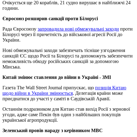
Очікується ще 20 кораблів, 21 судно вирушає в найближчі 24
години.
Євросоюз розширив санкції проти Білорусі
Рада Євросоюзу
запровадила нові обмежувальні заходи
проти
Білорусі через її причетність до військової агресії Росії до
України.
Нові обмежувальні заходи забезпечать тісніше узгодження
санкцій ЄС щодо Росії та Білорусі та допоможуть забезпечити
неможливість обходу російських санкцій за допомогою
Мінська.
Китай змінює ставлення до війни в Україні - ЗМІ
Газета The Wall Street Journal припускає, що
позиція Китаю
щодо війни в України змінюється
. Делегація країни може
приєднатися до участі у саміті в Саудівській Аравії.
Останнім подразником для Китаю став вихід Росії з зернової
угоди, адже саме Пекін був один з найбільших покупців
української агропродукції.
Зеленський провів нараду з керівником МВС