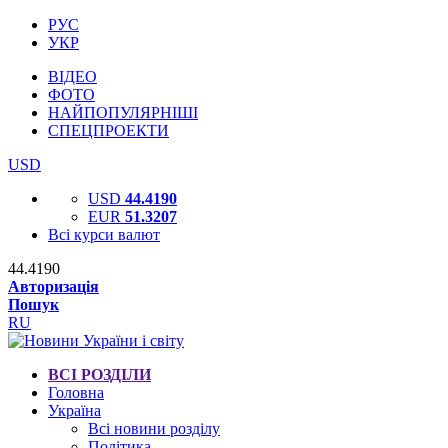
РУС
УКР
ВІДЕО
ФОТО
НАЙПОПУЛЯРНІШІ
СПЕЦПРОЕКТИ
USD
USD
44.4190
EUR
51.3207
Всі курси валют
44.4190
Авторизація
Пошук
RU
ВСІ РОЗДІЛИ
Головна
Україна
Всі новини розділу
Політика