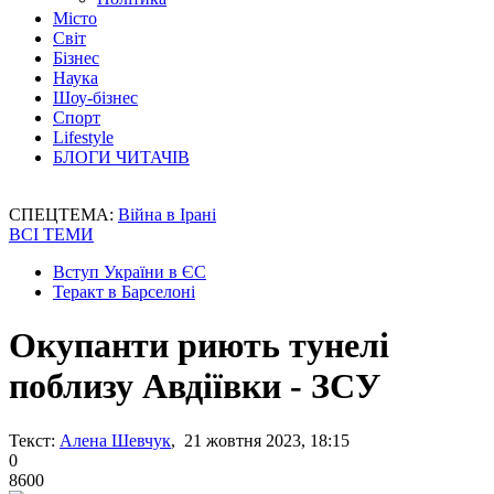
Місто
Світ
Бізнес
Наука
Шоу-бізнес
Спорт
Lifestyle
БЛОГИ ЧИТАЧІВ
СПЕЦТЕМА:
Війна в Ірані
ВСІ ТЕМИ
Вступ України в ЄС
Теракт в Барселоні
Окупанти риють тунелі
поблизу Авдіївки - ЗСУ
Текст:
Алена Шевчук
, 21 жовтня 2023, 18:15
0
8600