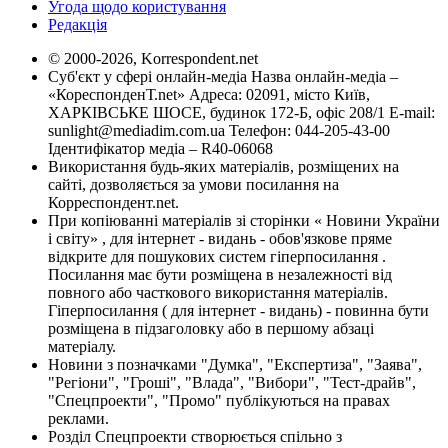
Угода щодо користування
Редакція
© 2000-2026, Korrespondent.net
Суб'єкт у сфері онлайн-медіа Назва онлайн-медіа –
«КореспонденТ.net» Адреса: 02091, місто Київ,
ХАРКІВСЬКЕ ШОСЕ, будинок 172-Б, офіс 208/1 E-mail:
sunlight@mediadim.com.ua
Телефон: 044-205-43-00
Ідентифікатор медіа – R40-06068
Використання будь-яких матеріалів, розміщених на
сайті, дозволяється за умови посилання на
Корреспондент.net.
При копіюванні матеріалів зі сторінки « Новини України
і світу» , для інтернет - видань - обов'язкове пряме
відкрите для пошукових систем гіперпосилання .
Посилання має бути розміщена в незалежності від
повного або часткового використання матеріалів.
Гіперпосилання ( для інтернет - видань) - повинна бути
розміщена в підзаголовку або в першому абзаці
матеріалу.
Новини з позначками "Думка", "Експертиза", "Заява",
"Регіони", "Гроші", "Влада", "Вибори", "Тест-драйв",
"Спецпроекти", "Промо" публікуються на правах
реклами.
Розділ Спецпроекти створюється спільно з