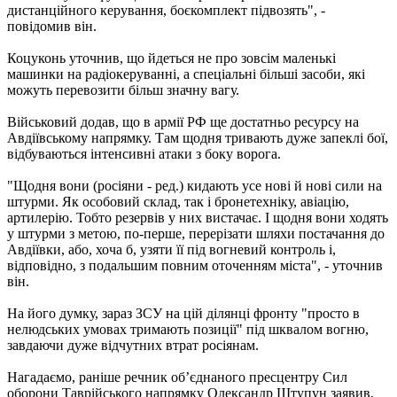
дистанційного керування, боєкомплект підвозять", -
повідомив він.
Коцуконь уточнив, що йдеться не про зовсім маленькі
машинки на радіокеруванні, а спеціальні більші засоби, які
можуть перевозити більш значну вагу.
Військовий додав, що в армії РФ ще достатньо ресурсу на
Авдіївському напрямку. Там щодня тривають дуже запеклі бої,
відбуваються інтенсивні атаки з боку ворога.
"Щодня вони (росіяни - ред.) кидають усе нові й нові сили на
штурми. Як особовий склад, так і бронетехніку, авіацію,
артилерію. Тобто резервів у них вистачає. І щодня вони ходять
у штурми з метою, по-перше, перерізати шляхи постачання до
Авдіївки, або, хоча б, узяти її під вогневий контроль і,
відповідно, з подальшим повним оточенням міста", - уточнив
він.
На його думку, зараз ЗСУ на цій ділянці фронту "просто в
нелюдських умовах тримають позиції" під шквалом вогню,
завдаючи дуже відчутних втрат росіянам.
Нагадаємо, раніше речник об’єднаного пресцентру Сил
оборони Таврійського напрямку Олександр Штупун заявив,