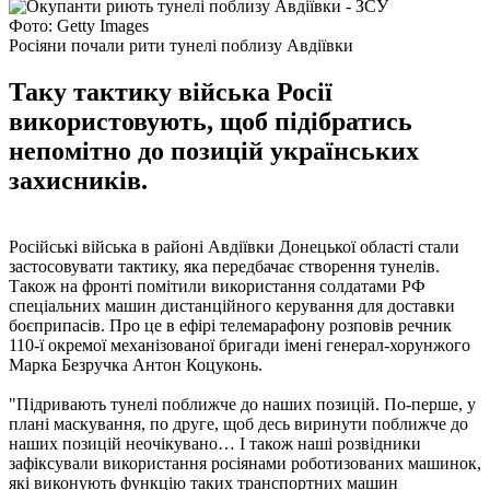
Фото: Getty Images
Росіяни почали рити тунелі поблизу Авдіївки
Таку тактику війська Росії
використовують, щоб підібратись
непомітно до позицій українських
захисників.
Російські війська в районі Авдіївки Донецької області стали
застосовувати тактику, яка передбачає створення тунелів.
Також на фронті помітили використання солдатами РФ
спеціальних машин дистанційного керування для доставки
боєприпасів. Про це в ефірі телемарафону розповів речник
110-ї окремої механізованої бригади імені генерал-хорунжого
Марка Безручка Антон Коцуконь.
"Підривають тунелі поближче до наших позицій. По-перше, у
плані маскування, по друге, щоб десь виринути поближче до
наших позицій неочікувано… І також наші розвідники
зафіксували використання росіянами роботизованих машинок,
які виконують функцію таких транспортних машин