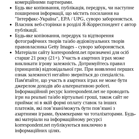
комерційними партнерами.
Будь яке копіювання, публікація, передрук, чи наступне
поширення інформації, що містить посилання на
"Інтерфакс-Україна", EPA / UPG, суворо забороняється.
Власник веб-сторінки в розділі Я-Корреспондент є автор
публікації.
Будь-яке копіювання, передрук та відтворення
фотографічних творів та/або аудіовізуальних творів
правовласника Getty Images - суворо забороняється.
Матеріали сайту korrespondent.net призначені для осіб
старше 21 року (21+). Участь в азартних іграх може
викликати ігрову залежність. Дотримуйтесь правил
(принципів) відповідальної гри. При виявленні перших
ознак залежності негайно зверніться до спеціаліста.
Пам'ятайте, що участь в азартних іграх не може бути
джерелом доходів або альтернативою роботі.
Інформаційний ресурс korrespondent.net не проводить
ігри на реальні та/або віртуальні гроші, також сайт не
приймає ні в якій формі оплату ставок та інших
платежів, які пов’язані/можуть бути пов’язані з
азартними іграми, букмекерами чи тоталізаторами. Будь-
які матеріали на інформаційному ресурсі
korrespondent.net публікуються виключно в
інформаційних цілях.