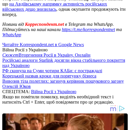
що
на Авдіївському напрямку активність російських
військових дещо знизилась
, однак окупанти продовжують іти
вперед.
Новини від
Корреспондент.net
в Telegram та WhatsApp.
Підписуйтесь на наші канали
https://t.me/korrespondentnet
та
WhatsApp
Читайте Korrespondent.net в Google News
Війна Росії з Україною
Сюжет
Вторгнення Росії в Україну. Онлайн
Російські аналоги Starlink досягли вікна стабільного покриття
над Україною
РФ скинула на Суми чотири КАБи: є постраждалі
Корецький назвав кроки для порятунку бізнеса
Вивозив тіла полеглих: загинув керівник пошукового загону
Олексій Юков
СПЕЦТЕМА:
Війна Росії з Україною
Якщо ви помітили помилку, виділіть необхідний текст і
натисніть Ctrl + Enter, щоб повідомити про це редакцію.