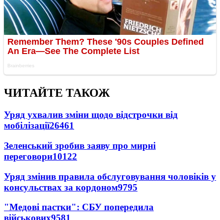
ЧИТАЙТЕ ТАКОЖ
Уряд ухвалив зміни щодо відстрочки від
мобілізації
26461
Зеленський зробив заяву про мирні
переговори
10122
Уряд змінив правила обслуговування чоловіків у
консульствах за кордоном
9795
"Медові пастки": СБУ попередила
військових
9581