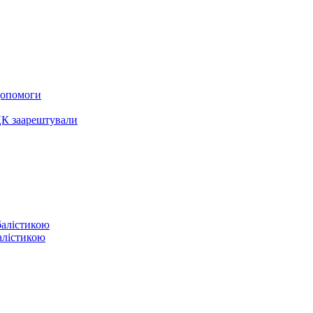
 допомоги
ЦК заарештували
балістикою