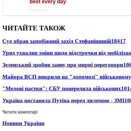
ЧИТАЙТЕ ТАКОЖ
Суд обрав запобіжний захід Стефанішиній
18417
Уряд ухвалив зміни щодо відстрочки від мобілізац
Зеленський зробив заяву про мирні переговори
10
Майора ВСП викрили на "допомозі" військовому
"Медові пастки": СБУ попередила військових
101
Україна поставила Путіна перед дилемою - ЗМІ
10
Читати коментарі
Новини України