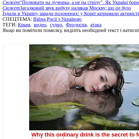
Сюжет
"Полювати на лучника, а не на стрілу". Як Україні бор
Сюжет
Загадковий звук вибуху налякав Москву: що це було
Їздили в Україну заради полонених: у Кореї затримали активіст
СПЕЦТЕМА:
Війна Росії з Україною
ТЕГИ:
Крым
,
видео
,
судно
,
Феодосия
,
атака
Якщо ви помітили помилку, виділіть необхідний текст і натисніт