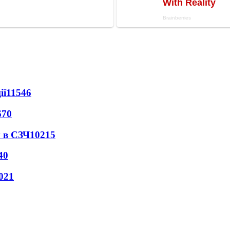
ії
11546
670
 в СЗЧ
10215
40
021