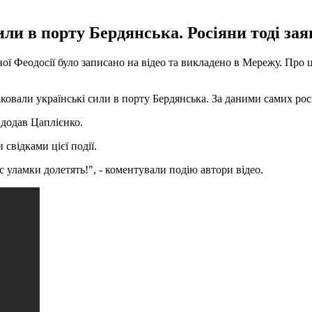
или в порту Бердянська. Росіяни тоді зая
ої Феодосії було записано на відео та викладено в Мережу. Про
ковали українські сили в порту Бердянська. За даними самих росі
 додав Цаплієнко.
свідками цієї події.
 уламки долетять!", - коментували подію автори відео.