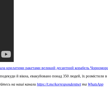
вала крилатими ракетами великий десантний корабель Чорномор
а подекуди й вікна, евакуйовано понад 350 людей, їх розмістили в
уйтесь на наші канали
https://t.me/korrespondentnet
та
WhatsApp