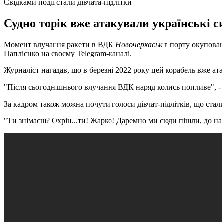
Свідками події стали дівчата-підлітки
Судно торік вже атакували українські с
Момент влучання ракети в ВДК
Новочеркаськ
в порту окупован
Цаплієнко на своєму Telegram-каналі.
Журналіст нагадав, що в березні 2022 року цей корабель вже ата
"Після сьогоднішнього влучання ВДК наряд колись попливе", -
За кадром також можна почути голоси дівчат-підлітків, що стали 
"Ти знімаєш? Охрін...ти! Жарко! Даремно ми сюди пішли, до нас