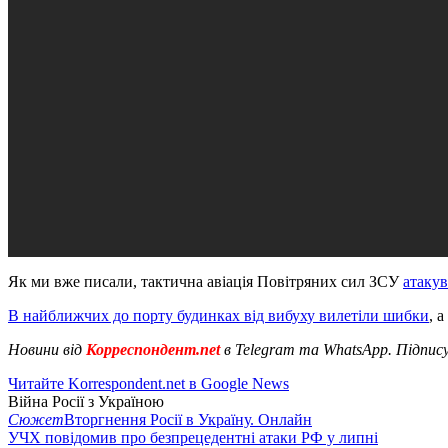
Як ми вже писали, тактична авіація Повітряних сил ЗСУ
атаку
В найближчих до порту будинках від вибуху вилетіли шибки
, 
Новини від
Корреспондент.net
в Telegram та WhatsApp. Підпис
Читайте Korrespondent.net в Google News
Війна Росії з Україною
Сюжет
Вторгнення Росії в Україну. Онлайн
УЧХ повідомив про безпрецедентні атаки РФ у липні