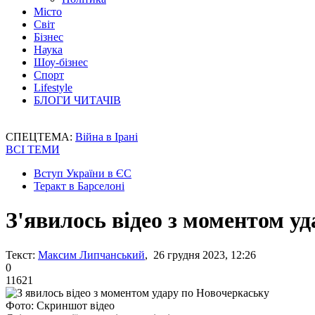
Місто
Світ
Бізнес
Наука
Шоу-бізнес
Спорт
Lifestyle
БЛОГИ ЧИТАЧІВ
СПЕЦТЕМА:
Війна в Ірані
ВСІ ТЕМИ
Вступ України в ЄС
Теракт в Барселоні
З'явилось відео з моментом у
Текст:
Максим Липчанський
, 26 грудня 2023, 12:26
0
11621
Фото: Скриншот відео