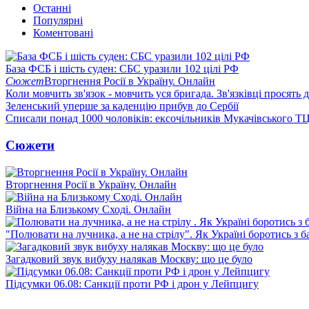
Останні
Популярні
Коментовані
База ФСБ і шість суден: СБС уразили 102 цілі РФ
Сюжет
Вторгнення Росії в Україну. Онлайн
Коли мовчить зв'язок - мовчить уся бригада. Зв'язківці просять
Зеленський уперше за каденцію прибув до Сербії
Списали понад 1000 чоловіків: ексочільників Мукачівського Т
Сюжети
Вторгнення Росії в Україну. Онлайн
Війна на Близькому Сході. Онлайн
"Полювати на лучника, а не на стрілу". Як Україні боротись з 
Загадковий звук вибуху налякав Москву: що це було
Підсумки 06.08: Санкції проти РФ і дрон у Лейпцигу