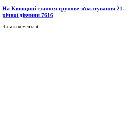
На Київщині сталося групове зґвалтування 21-
річної дівчини
7616
Читати коментарі