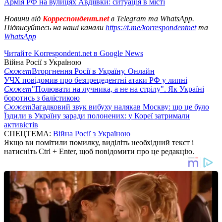
Армія РФ на вулицях Авдіївки: ситуація в місті
Новини від
Корреспондент.net
в Telegram та WhatsApp.
Підписуйтесь на наші канали
https://t.me/korrespondentnet
та
WhatsApp
Читайте Korrespondent.net в Google News
Війна Росії з Україною
Сюжет
Вторгнення Росії в Україну. Онлайн
УЧХ повідомив про безпрецедентні атаки РФ у липні
Сюжет
"Полювати на лучника, а не на стрілу". Як Україні
боротись з балістикою
Сюжет
Загадковий звук вибуху налякав Москву: що це було
Їздили в Україну заради полонених: у Кореї затримали
активістів
СПЕЦТЕМА:
Війна Росії з Україною
Якщо ви помітили помилку, виділіть необхідний текст і
натисніть Ctrl + Enter, щоб повідомити про це редакцію.