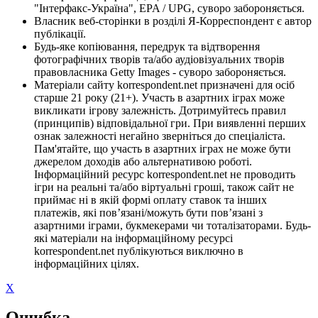
"Інтерфакс-Україна", EPA / UPG, суворо забороняється.
Власник веб-сторінки в розділі Я-Корреспондент є автор
публікації.
Будь-яке копіювання, передрук та відтворення
фотографічних творів та/або аудіовізуальних творів
правовласника Getty Images - суворо забороняється.
Матеріали сайту korrespondent.net призначені для осіб
старше 21 року (21+). Участь в азартних іграх може
викликати ігрову залежність. Дотримуйтесь правил
(принципів) відповідальної гри. При виявленні перших
ознак залежності негайно зверніться до спеціаліста.
Пам'ятайте, що участь в азартних іграх не може бути
джерелом доходів або альтернативою роботі.
Інформаційний ресурс korrespondent.net не проводить
ігри на реальні та/або віртуальні гроші, також сайт не
приймає ні в якій формі оплату ставок та інших
платежів, які пов’язані/можуть бути пов’язані з
азартними іграми, букмекерами чи тоталізаторами. Будь-
які матеріали на інформаційному ресурсі
korrespondent.net публікуються виключно в
інформаційних цілях.
X
Ошибка