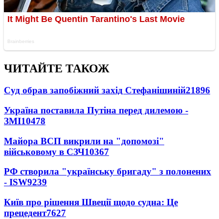
ЧИТАЙТЕ ТАКОЖ
Суд обрав запобіжний захід Стефанішиній
21896
Україна поставила Путіна перед дилемою -
ЗМІ
10478
Майора ВСП викрили на "допомозі"
військовому в СЗЧ
10367
РФ створила "українську бригаду" з полонених
- ISW
9239
Київ про рішення Швеції щодо судна: Це
прецедент
7627