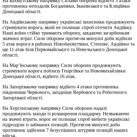
На Бахмутському напрямку Силами оборони відбито 3 атаки
противника неподалік Богданівки, Іванівського та Кліщіївки
Донецької області.
На Авдіївському напрямку українські захисники продовжують
стримувати ворога, який не полишає спроб оточити Авдіївку.
Наші воїни стійко тримають оборону, завдаючи загарбникам
значних втрат. Сили оборони протягом минулої доби відбили
5 атак ворога в районах Новобахмутівки, Степове, Авдіївки та
ще 11 атак біля Первомайського та Невельського Донецької
області.
На Мар’їнському напрямку Сили оборони продовжують
стримувати ворога поблизу Георгіївки та Новомихайлівки
Донецької області, відбито 16 атак.
На Запорізькому напрямку відбито 4 атаки противника
південніше Червоного, західніше Вербового та Роботиного
Запорізької області.
На Херсонському напрямку Сили оборони надалі
продовжують заходи із розширення плацдарму. Незважаючи
на значні втрати, ворог не полишає спроб вибити українські
підрозділи із займаних позицій. Протягом минулої доби
противник здійснив 7 безуспішних штурмів позицій наших
військ.