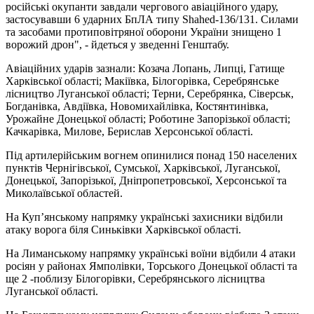
російські окупанти завдали чергового авіаційного удару,
застосувавши 6 ударних БпЛА типу Shahed-136/131. Силами
та засобами протиповітряної оборони України знищено 1
ворожий дрон", - йдеться у зведенні Генштабу.
Авіаційних ударів зазнали: Козача Лопань, Липці, Гатище
Харківської області; Макіївка, Білогорівка, Серебрянське
лісництво Луганської області; Терни, Серебрянка, Сіверськ,
Богданівка, Авдіївка, Новомихайлівка, Костянтинівка,
Урожайне Донецької області; Роботине Запорізької області;
Качкарівка, Милове, Берислав Херсонської області.
Під артилерійським вогнем опинилися понад 150 населених
пунктів Чернігівської, Сумської, Харківської, Луганської,
Донецької, Запорізької, Дніпропетровської, Херсонської та
Миколаївської областей.
На Куп’янському напрямку українські захисники відбили
атаку ворога біля Синьківки Харківської області.
На Лиманському напрямку українські воїни відбили 4 атаки
росіян у районах Ямполівки, Торського Донецької області та
ще 2 -поблизу Білогорівки, Серебрянського лісництва
Луганської області.