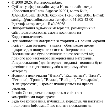
© 2000-2026, Korrespondent.net
Суб'єкт у сфері онлайн-медіа Назва онлайн-медіа –
«КореспонденТ.net» Адреса: 02091, місто Київ,
ХАРКІВСЬКЕ ШОСЕ, будинок 172-Б, офіс 208/1 E-mail:
sunlight@mediadim.com.ua
Телефон: 044-205-43-00
Ідентифікатор медіа – R40-06068
Використання будь-яких матеріалів, розміщених на
сайті, дозволяється за умови посилання на
Корреспондент.net.
При копіюванні матеріалів зі сторінки « Новини України
і світу» , для інтернет - видань - обов'язкове пряме
відкрите для пошукових систем гіперпосилання .
Посилання має бути розміщена в незалежності від
повного або часткового використання матеріалів.
Гіперпосилання ( для інтернет - видань) - повинна бути
розміщена в підзаголовку або в першому абзаці
матеріалу.
Новини з позначками "Думка", "Експертиза", "Заява",
"Регіони", "Гроші", "Влада", "Вибори", "Тест-драйв",
"Спецпроекти", "Промо" публікуються на правах
реклами.
Розділ Спецпроекти створюється спільно з
комерційними партнерами.
Будь яке копіювання, публікація, передрук, чи наступне
поширення інформації, що містить посилання на