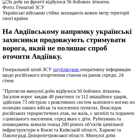
Фото: Генштаб ЗСУ
Українські військові стійко захищають кожен метр території
своєї країни
На Авдіївському напрямку українські
захисники продовжують стримувати
ворога, який не полишає спроб
оточити Авдіївку.
Генеральний штаб ЗСУ
опублікував
оперативну інформацію
щодо російського вторгнення станом на ранок середи, 24
січня.
"Протягом минулої доби відбулося 56 бойових зіткнень.
Загалом ворог завдав 48 ракетних та 112 авіаційних ударів,
здійснив 73 обстріли з реактивних систем залпового вогню по
позиціях наших військ та населених пунктах. Внаслідок
російських терористичних атак, на жаль, є загиблі та поранені
з цивільного населення, серед яких є діти. Руйнувань та
пошкоджень зазнали понад 200 різних об’єктів цивільної
інфраструктури в Києві та Київській області, Харкові та
Павлограді Дніпропетровської області. Минулої доби