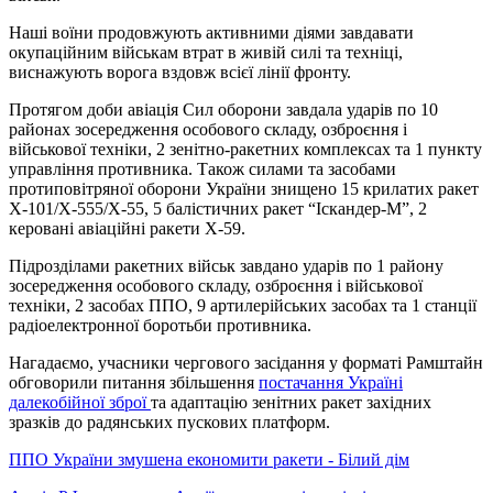
Наші воїни продовжують активними діями завдавати
окупаційним військам втрат в живій силі та техніці,
виснажують ворога вздовж всієї лінії фронту.
Протягом доби авіація Сил оборони завдала ударів по 10
районах зосередження особового складу, озброєння і
військової техніки, 2 зенітно-ракетних комплексах та 1 пункту
управління противника. Також силами та засобами
протиповітряної оборони України знищено 15 крилатих ракет
Х-101/Х-555/Х-55, 5 балістичних ракет “Іскандер-М”, 2
керовані авіаційні ракети Х-59.
Підрозділами ракетних військ завдано ударів по 1 району
зосередження особового складу, озброєння і військової
техніки, 2 засобах ППО, 9 артилерійських засобах та 1 станції
радіоелектронної боротьби противника.
Нагадаємо, учасники чергового засідання у форматі Рамштайн
обговорили питання збільшення
постачання Україні
далекобійної зброї
та адаптацію зенітних ракет західних
зразків до радянських пускових платформ.
ППО України змушена економити ракети - Білий дім