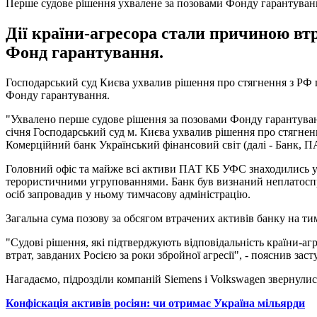
Перше судове рішення ухвалене за позовами Фонду гарантуван
Дії країни-агресора стали причиною вт
Фонд гарантування.
Господарський суд Києва ухвалив рішення про стягнення з РФ
Фонду гарантування.
"Ухвалено перше судове рішення за позовами Фонду гарантуванн
січня Господарський суд м. Києва ухвалив рішення про стягненн
Комерційний банк Український фінансовий світ (далі - Банк, П
Головний офіс та майже всі активи ПАТ КБ УФС знаходились у 
терористичними угрупованнями. Банк був визнаний неплатоспро
осіб запровадив у ньому тимчасову адміністрацію.
Загальна сума позову за обсягом втрачених активів банку на ти
"Судові рішення, які підтверджують відповідальність країни-аг
втрат, завданих Росією за роки збройної агресії", - пояснив з
Нагадаємо, підрозділи компаній Siemens і Volkswagen звернули
Конфіскація активів росіян: чи отримає Україна мільярди