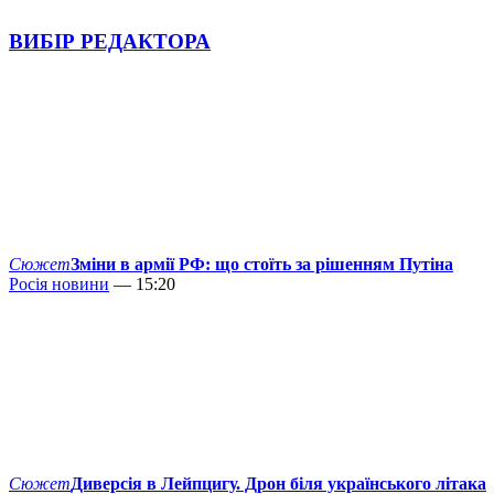
ВИБІР РЕДАКТОРА
Сюжет
Зміни в армії РФ: що стоїть за рішенням Путіна
Росія новини
— 15:20
Сюжет
Диверсія в Лейпцигу. Дрон біля українського літака