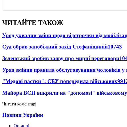
ЧИТАЙТЕ ТАКОЖ
Уряд ухвалив зміни щодо відстрочки від мобілізац
Суд обрав запобіжний захід Стефанішиній
10743
Зеленський зробив заяву про мирні переговори
10
Уряд змінив правила обслуговування чоловіків у
"Медові пастки": СБУ попередила військових
991
Майора ВСП викрили на "допомозі" військовому
Читати коментарі
Новини України
Останні