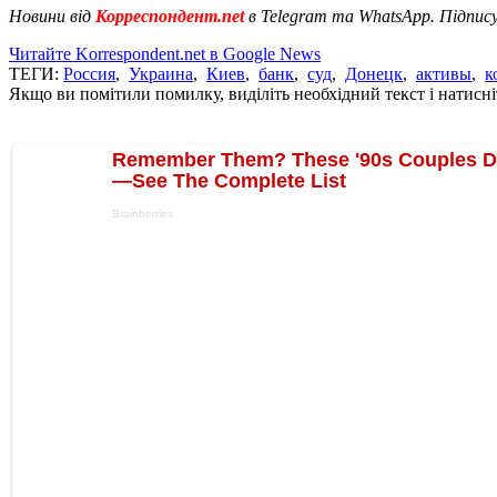
Новини від
Корреспондент.net
в Telegram та WhatsApp. Підпис
Читайте Korrespondent.net в Google News
ТЕГИ:
Россия
,
Украина
,
Киев
,
банк
,
суд
,
Донецк
,
активы
,
к
Якщо ви помітили помилку, виділіть необхідний текст і натисніт