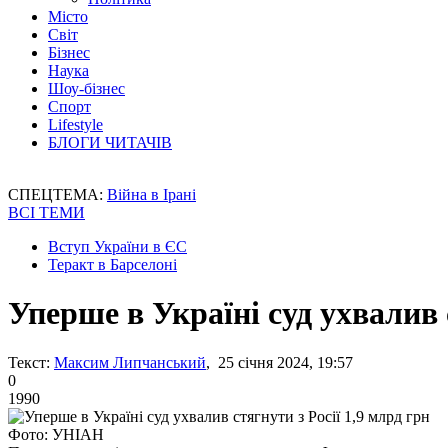
Місто
Світ
Бізнес
Наука
Шоу-бізнес
Спорт
Lifestyle
БЛОГИ ЧИТАЧІВ
СПЕЦТЕМА:
Війна в Ірані
ВСІ ТЕМИ
Вступ України в ЄС
Теракт в Барселоні
Уперше в Україні суд ухвалив 
Текст:
Максим Липчанський
, 25 січня 2024, 19:57
0
1990
Фото: УНІАН