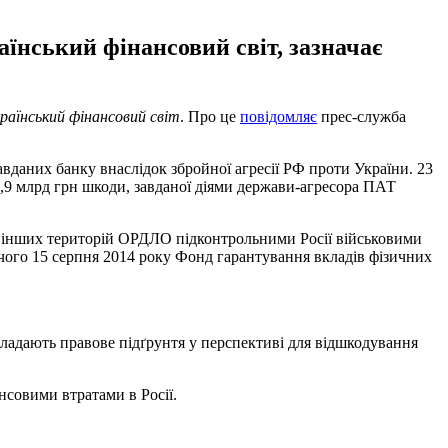
їнський фінансовий світ, зазначає
раїнський фінансовий світ
. Про це
повідомляє
прес-служба
вданих банку внаслідок збройної агресії РФ проти України. 23
 1,9 млрд грн шкоди, завданої діями держави-агресора ПАТ
та інших територій ОРДЛО підконтрольними Росії військовими
ого 15 серпня 2014 року Фонд гарантування вкладів фізичних
акладають правове підґрунтя у перспективі для відшкодування
ансовими втратами в Росії.