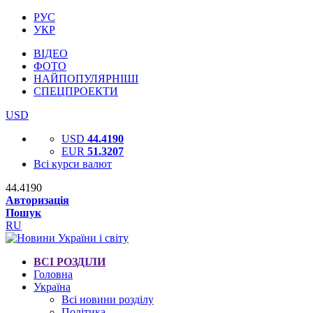
РУС
УКР
ВІДЕО
ФОТО
НАЙПОПУЛЯРНІШІ
СПЕЦПРОЕКТИ
USD
USD
44.4190
EUR
51.3207
Всі курси валют
44.4190
Авторизація
Пошук
RU
ВСІ РОЗДІЛИ
Головна
Україна
Всі новини розділу
Політика