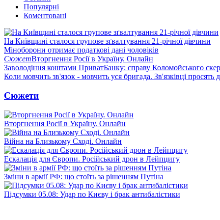
Популярні
Коментовані
На Київщині сталося групове зґвалтування 21-річної дівчини
Міноборони отримає податкові дані чоловіків
Сюжет
Вторгнення Росії в Україну. Онлайн
Заволодіння коштами ПриватБанку: справу Коломойського скер
Коли мовчить зв'язок - мовчить уся бригада. Зв'язківці просять
Сюжети
Вторгнення Росії в Україну. Онлайн
Війна на Близькому Сході. Онлайн
Ескалація для Європи. Російський дрон в Лейпцигу
Зміни в армії РФ: що стоїть за рішенням Путіна
Підсумки 05.08: Удар по Києву і брак антибалістики