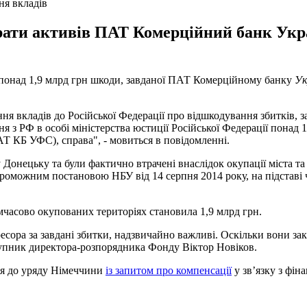
ня вкладів
рати активів ПАТ Комерційний банк Укра
 понад 1,9 млрд грн шкоди, завданої ПАТ Комерційному банку
Ук
я вкладів до Російської Федерації про відшкодування збитків, за
я з РФ в особі міністерства юстиції Російської Федерації понад
АТ КБ УФС), справа", - мовиться в повідомленні.
Донецьку та були фактично втрачені внаслідок окупації міста 
можним постановою НБУ від 14 серпня 2014 року, на підставі ч
мчасово окупованих територіях становила 1,9 млрд грн.
ресора за завдані збитки, надзвичайно важливі. Оскільки вони з
аступник директора-розпорядника Фонду Віктор Новіков.
ся до уряду Німеччини
із запитом про компенсації
у зв’язку з фін