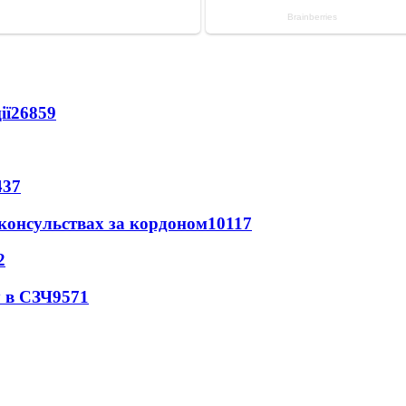
ії
26859
437
 консульствах за кордоном
10117
2
 в СЗЧ
9571