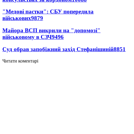
"Медові пастки": СБУ попередила
військових
9879
Майора ВСП викрили на "допомозі"
військовому в СЗЧ
9496
Суд обрав запобіжний захід Стефанішиній
8851
Читати коментарі