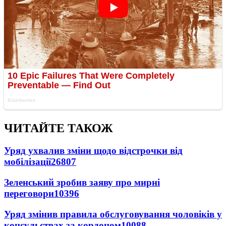
ЧИТАЙТЕ ТАКОЖ
Уряд ухвалив зміни щодо відстрочки від
мобілізації
26807
Зеленський зробив заяву про мирні
переговори
10396
Уряд змінив правила обслуговування чоловіків у
консульствах за кордоном
10088