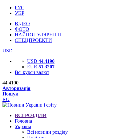
РУС
УКР
ВІДЕО
ФОТО
НАЙПОПУЛЯРНІШІ
СПЕЦПРОЕКТИ
USD
USD
44.4190
EUR
51.3207
Всі курси валют
44.4190
Авторизація
Пошук
RU
ВСІ РОЗДІЛИ
Головна
Україна
Всі новини розділу
Політика