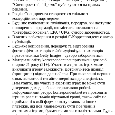
"Спецпроекти", "Промо" публікуються на правах
реклами.
Розділ Спецпроекти створюється спільно з
комерційними партнерами.
Будь яке копіювання, публікація, передрук, чи наступне
поширення інформації, що містить посилання на
"Інтерфакс-Україна", EPA / UPG, суворо забороняється.
Власник веб-сторінки в розділі Я-Корреспондент є автор
публікації.
Будь-яке копіювання, передрук та відтворення
фотографічних творів та/або аудіовізуальних творів
правовласника Getty Images - суворо забороняється.
Матеріали сайту korrespondent.net призначені для осіб
старше 21 року (21+). Участь в азартних іграх може
викликати ігрову залежність. Дотримуйтесь правил
(принципів) відповідальної гри. При виявленні перших
ознак залежності негайно зверніться до спеціаліста.
Пам'ятайте, що участь в азартних іграх не може бути
джерелом доходів або альтернативою роботі.
Інформаційний ресурс korrespondent.net не проводить
ігри на реальні та/або віртуальні гроші, також сайт не
приймає ні в якій формі оплату ставок та інших
платежів, які пов’язані/можуть бути пов’язані з
азартними іграми, букмекерами чи тоталізаторами. Будь-