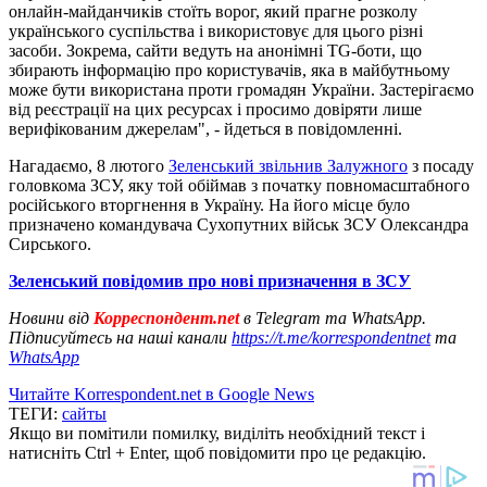
онлайн-майданчиків стоїть ворог, який прагне розколу
українського суспільства і використовує для цього різні
засоби. Зокрема, сайти ведуть на анонімні TG-боти, що
збирають інформацію про користувачів, яка в майбутньому
може бути використана проти громадян України. Застерігаємо
від реєстрації на цих ресурсах і просимо довіряти лише
верифікованим джерелам", - йдеться в повідомленні.
Нагадаємо, 8 лютого
Зеленський звільнив Залужного
з посаду
головкома ЗСУ, яку той обіймав з початку повномасштабного
російського вторгнення в Україну. На його місце було
призначено командувача Сухопутних військ ЗСУ Олександра
Сирського.
Зеленський повідомив про нові призначення в ЗСУ
Новини від
Корреспондент.net
в Telegram та WhatsApp.
Підписуйтесь на наші канали
https://t.me/korrespondentnet
та
WhatsApp
Читайте Korrespondent.net в Google News
ТЕГИ:
сайты
Якщо ви помітили помилку, виділіть необхідний текст і
натисніть Ctrl + Enter, щоб повідомити про це редакцію.