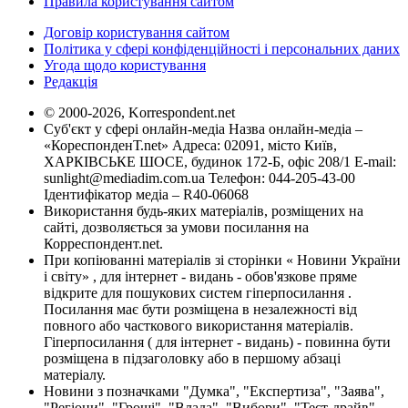
Правила користування сайтом
Договір користування сайтом
Політика у сфері конфіденційності і персональних даних
Угода щодо користування
Редакція
© 2000-2026, Korrespondent.net
Суб'єкт у сфері онлайн-медіа Назва онлайн-медіа –
«КореспонденТ.net» Адреса: 02091, місто Київ,
ХАРКІВСЬКЕ ШОСЕ, будинок 172-Б, офіс 208/1 E-mail:
sunlight@mediadim.com.ua
Телефон: 044-205-43-00
Ідентифікатор медіа – R40-06068
Використання будь-яких матеріалів, розміщених на
сайті, дозволяється за умови посилання на
Корреспондент.net.
При копіюванні матеріалів зі сторінки « Новини України
і світу» , для інтернет - видань - обов'язкове пряме
відкрите для пошукових систем гіперпосилання .
Посилання має бути розміщена в незалежності від
повного або часткового використання матеріалів.
Гіперпосилання ( для інтернет - видань) - повинна бути
розміщена в підзаголовку або в першому абзаці
матеріалу.
Новини з позначками "Думка", "Експертиза", "Заява",
"Регіони", "Гроші", "Влада", "Вибори", "Тест-драйв",