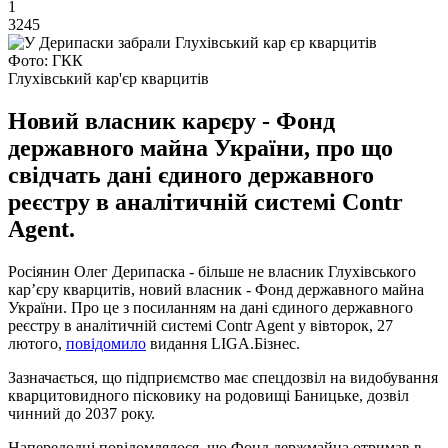
1
3245
Фото: ГКК
Глухівський кар'єр кварцитів
Новий власник карєру - Фонд
державного майна України, про що
свідчать дані єдиного державного
реєстру в аналітичній системі Contr
Agent.
Росіянин Олег Дерипаска - більше не власник Глухівського
карʼєру кварцитів, новий власник - Фонд державного майна
України. Про це з посиланням на дані єдиного державного
реєстру в аналітичній системі Contr Agent у вівторок, 27
лютого,
повідомило
видання LIGA.Бізнес.
Зазначається, що підприємство має спецдозвіл на видобування
кварцитовидного пісковику на родовищі Баницьке, дозвіл
чинний до 2037 року.
Напередодні повідомлялося, що Фонд держмайна отримав в