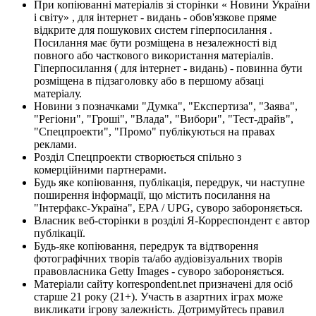
При копіюванні матеріалів зі сторінки « Новини України
і світу» , для інтернет - видань - обов'язкове пряме
відкрите для пошукових систем гіперпосилання .
Посилання має бути розміщена в незалежності від
повного або часткового використання матеріалів.
Гіперпосилання ( для інтернет - видань) - повинна бути
розміщена в підзаголовку або в першому абзаці
матеріалу.
Новини з позначками "Думка", "Експертиза", "Заява",
"Регіони", "Гроші", "Влада", "Вибори", "Тест-драйв",
"Спецпроекти", "Промо" публікуються на правах
реклами.
Розділ Спецпроекти створюється спільно з
комерційними партнерами.
Будь яке копіювання, публікація, передрук, чи наступне
поширення інформації, що містить посилання на
"Інтерфакс-Україна", EPA / UPG, суворо забороняється.
Власник веб-сторінки в розділі Я-Корреспондент є автор
публікації.
Будь-яке копіювання, передрук та відтворення
фотографічних творів та/або аудіовізуальних творів
правовласника Getty Images - суворо забороняється.
Матеріали сайту korrespondent.net призначені для осіб
старше 21 року (21+). Участь в азартних іграх може
викликати ігрову залежність. Дотримуйтесь правил