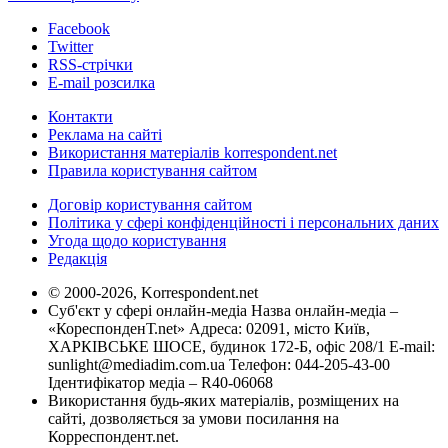
Facebook
Twitter
RSS-стрічки
E-mail розсилка
Контакти
Реклама на сайті
Використання матеріалів korrespondent.net
Правила користування сайтом
Договір користування сайтом
Політика у сфері конфіденційності і персональних даних
Угода щодо користування
Редакція
© 2000-2026, Korrespondent.net
Суб'єкт у сфері онлайн-медіа Назва онлайн-медіа –
«КореспонденТ.net» Адреса: 02091, місто Київ,
ХАРКІВСЬКЕ ШОСЕ, будинок 172-Б, офіс 208/1 E-mail:
sunlight@mediadim.com.ua
Телефон: 044-205-43-00
Ідентифікатор медіа – R40-06068
Використання будь-яких матеріалів, розміщених на
сайті, дозволяється за умови посилання на
Корреспондент.net.