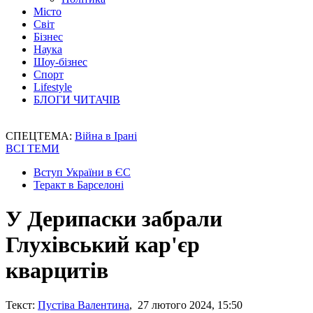
Місто
Світ
Бізнес
Наука
Шоу-бізнес
Спорт
Lifestyle
БЛОГИ ЧИТАЧІВ
СПЕЦТЕМА:
Війна в Ірані
ВСІ ТЕМИ
Вступ України в ЄС
Теракт в Барселоні
У Дерипаски забрали
Глухівський кар'єр
кварцитів
Текст:
Пустіва Валентина
, 27 лютого 2024, 15:50