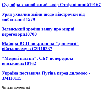
Суд обрав запобіжний захід Стефанішиній
19167
Уряд ухвалив зміни щодо відстрочки від
мобілізації
11579
Зеленський зробив заяву про мирні
переговори
10700
Майора ВСП викрили на "допомозі"
військовому в СЗЧ
10237
"Медові пастки": СБУ попередила
військових
10162
Україна поставила Путіна перед дилемою -
ЗМІ
10115
Читати коментарі