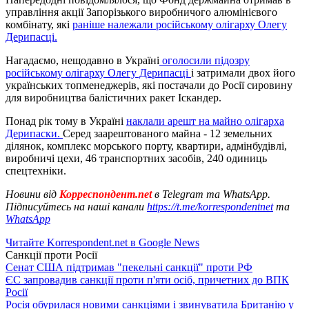
управління акції Запорізького виробничого алюмінієвого
комбінату, які
раніше належали російському олігарху Олегу
Дерипасці.
Нагадаємо, нещодавно в Україні
оголосили підозру
російському олігарху Олегу Дерипасці
і затримали двох його
українських топменеджерів, які постачали до Росії сировину
для виробництва балістичних ракет Іскандер.
Понад рік тому в Україні
наклали арешт на майно олігарха
Дерипаски.
Серед заарештованого майна - 12 земельних
ділянок, комплекс морського порту, квартири, адмінбудівлі,
виробничі цехи, 46 транспортних засобів, 240 одиниць
спецтехніки.
Новини від
Корреспондент.net
в Telegram та WhatsApp.
Підписуйтесь на наші канали
https://t.me/korrespondentnet
та
WhatsApp
Читайте Korrespondent.net в Google News
Санкції проти Росії
Сенат США підтримав "пекельні санкції" проти РФ
ЄС запровадив санкції проти п'яти осіб, причетних до ВПК
Росії
Росія обурилася новими санкціями і звинуватила Британію у