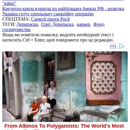
"війні"
Кредитна криза вдарила по найбільших банках РФ - розвідка
Україна готує спеціальну санкційну операцію
СПЕЦТЕМА:
Санкції проти Росії
ТЕГИ:
Дерипаска
,
Олег Дерипаска
,
карьер
,
Фонд
госимущества
Якщо ви помітили помилку, виділіть необхідний текст і
натисніть Ctrl + Enter, щоб повідомити про це редакцію.